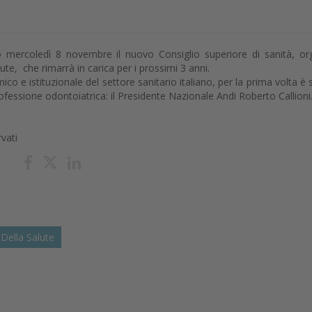
to mercoledì 8 novembre il nuovo Consiglio superiore di sanità, o
lute, che rimarrà in carica per i prossimi 3 anni.
co e istituzionale del settore sanitario italiano, per la prima volta è 
essione odontoiatrica: il Presidente Nazionale Andi Roberto Callioni
rvati
 Della Salute