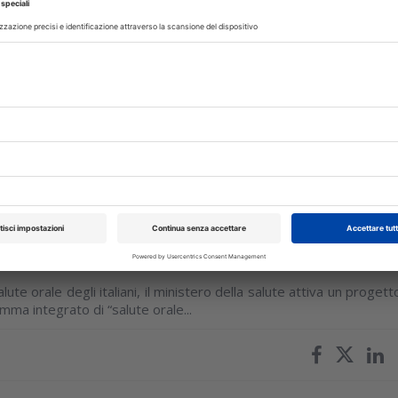
chool di Torino
to, la Dental School: progetto ambizioso che, dopo circa 15 anni, s
ebbraio alla presenza del Ministro...
 a livello nazionale
lute orale degli italiani, il ministero della salute attiva un progett
mma integrato di “salute orale...