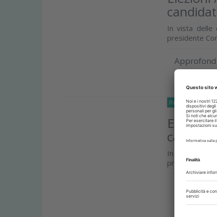
candidat
In vista delle
presidente Corr
Approfond
INTERVISTE
18 M
Elezioni
candida
In vista delle
presidente Tom
Approfond