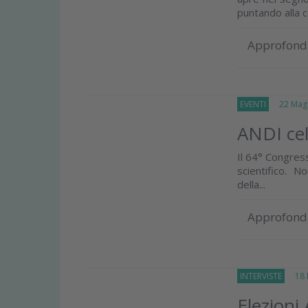
puntando alla 
Approfond
EVENTI
22 Magg
ANDI cel
Il 64° Congress
scientifico. 
della...
Approfond
INTERVISTE
18 M
Elezioni