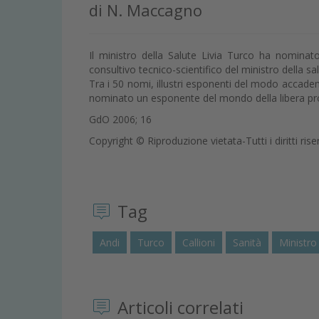
di N. Maccagno
Il ministro della Salute Livia Turco ha nomina
consultivo tecnico-scientifico del ministro della sa
Tra i 50 nomi, illustri esponenti del modo accademi
nominato un esponente del mondo della libera prof
GdO 2006; 16
Copyright © Riproduzione vietata-Tutti i diritti rise
Tag
Andi
Turco
Callioni
Sanità
Ministro
Articoli correlati