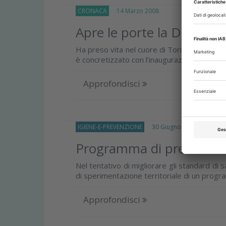
CRONACA
14 Marzo 2008
Apre le porte la Dental S
Ha preso vita nel cuore di Torino, al Lingot
è concretizzato con l’inaugurazione del 15 f
Approfondisci
IGIENE-E-PREVENZIONE
30 Giugno 2007
Programma di prevenzione
Nel tentativo di migliorare gli standard di sa
di sperimentazione territoriale di un progra
Approfondisci