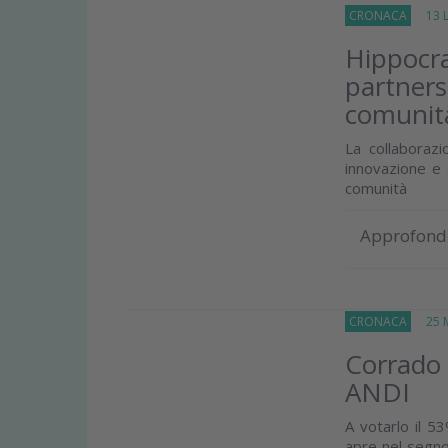
CRONACA
13 Lu
Hippocra
partners
comunità
La collaboraz
innovazione e s
comunità
Approfond
CRONACA
25 M
Corrado 
ANDI
A votarlo il 5
apre nel segno 