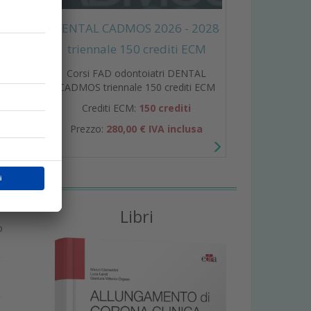
DENTAL CADMOS 2026 - 2028
triennale 150 crediti ECM
i
Corsi FAD odontoiatri DENTAL
CADMOS triennale 150 crediti ECM
Crediti ECM:
150 crediti
Prezzo:
280,00 € IVA inclusa
Libri
o