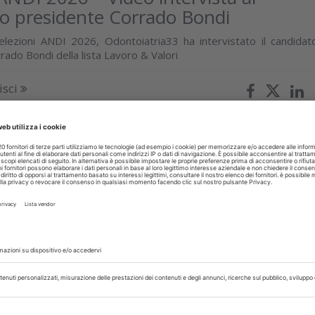
o presidente Corrado Bondi
 elezioni ANDI 2026, Odontoiatria33 ha intervistato il candidat
ado Bondi della lista Lavoro & Valori
isci
aggio 2026
 ANDI 2026 – Video intervista al
to presidente Tomaso Conci
 elezioni ANDI 2026, Odontoiatria33 ha intervistato il candidat
aso Conci della lista Orizzonti
isci