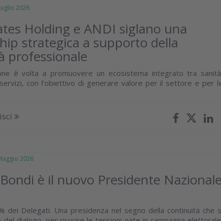
glio 2026
tes Holding e ANDI siglano una
hip strategica a supporto della
 professionale
ione è volta a promuovere un ecosistema integrato tra sanità
ervizi, con l’obiettivo di generare valore per il settore e per l
isci
aggio 2026
Bondi è il nuovo Presidente Nazional
3% dei Delegati. Una presidenza nel segno della continuità che s
del dialogo, per ricucire le tensioni nate in campagna elettorale