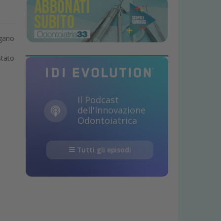
rgano
stato
.
Il Podcast
dell'Innovazione
Odontoiatrica
Tutti gli episodi