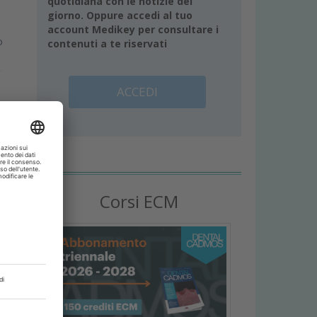
quotidiana con le notizie del
giorno. Oppure accedi al tuo
account Medikey per consultare i
o
contenuti a te riservati
ACCEDI
Corsi ECM
o