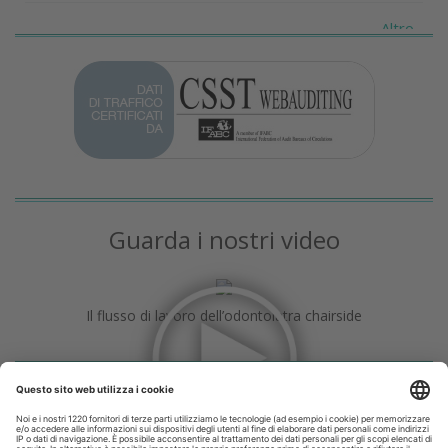
Altro...
Guarda i nostri video
Il flusso di lavoro dell’odontoiatra chairside
Odontoiatria33