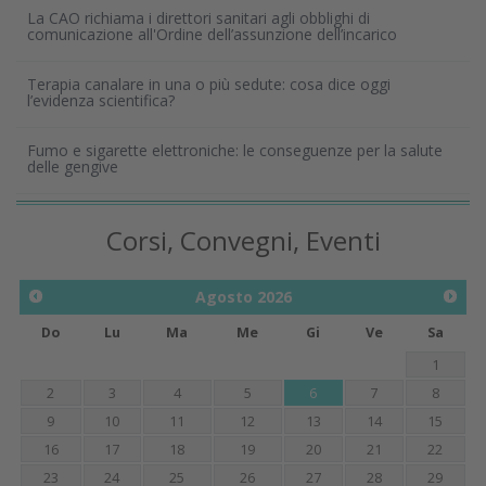
La CAO richiama i direttori sanitari agli obblighi di
comunicazione all'Ordine dell’assunzione dell’incarico
Terapia canalare in una o più sedute: cosa dice oggi
l’evidenza scientifica?
Fumo e sigarette elettroniche: le conseguenze per la salute
delle gengive
Corsi, Convegni, Eventi
Agosto
2026
Do
Lu
Ma
Me
Gi
Ve
Sa
1
2
3
4
5
6
7
8
9
10
11
12
13
14
15
16
17
18
19
20
21
22
23
24
25
26
27
28
29