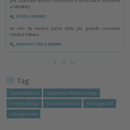
per scaricare questo contenuto è necessario accedere
a Medikey
accedi a medikey
se non fai ancora parte della più grande comunità
medica italiana
registrati ora a medikey
Tag
Dental Cadmos
Istiocitoma Fibroso Benign
Tumore Benign
Tessuti Molli Oral
Patologia Oral
Chirurgia Orale