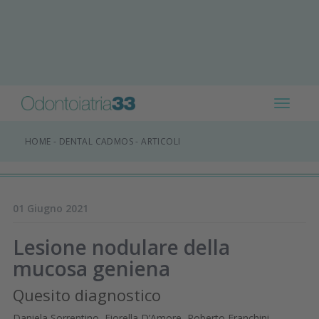
Toggle
navigat
HOME
-
DENTAL CADMOS
-
ARTICOLI
01 Giugno 2021
Lesione nodulare della
mucosa geniena
Quesito diagnostico
Daniela Sorrentino, Fiorella D’Amore, Roberto Franchini,