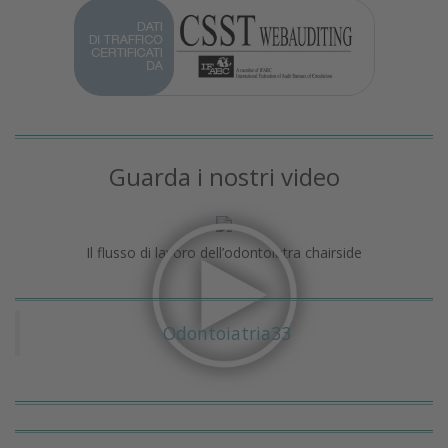
Guarda i nostri video
Il flusso di lavoro dell’odontoiatra chairside
Odontoiatria33