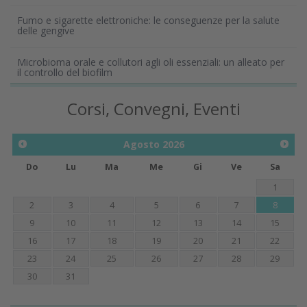
Fumo e sigarette elettroniche: le conseguenze per la salute
delle gengive
Microbioma orale e collutori agli oli essenziali: un alleato per
il controllo del biofilm
Corsi, Convegni, Eventi
Agosto
2026
Do
Lu
Ma
Me
Gi
Ve
Sa
1
2
3
4
5
6
7
8
9
10
11
12
13
14
15
16
17
18
19
20
21
22
23
24
25
26
27
28
29
30
31