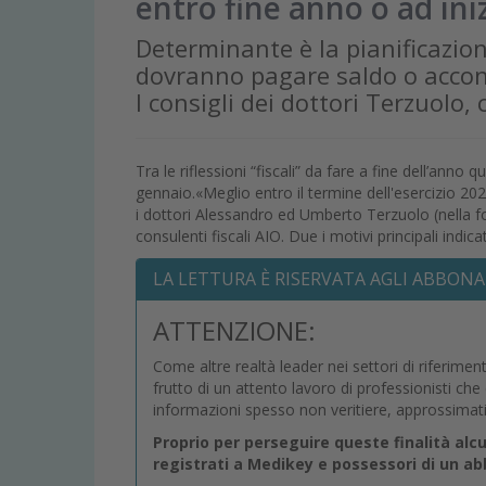
entro fine anno o ad ini
Determinante è la pianificazio
dovranno pagare saldo o accon
I consigli dei dottori Terzuolo, 
Tra le riflessioni “fiscali” da fare a fine dell’anno
gennaio.«Meglio entro il termine dell'esercizio 20
i dottori Alessandro ed Umberto Terzuolo (nella f
consulenti fiscali AIO. Due i motivi principali indicati.
LA LETTURA È RISERVATA AGLI ABBONA
ATTENZIONE:
Come altre realtà leader nei settori di riferimen
frutto di un attento lavoro di professionisti ch
informazioni spesso non veritiere, approssimat
Proprio per perseguire queste finalità alc
registrati a Medikey e possessori di un 