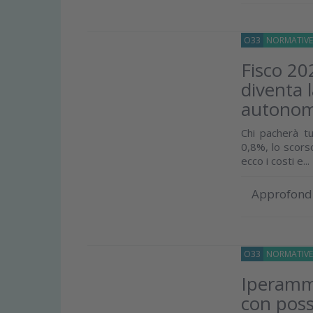
O33
NORMATIV
Fisco 202
diventa 
autonom
Chi pacherà t
0,8%, lo scors
ecco i costi e...
Approfond
O33
NORMATIV
Iperammo
con possi