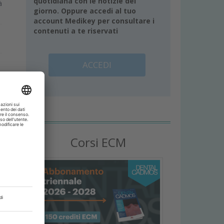
quotidiana con le notizie del
à
giorno. Oppure accedi al tuo
account Medikey per consultare i
contenuti a te riservati
ACCEDI
i
Corsi ECM
i