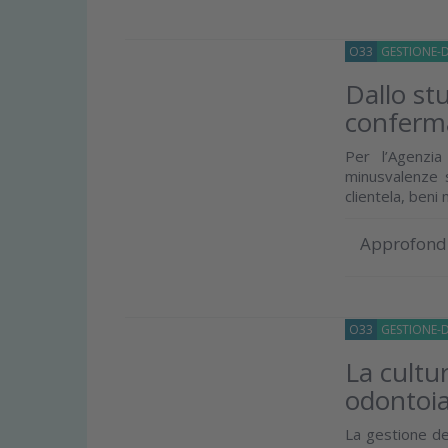
O33
GESTIONE-
Dallo stu
conferma
Per l’Agenzi
minusvalenze s
clientela, beni m
Approfond
O33
GESTIONE-
La cultur
odontoia
La gestione dei 