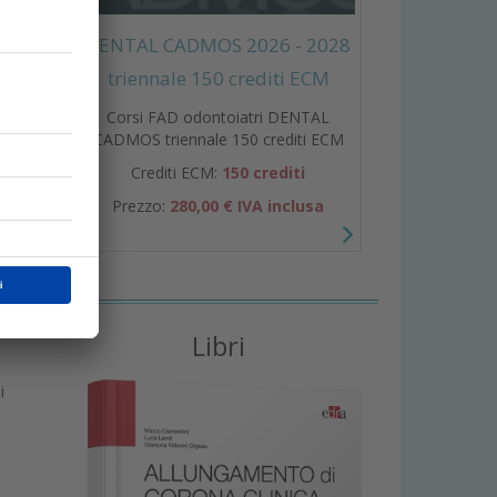
DENTAL CADMOS 2026 - 2028
triennale 150 crediti ECM
a
Corsi FAD odontoiatri DENTAL
CADMOS triennale 150 crediti ECM
Crediti ECM:
150 crediti
Prezzo:
280,00 € IVA inclusa
Libri
i