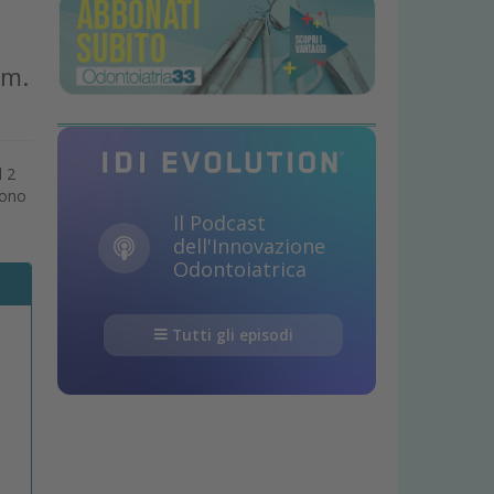
am.
l 2
cono
Il Podcast
dell'Innovazione
Odontoiatrica
Tutti gli episodi