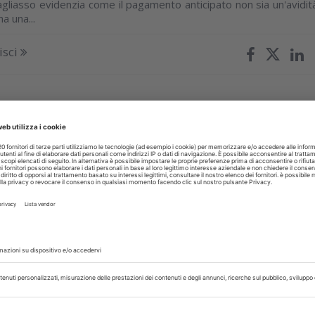
agliasso evidenzia come il pagamento anticipato non sia un'avidit
a una...
isci
E
24 Giugno 2026
ssunti: dal primo luglio finisce in
co in un fondo pensione
re significa poter fin da subito maturare interessi, per il datore d
r più contare su una forma di autofinanziamento. Ecco i lavorator
isci
TI
19 Giugno 2026