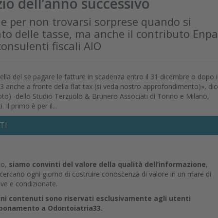
zio dell’anno successivo
ne per non trovarsi sorprese quando si
to delle tasse, ma anche il contributo Enp
consulenti fiscali AIO
 quella del se pagare le fatture in scadenza entro il 31 dicembre o dopo i
23 anche a fronte della flat tax (si veda nostro approfondimento)», di
oto) -dello Studio Terzuolo & Brunero Associati di Torino e Milano,
 Il primo è per il...
TI
to,
siamo convinti del valore della qualità dell’informazione
,
e cercano ogni giorno di costruire conoscenza di valore in un mare di
ive e condizionate.
uni contenuti sono riservati esclusivamente agli utenti
abbonamento a Odontoiatria33.