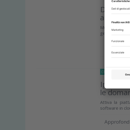
Dati sani
assisten
Musella (AIO):
gestione della 
Approfond
CRONACA
12 G
Iperamm
le doma
Attiva la pia
software in cl
Approfond