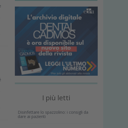
e
é
I più letti
Disinfettare lo spazzolino: i consigli da
dare ai pazienti