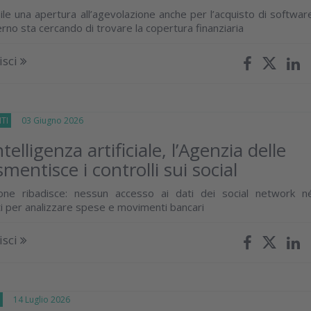
le una apertura all’agevolazione anche per l’acquisto di softwar
verno sta cercando di trovare la copertura finanziaria
isci
TI
03 Giugno 2026
ntelligenza artificiale, l’Agenzia delle
mentisce i controlli sui social
ione ribadisce: nessun accesso ai dati dei social network n
ti per analizzare spese e movimenti bancari
isci
E
14 Luglio 2026