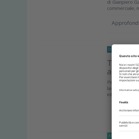
di Gianpiero G
commerciale, m
Approfond
O33
NORMATIV
TFR neo a
automati
Per il lavorato
lavoro non pote
interessati...
Approfond
APPROFONDIMEN