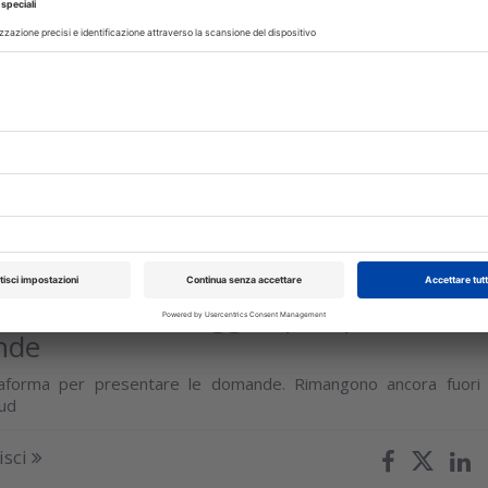
tari, vulnerabilità digitali, continuità
ziale e obblighi normativi
 la fiducia del paziente odontoiatrico si costruisce anche nell
privacy
isci
iugno 2026
ortamento da oggi si può presentare
nde
ttaforma per presentare le domande. Rimangono ancora fuori 
oud
isci