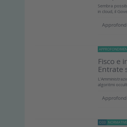
Sembra possibi
in cloud, il Go
Approfond
APPROFONDIMEN
Fisco e i
Entrate s
L’Amministraz
algoritmi occul
Approfond
O33
NORMATIV