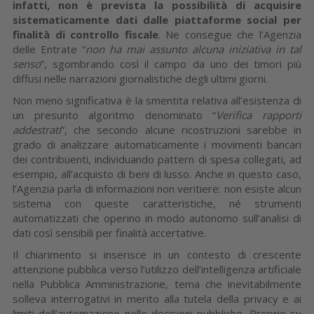
infatti, non è prevista la possibilità di acquisire
sistematicamente dati dalle piattaforme social per
finalità di controllo fiscale
. Ne consegue che l’Agenzia
delle Entrate “
non ha mai assunto alcuna iniziativa in tal
senso
”, sgombrando così il campo da uno dei timori più
diffusi nelle narrazioni giornalistiche degli ultimi giorni.
Non meno significativa è la smentita relativa all’esistenza di
un presunto algoritmo denominato “
Verifica rapporti
addestrati
”, che secondo alcune ricostruzioni sarebbe in
grado di analizzare automaticamente i movimenti bancari
dei contribuenti, individuando pattern di spesa collegati, ad
esempio, all’acquisto di beni di lusso. Anche in questo caso,
l’Agenzia parla di informazioni non veritiere: non esiste alcun
sistema con queste caratteristiche, né strumenti
automatizzati che operino in modo autonomo sull’analisi di
dati così sensibili per finalità accertative.
Il chiarimento si inserisce in un contesto di crescente
attenzione pubblica verso l’utilizzo dell’intelligenza artificiale
nella Pubblica Amministrazione, tema che inevitabilmente
solleva interrogativi in merito alla tutela della privacy e ai
limiti dell’automazione nelle decisioni pubbliche. Proprio su