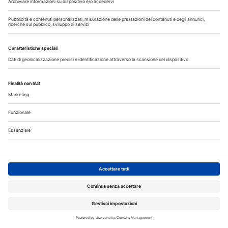
Collaborazione odontoiatrica e lavoro subordinato: la
Cassazione traccia il confine
Presentato ai presidenti CAO il nuovo nomenclatore
odontoiatrico
Scuole di specializzazione odontoiatriche, il Collegio dei
Docenti chiede un intervento urgente
Contratti di collaborazione odontoiatrica: i rischi nascosti
nelle clausole che limitano autonomia e continuità delle cure
Corsi, Convegni, Eventi
Agosto
2026
Do
Lu
Ma
Me
Gi
Ve
Sa
1
2
3
4
5
6
7
8
9
10
11
12
13
14
15
16
17
18
19
20
21
22