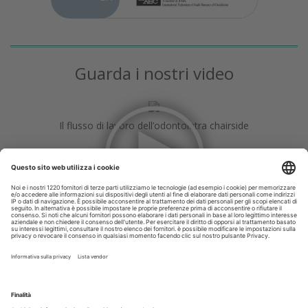
Guarda i nostri video
Il flusso di lavoro dell’odontoiatra chairside
Odontoiatria33