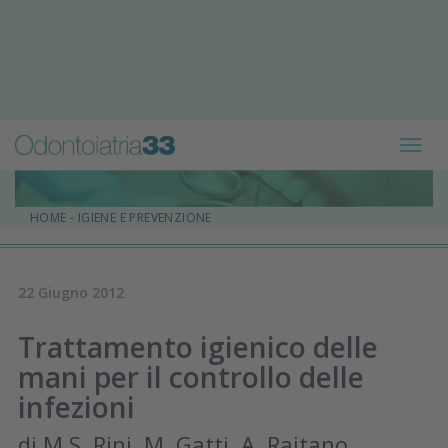
Toggl
navig
HOME
-
IGIENE E PREVENZIONE
22 Giugno 2012
Trattamento igienico delle
mani per il controllo delle
infezioni
di M.S. Rini, M. Gatti, A. Raitano