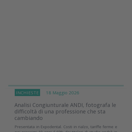
INCHIESTE
18 Maggio 2026
Analisi Congiunturale ANDI, fotografa le
difficoltà di una professione che sta
cambiando
Presentata in Expodental. Costi in rialzo, tariffe ferme e
nei prossimi 10 anni il 60% dei titolari di studio andrà in