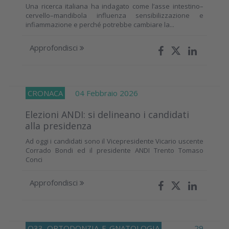
Una ricerca italiana ha indagato come l’asse intestino–
cervello–mandibola influenza sensibilizzazione e
infiammazione e perché potrebbe cambiare la...
Approfondisci
CRONACA
04 Febbraio 2026
Elezioni ANDI: si delineano i candidati
alla presidenza
Ad oggi i candidati sono il Vicepresidente Vicario uscente
Corrado Bondi ed il presidente ANDI Trento Tomaso
Conci
Approfondisci
O33
ORTODONZIA-E-GNATOLOGIA
29