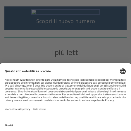
Scopri il nuovo numero
I più letti
Disinfettare lo spazzolino: i consigli da dare ai pazienti
La CAO richiama i direttori sanitari agli obblighi di
comunicazione all'Ordine dell’assunzione dell’incarico
Terapia canalare in una o più sedute: cosa dice oggi
l’evidenza scientifica?
Fumo e sigarette elettroniche: le conseguenze per la salute
delle gengive