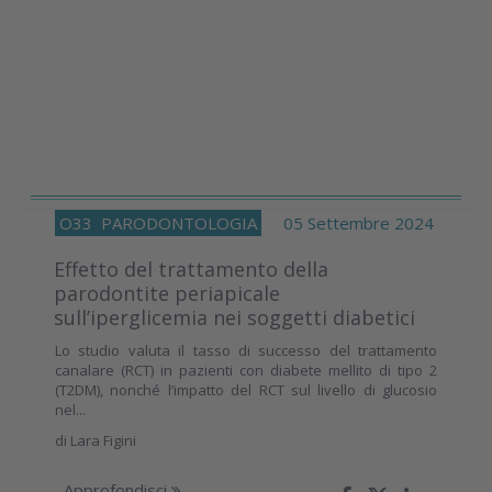
O33
PARODONTOLOGIA
05 Settembre 2024
Effetto del trattamento della
parodontite periapicale
sull’iperglicemia nei soggetti diabetici
Lo studio valuta il tasso di successo del trattamento
canalare (RCT) in pazienti con diabete mellito di tipo 2
(T2DM), nonché l’impatto del RCT sul livello di glucosio
nel...
di
Lara Figini
Approfondisci