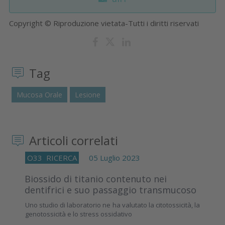
Copyright © Riproduzione vietata-Tutti i diritti riservati
Tag
Mucosa Orale
Lesione
Articoli correlati
O33
RICERCA
05 Luglio 2023
Biossido di titanio contenuto nei
dentifrici e suo passaggio transmucoso
Uno studio di laboratorio ne ha valutato la citotossicità, la
genotossicità e lo stress ossidativo