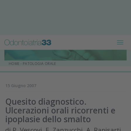
Toggl
navig
HOME
-
PATOLOGIA ORALE
15 Giugno 2007
Quesito diagnostico.
Ulcerazioni orali ricorrenti e
ipoplasie dello smalto
di P. Vescovi, E. Zanzucchi, A. Rapisarti,