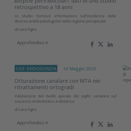
Biopsie periradicolari: dati di uno studio
retrospettivo a 18 anni
Lo studio fornisce informazioni sull'incidenza delle
diverse entità patologiche nella regione periapicale
di
Lara Figini
Approfondisci
O33
ENDODONZIA
10 Maggio 2023
Otturazione canalare con MTA nei
ritrattamenti ortogradi
Valutazione del livello apicale del sigillo canalare sul
successo endodontico a distanza
di
Lara Figini
Approfondisci