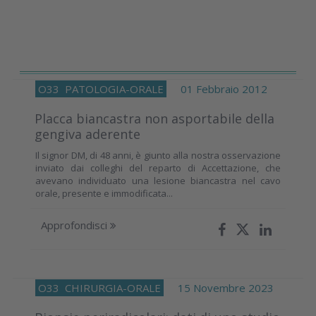
O33
PATOLOGIA-ORALE
01 Febbraio 2012
Placca biancastra non asportabile della
gengiva aderente
Il signor DM, di 48 anni, è giunto alla nostra osservazione
inviato dai colleghi del reparto di Accettazione, che
avevano individuato una lesione biancastra nel cavo
orale, presente e immodificata...
Approfondisci
O33
CHIRURGIA-ORALE
15 Novembre 2023