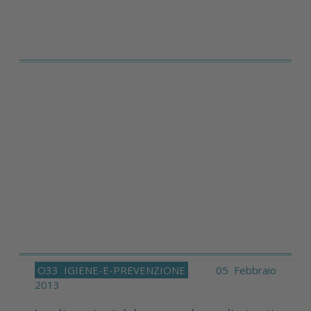
O33
IGIENE-E-PREVENZIONE
05 Febbraio
2013