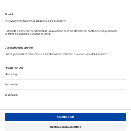
Guarda i nostri video
Il flusso di lavoro dell’odontoiatra chairside
Odontoiatria33
Copyright © 2026 - All Rights Reserved
Chi siamo
Autori
Contattaci
Note legali
Privacy