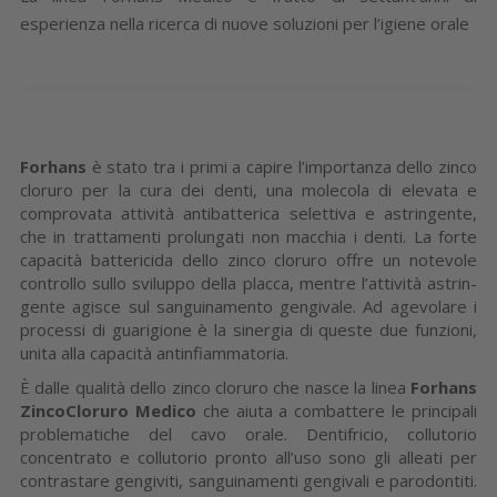
esperienza nella ricerca di nuove soluzioni per l’igiene orale
Forhans
è stato tra i primi a capire l’im­portanza dello zinco
cloruro per la cura dei denti, una molecola di elevata e
comprovata attività antibatterica selet­tiva e astringente,
che in trattamenti prolungati non macchia i denti. La forte
capacità battericida dello zinco cloruro offre un notevole
controllo sullo svilup­po della placca, mentre l’attività astrin­
gente agisce sul sanguinamento gengi­vale. Ad agevolare i
processi di guari­gione è la sinergia di queste due funzio­ni,
unita alla capacità antinfiammatoria.
È dalle qualità dello zinco cloruro che nasce la linea
Forhans
ZincoCloruro Medico
che aiuta a combattere le prin­cipali
problematiche del cavo ora­le. Dentifricio, collutorio
concentrato e collutorio pronto all’uso sono gli alleati per
contrastare gengiviti, sanguina­menti gengivali e parodontiti.