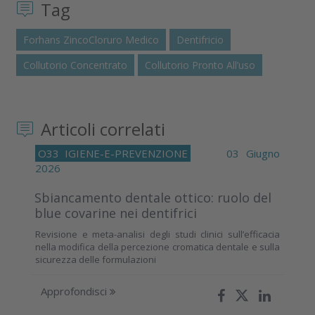
Tag
Forhans ZincoCloruro Medico
Dentifricio
Collutorio Concentrato
Collutorio Pronto All’uso
Articoli correlati
O33
IGIENE-E-PREVENZIONE
03 Giugno
2026
Sbiancamento dentale ottico: ruolo del
blue covarine nei dentifrici
Revisione e meta-analisi degli studi clinici sull’efficacia
nella modifica della percezione cromatica dentale e sulla
sicurezza delle formulazioni
Approfondisci