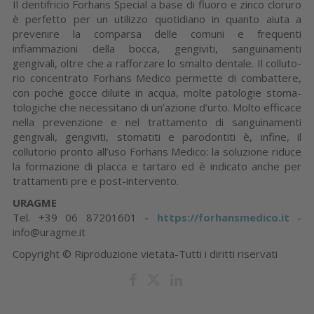
Il dentifri­cio Forhans Special a base di fluoro e zinco cloruro
è perfetto per un utilizzo quotidiano in quanto aiuta a
prevenire la comparsa delle comuni e frequenti
infiammazioni della bocca, gengiviti, sanguinamenti
gengivali, oltre che a rafforzare lo smalto dentale. Il colluto­
rio concentrato Forhans Medico per­mette di combattere,
con poche gocce diluite in acqua, molte patologie stoma­
tologiche che necessitano di un’azione d’urto. Molto efficace
nella prevenzione e nel trattamento di sanguinamenti
gengivali, gengiviti, stomatiti e paro­dontiti è, infine, il
collutorio pronto all’uso Forhans Medico: la soluzione ri­duce
la formazione di placca e tartaro ed è indicato anche per
trattamenti pre e post-intervento.
URAGME
Tel. +39 06 87201601
- https://forhansmedico.it
-
info@uragme.it
Copyright © Riproduzione vietata-Tutti i diritti riservati