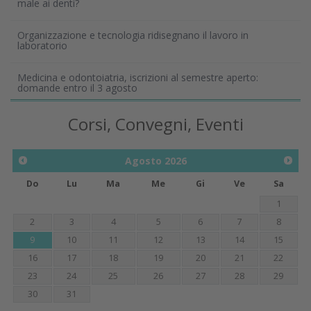
male ai denti?
Organizzazione e tecnologia ridisegnano il lavoro in
laboratorio
Medicina e odontoiatria, iscrizioni al semestre aperto:
domande entro il 3 agosto
Corsi, Convegni, Eventi
Agosto
2026
Do
Lu
Ma
Me
Gi
Ve
Sa
1
2
3
4
5
6
7
8
9
10
11
12
13
14
15
16
17
18
19
20
21
22
23
24
25
26
27
28
29
30
31