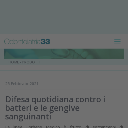
Toggl
navig
HOME
-
PRODOTTI
25 Febbraio 2021
Difesa quotidiana contro i
batteri e le gengive
sanguinanti
La linea Forhans Medico è frutto di settant’anni di