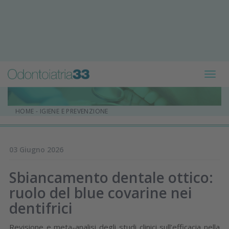
Toggl
navig
HOME
-
IGIENE E PREVENZIONE
03 Giugno 2026
Sbiancamento dentale ottico:
ruolo del blue covarine nei
dentifrici
Revisione e meta-analisi degli studi clinici sull’efficacia nella