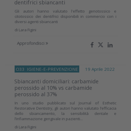
dentifrici sbiancanti
Gli autori hanno valutato l'effetto genotossico e
citotossico dei dentifrici disponibili in commercio con i
diversi agenti sbiancanti
di
Lara Figini
Approfondisci
O33
IGIENE-E-PREVENZIONE
19 Aprile 2022
Sbiancanti domiciliari: carbamide
perossido al 10% vs carbamide
perossido al 37%
In uno studio pubblicato sul Journal of Esthetic
Restorative Dentistry, gli autori hanno valutato l’efficacia
dello sbiancamento, la sensibilità dentale e
l’infiammazione gengivale in pazienti...
di
Lara Figini