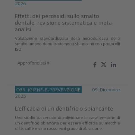
2026
Effetti dei perossidi sullo smalto
dentale: revisione sistematica e meta-
analisi
Valutazione standardizzata della microdurezza dello
smalto umano dopo trattamenti sbiancanti con protocolli
ISO
Approfondisci
O33
IGIENE-E-PREVENZIONE
09 Dicembre
2025
L’efficacia di un dentifricio sbiancante
Uno studio ha cercato di individuare le caratteristiche di
un dentifricio sbiancate per essere efficacia su macchie
di tè, caffè e vino rosso ed il grado di abrasione