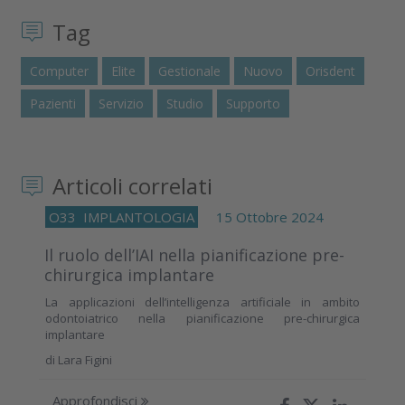
Tag
Computer
Elite
Gestionale
Nuovo
Orisdent
Pazienti
Servizio
Studio
Supporto
Articoli correlati
O33
IMPLANTOLOGIA
15 Ottobre 2024
Il ruolo dell’IAI nella pianificazione pre-
chirurgica implantare
La applicazioni dell’intelligenza artificiale in ambito
odontoiatrico nella pianificazione pre-chirurgica
implantare
di
Lara Figini
Approfondisci