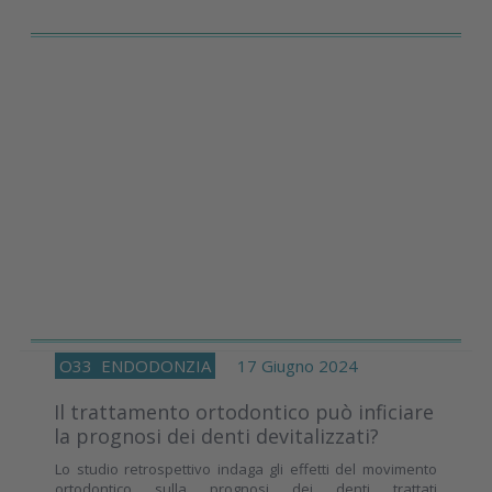
O33
ENDODONZIA
17 Giugno 2024
Il trattamento ortodontico può inficiare
la prognosi dei denti devitalizzati?
Lo studio retrospettivo indaga gli effetti del movimento
ortodontico sulla prognosi dei denti trattati