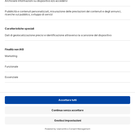
Corsi ECM
DENTAL CADMOS 2026 - 2028 triennale 150
crediti ECM
Corsi FAD odontoiatri DENTAL CADMOS triennale 150
crediti ECM
Crediti ECM:
150 crediti
Prezzo:
280,00 € IVA inclusa