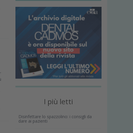
r
ù
I più letti
Disinfettare lo spazzolino: i consigli da
dare ai pazienti