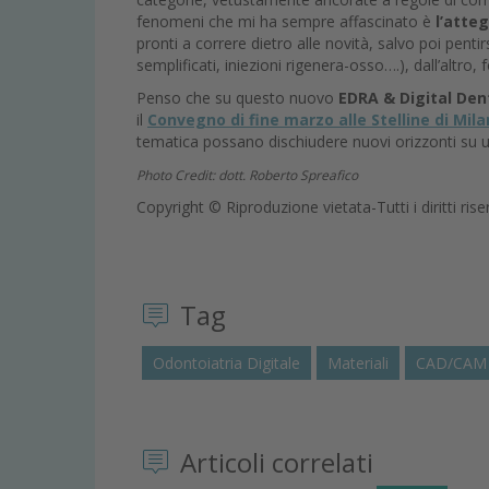
fenomeni che mi ha sempre affascinato è
l’atte
pronti a correre dietro alle novità, salvo poi pen
semplificati, iniezioni rigenera-osso….), dall’altro,
Penso che su questo nuovo
EDRA & Digital De
il
Convegno di fine marzo alle Stelline di Mil
tematica possano dischiudere nuovi orizzonti su un
Photo Credit: dott. Roberto Spreafico
Copyright © Riproduzione vietata-Tutti i diritti rise
Tag
Odontoiatria Digitale
Materiali
CAD/CAM
Articoli correlati