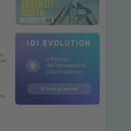
 è
Il Podcast
uove
dell'Innovazione
Odontoiatrica
Tutti gli episodi
una