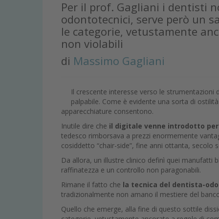
Per il prof. Gagliani i dentisti
odontotecnici, serve però un s
le categorie, vetustamente an
non violabili
di
Massimo Gagliani
Il crescente interesse verso le strumentazioni 
palpabile. Come è evidente una sorta di ostilit
apparecchiature consentono.
Inutile dire che
il digitale venne introdotto pe
tedesco rimborsava a prezzi enormemente vantaggios
cosiddetto “chair-side”, fine anni ottanta, secolo 
Da allora, un illustre clinico definì quei manufatti
raffinatezza e un controllo non paragonabili.
Rimane il fatto che
la tecnica del dentista-od
tradizionalmente non amano il mestiere del banco,
Quello che emerge, alla fine di questo sottile dissi
categorie, vetustamente ancorate a regole di com