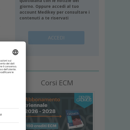
quotidiana con le notizie del
giorno. Oppure accedi al tuo
account Medikey per consultare i
contenuti a te riservati
ACCEDI
a
n
Corsi ECM