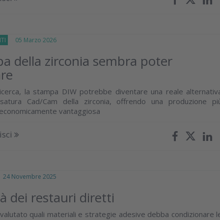
TI
05 Marzo 2026
a della zirconia sembra poter
are
icerca, la stampa DIW potrebbe diventare una reale alternativ
fresatura Cad/Cam della zirconia, offrendo una produzione pi
d economicamente vantaggiosa
isci
4 Novembre 2025
 dei restauri diretti
valutato quali materiali e strategie adesive debba condizionare l