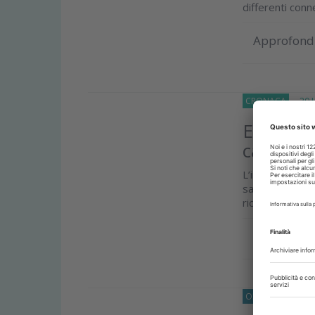
differenti conn
Approfond
CRONACA
20 Lu
EFP Digi
candida
L’iniziativa de
salute orale 
riconoscimenti
Approfond
O33
CONSERVAT