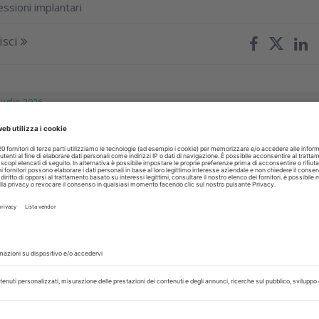
essioni implantari
isci
glio 2026
tal Innovation Award 2026, aperte le
ture
ll’EFP premia le migliori idee digitali che possono trasformare l
sulla prevenzione, la diagnosi e la ricerca parodontale co
 fino a 10.000 euro
isci
IVA
20 Luglio 2026