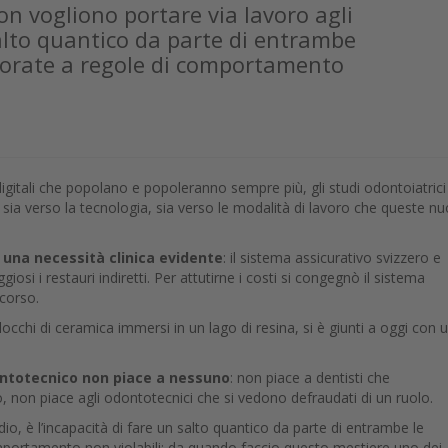
 non vogliono portare via lavoro agli
alto quantico da parte di entrambe
corate a regole di comportamento
digitali che popolano e popoleranno sempre più, gli studi odontoiatrici
à sia verso la tecnologia, sia verso le modalità di lavoro che queste n
r una necessità clinica evidente
: il sistema assicurativo svizzero e
i i restauri indiretti. Per attutirne i costi si congegnò il sistema
scorso.
 blocchi di ceramica immersi in un lago di resina, si è giunti a oggi con 
ontotecnico
non piace a nessuno
: non piace a dentisti che
 non piace agli odontotecnici che si vedono defraudati di un ruolo.
dio, è l’incapacità di fare un salto quantico da parte di entrambe le
portamento non violabili; da quando faccio questo mestiere uno dei