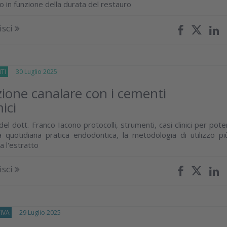
ico in funzione della durata del restauro
isci
TI
30 Luglio 2025
zione canalare con i cementi
ici
 del dott. Franco Iacono protocolli, strumenti, casi clinici per pote
la quotidiana pratica endodontica, la metodologia di utilizzo pi
a l'estratto
isci
IVA
29 Luglio 2025