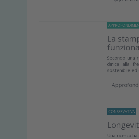
APPROFONDIMEN
La stamp
funzion
Secondo una r
clinica alla 
sostenibile e
Approfond
CONSERVATIVA
2
Longevità
Una ricerca ha 