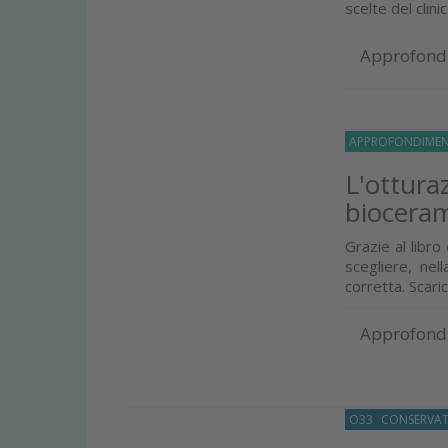
scelte del clin
Approfond
APPROFONDIMEN
L'ottura
bioceram
Grazie al libro
scegliere, nel
corretta. Scaric
Approfond
O33
CONSERVAT