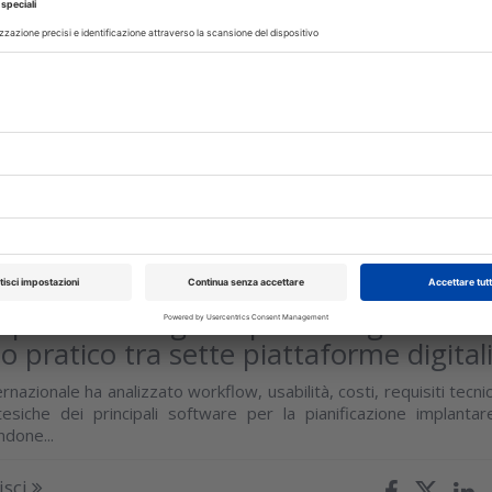
zione dell’agenesia degli incisivi laterali
flow completamente digitale
 descrive l’impiego integrato di Digital Smile Design, scansion
accette in disilicato di litio, approccio multidisciplinare 
estetica con acido...
isci
OGIA
14 Luglio 2026
 per la chirurgia implantare guidata:
o pratico tra sette piattaforme digital
rnazionale ha analizzato workflow, usabilità, costi, requisiti tecnic
tesiche dei principali software per la pianificazione implantar
ndone...
isci