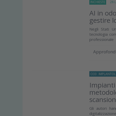
INCHIESTE
28 Lu
AI in odo
gestire l
Negli Stati Un
tecnologia con
professionale
Approfond
O33
IMPLANTOL
Impianti
metodolo
scansio
Gli autori ha
digitalizzazio