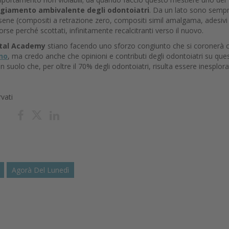
ggiamento ambivalente degli odontoiatri
. Da un lato sono semp
tirsene (compositi a retrazione zero, compositi simil amalgama, adesivi
 forse perché scottati, infinitamente recalcitranti verso il nuovo.
ntal Academy
stiano facendo uno sforzo congiunto che si coronerà 
ano
, ma credo anche che opinioni e contributi degli odontoiatri su que
 suolo che, per oltre il 70% degli odontoiatri, risulta essere inesplor
rvati
Agorà Del Lunedì