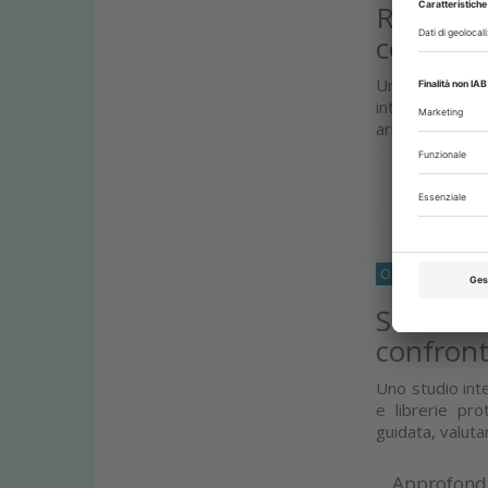
Riabilita
con work
Un case report
intraorale, f
armonizzazione 
Approfond
O33
IMPLANTOL
Software
confront
Uno studio inte
e librerie pro
guidata, valuta
Approfond