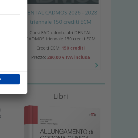
DENTAL CADMOS 2026 - 2028
triennale 150 crediti ECM
e
e
Corsi FAD odontoiatri DENTAL
CADMOS triennale 150 crediti ECM
Crediti ECM:
150 crediti
Prezzo:
280,00 € IVA inclusa
Libri
i
i
e