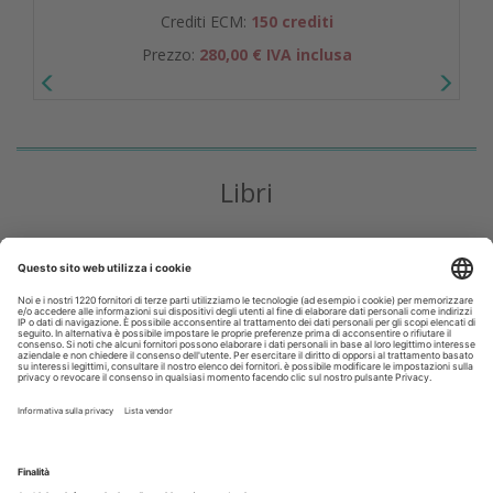
Crediti ECM:
150 crediti
Prezzo:
280,00 € IVA inclusa
Libri