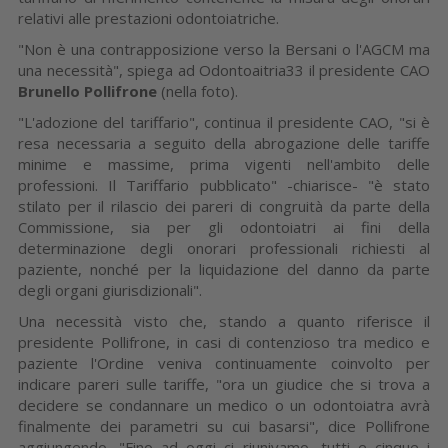
relativi alle prestazioni odontoiatriche.
"Non è una contrapposizione verso la Bersani o l'AGCM ma
una necessità", spiega ad Odontoaitria33 il presidente CAO
Brunello Pollifrone
(nella foto).
"L'adozione del tariffario", continua il presidente CAO, "si è
resa necessaria a seguito della abrogazione delle tariffe
minime e massime, prima vigenti nell'ambito delle
professioni. Il Tariffario pubblicato" -chiarisce- "è stato
stilato per il rilascio dei pareri di congruità da parte della
Commissione, sia per gli odontoiatri ai fini della
determinazione degli onorari professionali richiesti al
paziente, nonché per la liquidazione del danno da parte
degli organi giurisdizionali".
Una necessità visto che, stando a quanto riferisce il
presidente Pollifrone, in casi di contenzioso tra medico e
paziente l'Ordine veniva continuamente coinvolto per
indicare pareri sulle tariffe, "ora un giudice che si trova a
decidere se condannare un medico o un odontoiatra avrà
finalmente dei parametri su cui basarsi", dice Pollifrone
aggiungendo, "Fino ad oggi ci riunivamo, tutti e cinque i