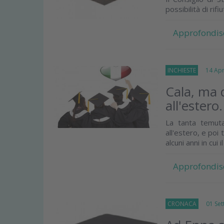
possibilità di rif
Approfondis
INCHIESTE
14 Apri
Cala, ma d
all'estero
La tanta temuta 
all'estero, e po
alcuni anni in cui i
Approfondis
CRONACA
01 Sett