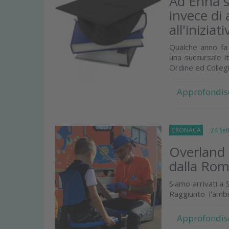
Ad Enna s
invece di
all'iniziati
Qualche anno fa
una succursale i
Ordine ed Collegio
Approfondis
CRONACA
24 Sett
Overland 
dalla Rom
Siamo arrivati a 
Raggiunto l'ambul
Approfondis