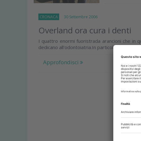
CRONACA
30 Settembre 2006
Overland ora cura i denti
I quattro enormi fuoristrada arancioni che in 
dedicano all'odontoiatria.In particolare (la notizi
Approfondisci