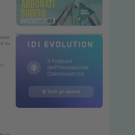
sione
 è su
Il Podcast
dell'Innovazione
Odontoiatrica
Tutti gli episodi
te la