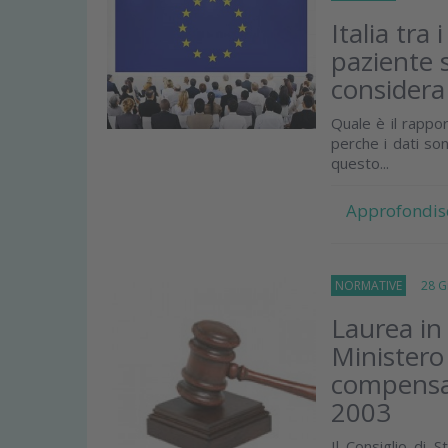
Italia tra
paziente 
considera 
Quale è il rappor
perche i dati so
questo...
Approfondis
NORMATIVE
28 Gi
Laurea in
Ministero
compensat
2003
Il Consiglio di 