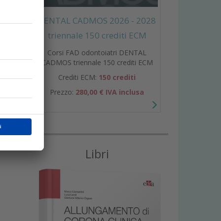
DENTAL CADMOS 2026 - 2028
triennale 150 crediti ECM
Corsi FAD odontoiatri DENTAL
CADMOS triennale 150 crediti ECM
Crediti ECM:
150 crediti
Prezzo:
280,00 € IVA inclusa
Libri