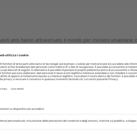
questi anni hanno attraversato il mondo per missioni umanitarie o
a pubblicata sul Corriere della...