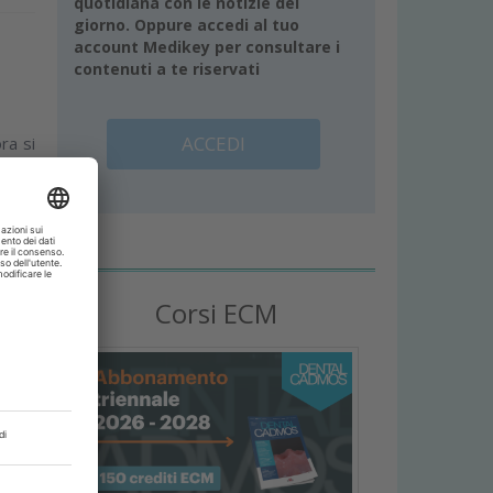
quotidiana con le notizie del
giorno. Oppure accedi al tuo
account Medikey per consultare i
contenuti a te riservati
ACCEDI
ra si
Corsi ECM