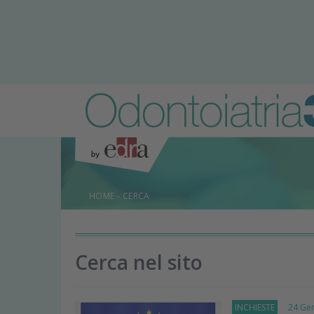
HOME
-
CERCA
Cerca nel sito
INCHIESTE
24 Genn