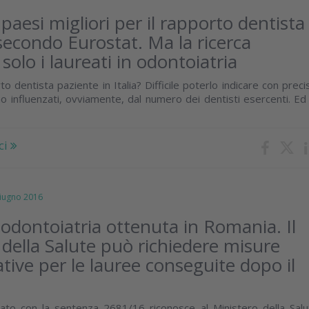
 i paesi migliori per il rapporto dentista
secondo Eurostat. Ma la ricerca
solo i laureati in odontoiatria
to dentista paziente in Italia? Difficile poterlo indicare con preci
no influenzati, ovviamente, dal numero dei dentisti esercenti. Ed
ci
ugno 2016
 odontoiatria ottenuta in Romania. Il
 della Salute può richiedere misure
ive per le lauree conseguite dopo il
Stato con la sentenza 2681/16 riconosce al Ministero della Salu