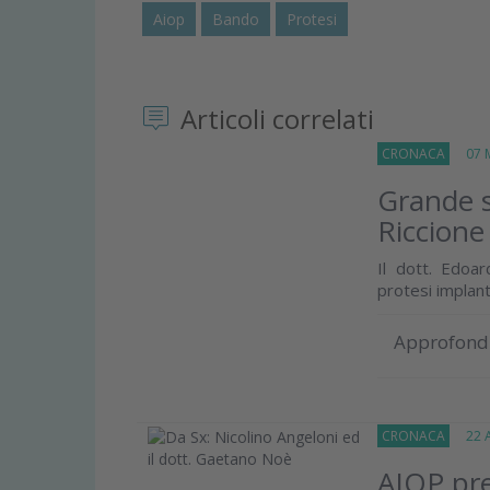
Aiop
Bando
Protesi
Articoli correlati
CRONACA
07 M
Grande s
Riccione
Il dott. Edoar
protesi implant
Approfond
CRONACA
22 Ap
AIOP pr