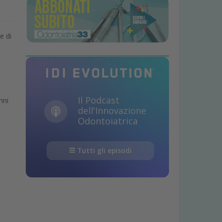
e di
Il Podcast
nni
dell'Innovazione
Odontoiatrica
Tutti gli episodi