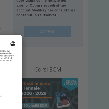
quotidiana con le notizie del
giorno. Oppure accedi al tuo
account Medikey per consultare i
contenuti a te riservati
e
ACCEDI
Corsi ECM
a
g