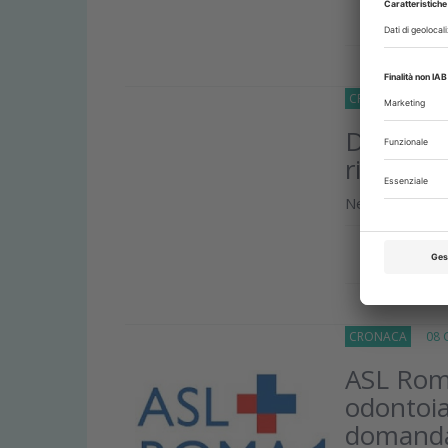
Approfond
CRONACA
04 Ap
Da Eklun
ricerca 
Nel mese di mag
Approfond
CRONACA
08 G
ASL Roma
odontoia
domanda 