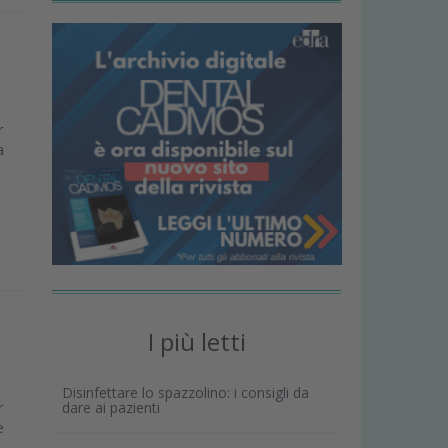
r
a
I più letti
o
Disinfettare lo spazzolino: i consigli da
r
dare ai pazienti
e