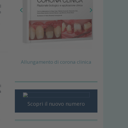
l
o
Allungamento di corona clinica
i
a
Scopri il nuovo numero