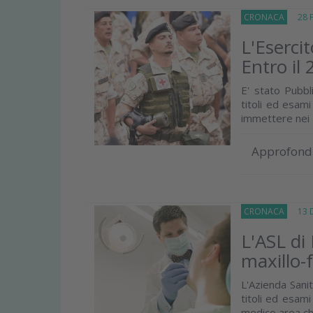
CRONACA
28 Fe
L'Esercit
Entro il
E' stato Pubbl
titoli ed esami
immettere nei R
Approfond
CRONACA
13 D
L'ASL di
maxillo-f
L'Azienda Sani
titoli ed esam
medico area chi