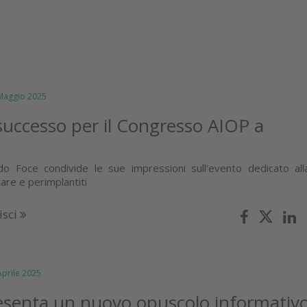
aggio 2025
uccesso per il Congresso AIOP a
do Foce condivide le sue impressioni sull'evento dedicato all
are e perimplantiti
isci
rile 2025
esenta un nuovo opuscolo informativ