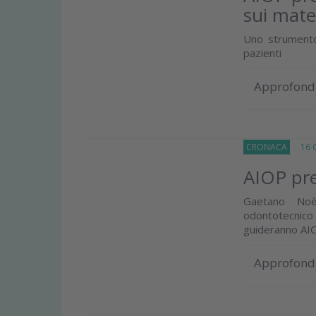
sui mater
Uno strumento
pazienti
Approfond
CRONACA
16 G
AIOP pre
Gaetano Noè,
odontotecnico
guideranno AIO
Approfond