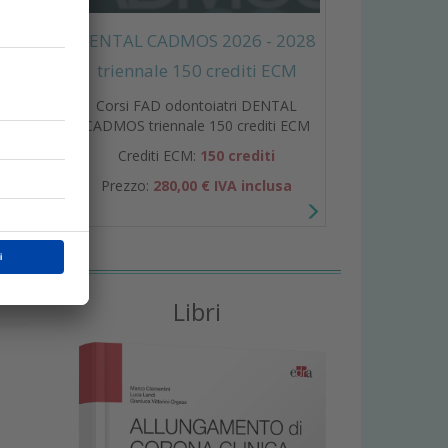
DENTAL CADMOS 2026 - 2028
triennale 150 crediti ECM
Corsi FAD odontoiatri DENTAL
CADMOS triennale 150 crediti ECM
Crediti ECM:
150 crediti
Prezzo:
280,00 € IVA inclusa
Libri