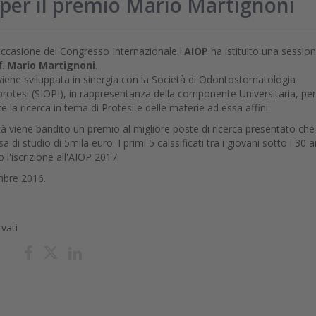
o per il premio Mario Martignoni
ccasione del Congresso Internazionale l'
AIOP
ha istituito una session
f.
Mario Martignoni
.
 viene sviluppata in sinergia con la Società di Odontostomatologia
rotesi (SIOPI), in rappresentanza della componente Universitaria, per
la ricerca in tema di Protesi e delle materie ad essa affini.
tà viene bandito un premio al migliore poste di ricerca presentato che
a di studio di 5mila euro. I primi 5 calssificati tra i giovani sotto i 30 a
l'iscrizione all'AIOP 2017.
embre 2016.
rvati