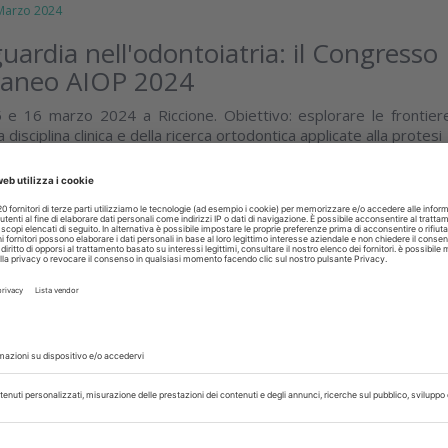
arzo 2024
guardia nell'odontoiatria: il Congresso
raneo AIOP 2024
5 e 16 marzo 2024 a Riccione. Obiettivo: esplorare le frontier
disciplina clinica e della ricerca ortodontica applicate alla protesi
isci
o 2023
ng Mediterraneo AIOP: il 24-25
Riccione
dell’elemento singolo in protesi fissa: dal caso semplice all
e estesa”, è il titolo dell’edizione numero 15 del Meetin
 AIOP che si terrà a...