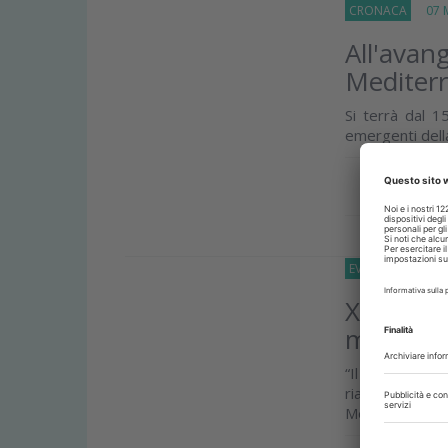
CRONACA
07 M
All'avan
Mediter
Si terrà dal 1
emergenti della 
Approfond
EVENTI
24 Marz
XV Meeti
marzo a 
“Il restauro 
riabilitazion
Mediterraneo di