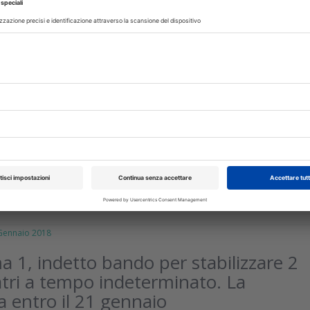
isci
rile 2018
d Foundation 160.000 euro per la
odontoiatrica
gio attivo il sito per presentare i progetti
isci
ennaio 2018
 1, indetto bando per stabilizzare 2
tri a tempo indeterminato. La
entro il 21 gennaio