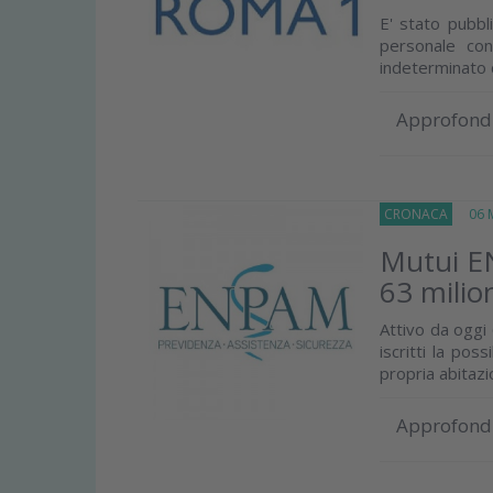
E' stato pubbl
personale co
indeterminato d
Approfond
CRONACA
06 M
Mutui EN
63 milio
Attivo da oggi
iscritti la pos
propria abitazio
Approfond