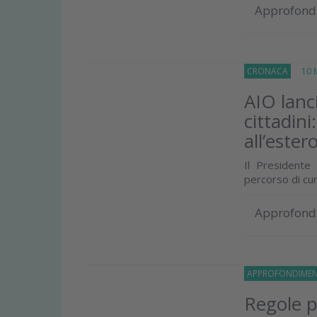
Approfond
CRONACA
10 M
AIO lanc
cittadin
all’estero
Il Presidente
percorso di cur
Approfond
APPROFONDIMEN
Regole p