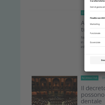
CRONACA
04 Ap
Al Parla
turismo 
Nella riunione p
in Pesi Extra 
informative in tut
Approfond
NORMATIVE
01 
Il decret
possono 
dentale