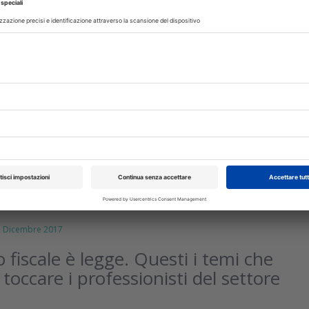
rile 2025
mento Europeo si è discusso di
sanitario e odontoiatrico
lenaria, sollecitata dall’On. Picaro, si è parlato dei rischi di recars
Ue per ottenere le cure dei possibili interventi. Al via campagn
ti gli...
isci
Dicembre 2017
o fiscale è legge. Questi i temi che
toccare i professionisti del settore