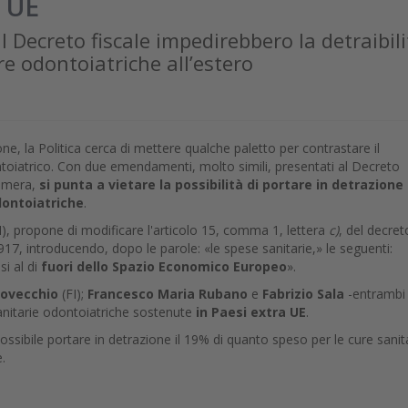
a UE
Decreto fiscale impedirebbero la detraibili
re odontoiatriche all’estero
e, la Politica cerca di mettere qualche paletto per contrastare il
oiatrico. Con due emendamenti, molto simili, presentati al Decreto
Camera,
si punta a vietare la possibilità di portare in detrazione 
dontoiatriche
.
), propone di modificare l'articolo 15, comma 1, lettera
c)
, del decret
17, introducendo, dopo le parole: «le spese sanitarie,» le seguenti:
i al di
fuori dello Spazio Economico Europeo
».
Lovecchio
(FI);
Francesco Maria Rubano
e
Fabrizio Sala
-entrambi 
sanitarie odontoiatriche sostenute
in Paesi extra UE
.
ossibile portare in detrazione il 19% di quanto speso per le cure sanit
.