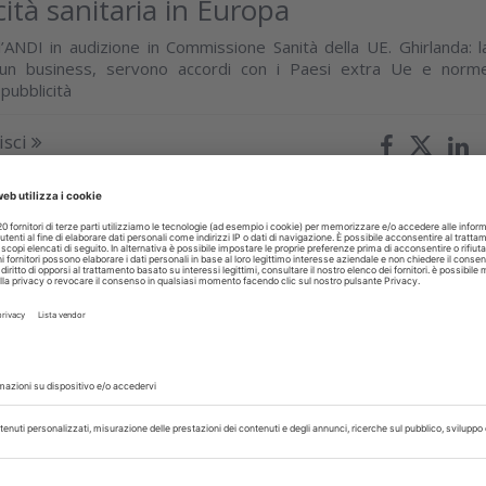
cità sanitaria in Europa
l’ANDI in audizione in Commissione Sanità della UE. Ghirlanda: l
 un business, servono accordi con i Paesi extra Ue e norm
 pubblicità
isci
glio 2025
odontoiatrico, approvato Ordine del
lto a escludere la detraibilità delle
 “Un primo passo importante contro un fenomeno che mette 
 dei cittadini”
isci