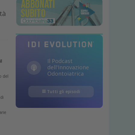
tà
Il Podcast
il
dell'Innovazione
Odontoiatrica
o del
Tutti gli episodi
di
arie