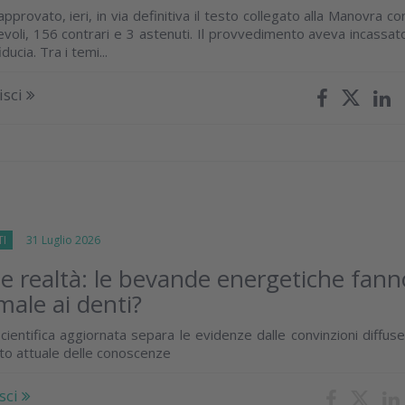
provato, ieri, in via definitiva il testo collegato alla Manovra co
evoli, 156 contrari e 3 astenuti. Il provvedimento aveva incassat
ducia. Tra i temi...
isci
TI
31 Luglio 2026
 e realtà: le bevande energetiche fann
male ai denti?
cientifica aggiornata separa le evidenze dalle convinzioni diffus
ato attuale delle conoscenze
sci