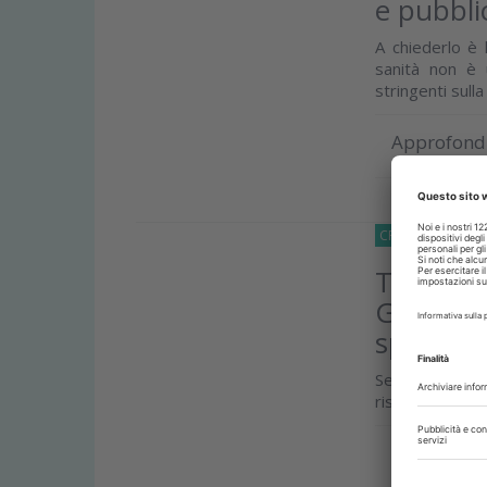
e pubbli
A chiederlo è 
sanità non è
stringenti sulla
Approfond
CRONACA
23 Lu
Turismo 
Giorno vo
spese
Senna (Cao):
rischio la salute
Approfond