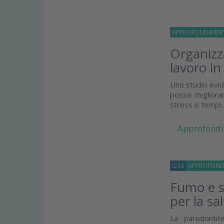
APPROFONDIMEN
Organizza
lavoro in
Uno studio evid
possa migliorar
stress e tempi..
Approfondi
O33
APPROFOND
Fumo e s
per la sa
La parodontit