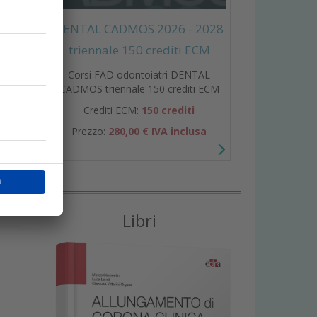
DENTAL CADMOS 2026 - 2028
triennale 150 crediti ECM
Corsi FAD odontoiatri DENTAL
CADMOS triennale 150 crediti ECM
Crediti ECM:
150 crediti
i
e
Prezzo:
280,00 € IVA inclusa
Libri