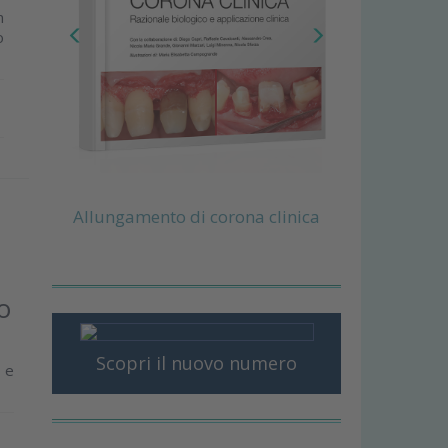
n
o
Allungamento di corona clinica
o
Scopri il nuovo numero
e e