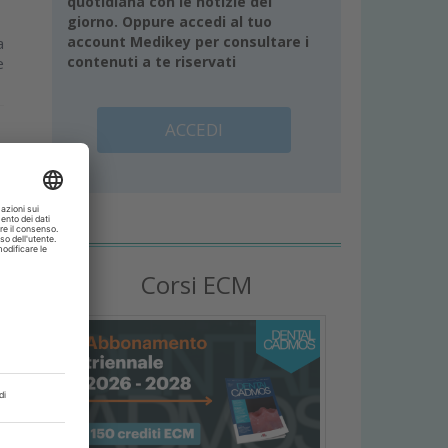
quotidiana con le notizie del
giorno. Oppure accedi al tuo
account Medikey per consultare i
a
contenuti a te riservati
e
ACCEDI
Corsi ECM
a