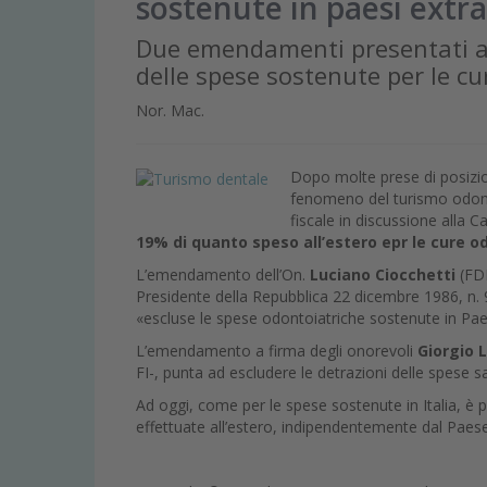
sostenute in paesi extr
Due emendamenti presentati al 
delle spese sostenute per le cu
Nor. Mac.
Dopo molte prese di posizion
fenomeno del turismo odont
fiscale in discussione alla 
19% di quanto speso all’estero epr le cure o
L’emendamento dell’On.
Luciano Ciocchetti
(FDI
Presidente della Repubblica 22 dicembre 1986, n. 9
«escluse le spese odontoiatriche sostenute in Paes
L’emendamento a firma degli onorevoli
Giorgio 
FI-, punta ad escludere le detrazioni delle spese 
Ad oggi, come per le spese sostenute in Italia, è p
effettuate all’estero, indipendentemente dal Paese