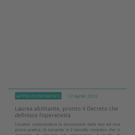
APPROFONDIMENTI
12 Aprile 2022
Laurea abilitante, pronto il Decreto che
definisce l’operatività
L’esame comprenderà la discussione della tesi ed una
prova pratica. Di Lenarda: è il tassello risolutivo che ci
consente di elevare ed armonizzare il livello di