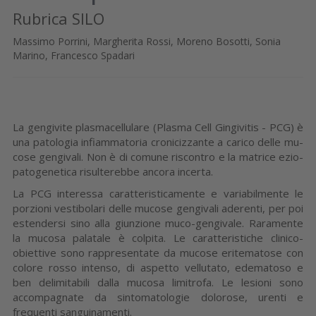
Rubrica SILO
Massimo Porrini, Margherita Rossi, Moreno Bosotti, Sonia
Marino, Francesco Spadari
La gengivite plasmacellulare (Plasma Cell Gingivitis - PCG) è
una patologia infiam­matoria cronicizzante a carico delle mu­
cose gengivali. Non è di comune riscon­tro e la matrice ezio-
patogenetica risulte­rebbe ancora incerta.
La PCG interessa caratteristicamente e variabilmente le
porzioni vestibolari delle mucose gengivali aderenti, per poi
esten­dersi sino alla giunzione muco-gengivale. Raramente
la mucosa palatale è colpita. Le caratteristiche clinico-
obiettive sono rappresentate da mucose eritematose con
colore rosso intenso, di aspetto vel­lutato, edematoso e
ben delimitabili dalla mucosa limitrofa. Le lesioni sono
accom­pagnate da sintomatologie dolorose, urenti e
frequenti sanguinamenti.