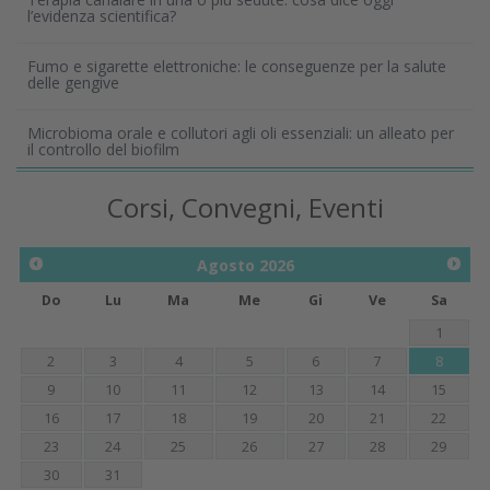
l’evidenza scientifica?
Fumo e sigarette elettroniche: le conseguenze per la salute
delle gengive
Microbioma orale e collutori agli oli essenziali: un alleato per
il controllo del biofilm
Corsi, Convegni, Eventi
Agosto
2026
Do
Lu
Ma
Me
Gi
Ve
Sa
1
2
3
4
5
6
7
8
9
10
11
12
13
14
15
16
17
18
19
20
21
22
23
24
25
26
27
28
29
30
31