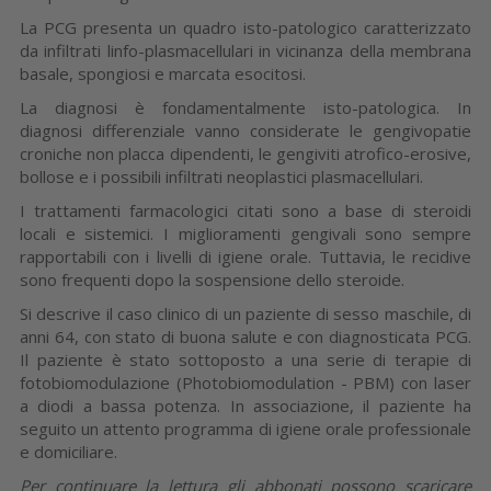
La PCG presenta un quadro isto-patolo­gico caratterizzato
da infiltrati linfo-pla­smacellulari in vicinanza della membrana
basale, spongiosi e marcata esocitosi.
La diagnosi è fondamentalmente isto-pa­tologica. In
diagnosi differenziale vanno considerate le gengivopatie
croniche non placca dipendenti, le gengiviti atrofico-erosive,
bollose e i possibili infiltrati neo­plastici plasmacellulari.
I trattamenti farmacologici citati sono a base di steroidi
locali e sistemici. I miglio­ramenti gengivali sono sempre
rapporta­bili con i livelli di igiene orale. Tuttavia, le recidive
sono frequenti dopo la sospen­sione dello steroide.
Si descrive il caso clinico di un paziente di sesso maschile, di
anni 64, con stato di buona salute e con diagnosticata PCG.
Il paziente è stato sottoposto a una serie di terapie di
fotobiomodulazione (Photo­biomodulation - PBM) con laser
a diodi a bassa potenza. In associazione, il pazien­te ha
seguito un attento programma di igiene orale professionale
e domiciliare.
Per continuare la lettura gli abbonati possono scaricare