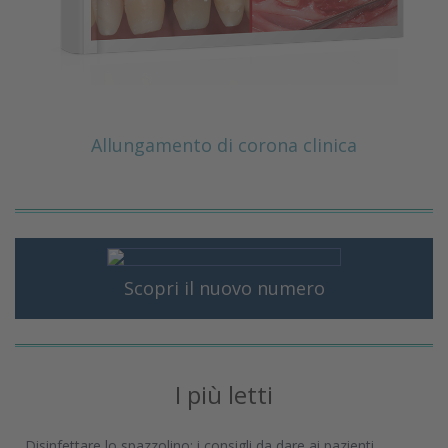
Allungamento di corona clinica
Scopri il nuovo numero
I più letti
Disinfettare lo spazzolino: i consigli da dare ai pazienti