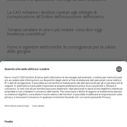
La CAO richiama i direttori sanitari agli obblighi di
comunicazione all'Ordine dell’assunzione dell’incarico
Terapia canalare in una o più sedute: cosa dice oggi
l’evidenza scientifica?
Fumo e sigarette elettroniche: le conseguenze per la salute
delle gengive
Corsi, Convegni, Eventi
Agosto
2026
Do
Lu
Ma
Me
Gi
Ve
Sa
1
2
3
4
5
6
7
8
9
10
11
12
13
14
15
16
17
18
19
20
21
22