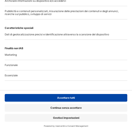
23
24
25
26
27
28
29
30
31
Annunci
CERCO
OFFRO
31 Luglio 2026
Cercasi ASO per studio sito a Mozzate
30 Luglio 2026
Cercasi assistente alla poltrona in Cusago
30 Luglio 2026