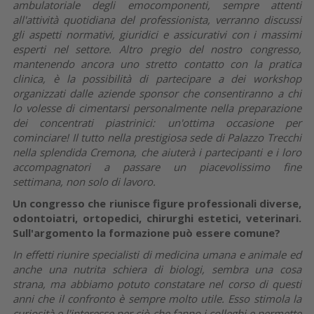
ambulatoriale degli emocomponenti, sempre attenti
all'attività quotidiana del professionista, verranno discussi
gli aspetti normativi, giuridici e assicurativi con i massimi
esperti nel settore. Altro pregio del nostro congresso,
mantenendo ancora uno stretto contatto con la pratica
clinica, è la possibilità di partecipare a dei workshop
organizzati dalle aziende sponsor che consentiranno a chi
lo volesse di cimentarsi personalmente nella preparazione
dei concentrati piastrinici: un'ottima occasione per
cominciare! Il tutto nella prestigiosa sede di Palazzo Trecchi
nella splendida Cremona, che aiuterà i partecipanti e i loro
accompagnatori a passare un piacevolissimo fine
settimana, non solo di lavoro.
Un congresso che riunisce figure professionali diverse,
odontoiatri, ortopedici, chirurghi estetici, veterinari.
Sull'argomento la formazione può essere comune?
In effetti riunire specialisti di medicina umana e animale ed
anche una nutrita schiera di biologi, sembra una cosa
strana, ma abbiamo potuto constatare nel corso di questi
anni che il confronto è sempre molto utile. Esso stimola la
curiosità e l'interesse per ciò che fanno i colleghi e permette