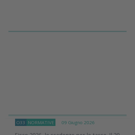
O33
NORMATIVE
09 Giugno 2026
Fisco 2026, le scadenze per le tasse. Il 20