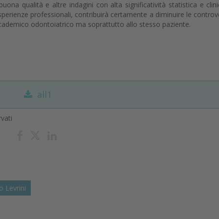
ona qualità e altre indagini con alta significatività statistica e clinic
esperienze professionali, contribuirà certamente a diminuire le controv
ademico odontoiatrico ma soprattutto allo stesso paziente.
all1
rvati
o Levrini