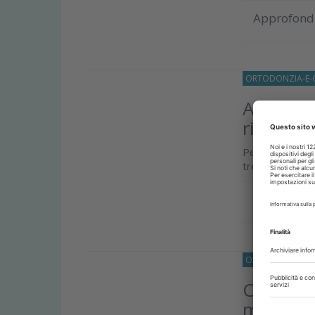
Approfond
ORTODONZIA-E-
Approcci
riduzione
Perchè dobbiam
tre anni – di pi
Approfond
O33
ORTODONZ
Correlaz
mandibol