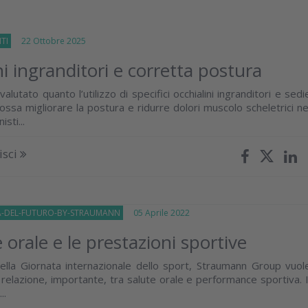
TI
22 Ottobre 2025
ni ingranditori e corretta postura
alutato quanto l’utilizzo di specifici occhialini ingranditori e sedi
ossa migliorare la postura e ridurre dolori muscolo scheletrici ne
isti...
isci
A-DEL-FUTURO-BY-STRAUMANN
05 Aprile 2022
 orale e le prestazioni sportive
ella Giornata internazionale dello sport, Straumann Group vuol
 relazione, importante, tra salute orale e performance sportiva. I
..