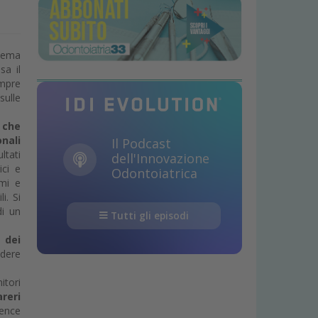
tema
sa il
empre
sulle
 che
nali
Il Podcast
ltati
dell'Innovazione
ici e
Odontoiatrica
emi e
i. Si
di un
Tutti gli episodi
 dei
idere
itori
reri
rence