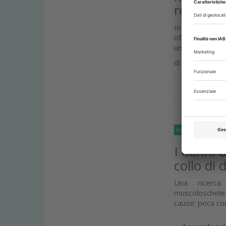
revision
In una revision
of Oral and Max
una correlazione
di
Lara Figini
Approfond
APPROFONDIMEN
I danni 
collo di 
Una ricerca 
muscoloscheletr
cause: poca con