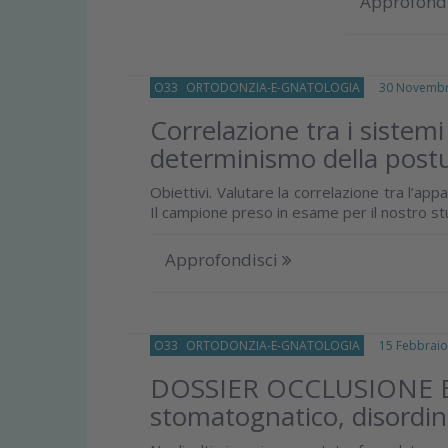
Approfond
O33
ORTODONZIA-E-GNATOLOGIA
30 Novembr
Correlazione tra i siste
determinismo della post
Obiettivi. Valutare la correlazione tra l’a
Il campione preso in esame per il nostro stu
Approfondisci
O33
ORTODONZIA-E-GNATOLOGIA
15 Febbraio
DOSSIER OCCLUSIONE E P
stomatognatico, disordini