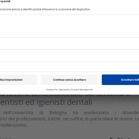
e sistematica
e sistematica della letteratura, pubblicata sull’International Journa
illofacial Surgery, gli autori hanno analizzato se vi potesse esser
 tra...
isci
TI
31 Agosto 2021
da lavoro ambulatoriale su schiena e
dentisti ed igienisti dentali
dell’Università di Bologna ha evidenziato i disordin
ici dei professionisti, il 60% ne soffre, in particolare le donne. L
siderazione...