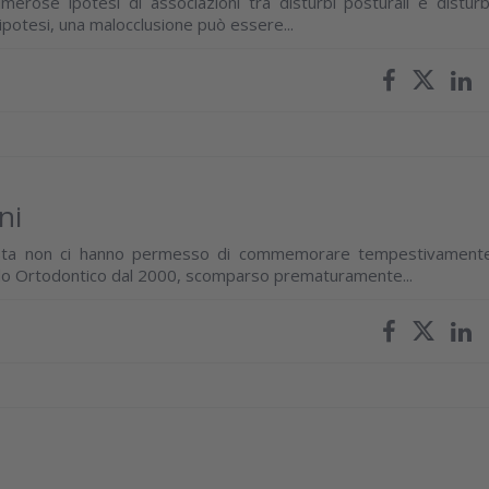
merose ipotesi di associazioni tra disturbi posturali e disturb
ipotesi, una malocclusione può essere...
ni
rivista non ci hanno permesso di commemorare tempestivament
Mondo Ortodontico dal 2000, scomparso prematuramente...