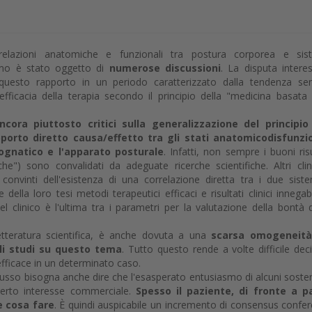
relazioni anatomiche e funzionali tra postura corporea e sis
omo è stato oggetto di
numerose discussioni
. La disputa interes
 questo rapporto in un periodo caratterizzato dalla tendenza s
efficacia della terapia secondo il principio della "medicina basata 
cora piuttosto critici sulla generalizzazione del principio
orto diretto causa/effetto tra gli stati anatomicodisfunzio
ognatico e l'apparato posturale
. Infatti, non sempre i buoni risu
iche") sono convalidati da adeguate ricerche scientifiche. Altri clin
 convinti dell'esistenza di una correlazione diretta tra i due sist
ella loro tesi metodi terapeutici efficaci e risultati clinici innegabil
clinico è l'ultima tra i parametri per la valutazione della bontà 
 letteratura scientifica, è anche dovuta a una
scarsa omogeneità
li studi su questo tema
. Tutto questo rende a volte difficile dec
efficace in un determinato caso.
usso bisogna anche dire che l'esasperato entusiasmo di alcuni sosten
certo interesse commerciale.
Spesso il paziente, di fronte a pa
e cosa fare
. È quindi auspicabile un incremento di consensus confe