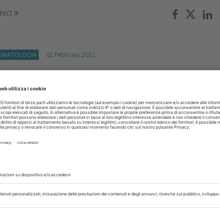
isci
GNATOLOGIA
02 Febbraio 2022
o funzionale precoce per una
 fisiologica delle asimmetrie occlusali
o dare tanta importanza all’osservazione precoce – dall'età d
ccoli segni di asimmetria facciale e occlusale? Caso clinico
isci
IA-E-GNATOLOGIA
25 Gennaio 2022
ione tra deformità maxillo-
ari e postura: dati di una recente