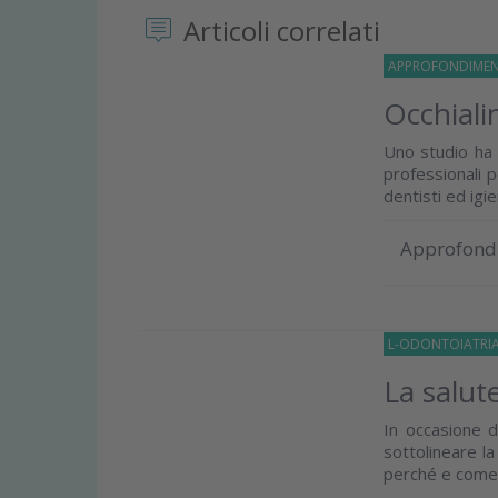
Articoli correlati
APPROFONDIMEN
Occhiali
Uno studio ha v
professionali p
dentisti ed igien
Approfond
L-ODONTOIATRI
La salute
In occasione d
sottolineare la
perché e come.