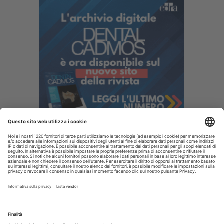
I più letti
Disinfettare lo spazzolino: i consigli da dare ai pazienti
La CAO richiama i direttori sanitari agli obblighi di
comunicazione all'Ordine dell’assunzione dell’incarico