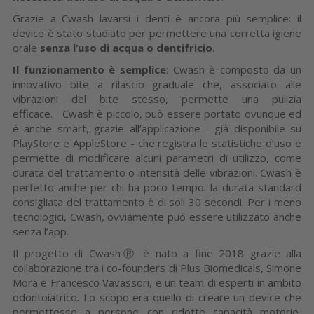
Grazie a Cwash lavarsi i denti è ancora più semplice: il
device è stato studiato per permettere una corretta igiene
orale
senza l’uso di acqua o dentifricio
.
Il funzionamento è semplice
: Cwash è composto da un
innovativo bite a rilascio graduale che, associato alle
vibrazioni del bite stesso, permette una pulizia
efficace. Cwash è piccolo, può essere portato ovunque ed
è anche smart, grazie all’applicazione - già disponibile su
PlayStore e AppleStore - che registra le statistiche d’uso e
permette di modificare alcuni parametri di utilizzo, come
durata del trattamento o intensità delle vibrazioni. Cwash è
perfetto anche per chi ha poco tempo: la durata standard
consigliata del trattamento è di soli 30 secondi. Per i meno
tecnologici, Cwash, ovviamente può essere utilizzato anche
senza l’app.
Il progetto di CwashⓇ
è nato a fine 2018 grazie alla
collaborazione tra i co-founders di Plus Biomedicals, Simone
Mora e Francesco Vavassori, e un team di esperti in ambito
odontoiatrico. Lo scopo era quello di creare un device che
permettesse a persone con ridotte capacità motorie,