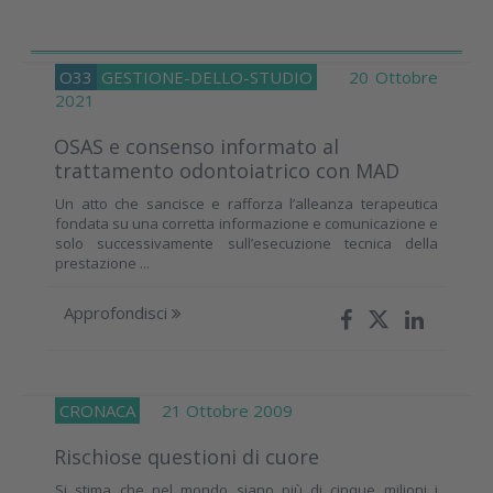
O33
GESTIONE-DELLO-STUDIO
20 Ottobre
2021
OSAS e consenso informato al
trattamento odontoiatrico con MAD
Un atto che sancisce e rafforza l’alleanza terapeutica
fondata su una corretta informazione e comunicazione e
solo successivamente sull’esecuzione tecnica della
prestazione ...
Approfondisci
CRONACA
21 Ottobre 2009
Rischiose questioni di cuore
Si stima che nel mondo siano più di cinque milioni i