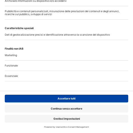
Terapia canalare in una o più sedute: cosa dice oggi
l’evidenza scientifica?
Fumo e sigarette elettroniche: le conseguenze per la salute
delle gengive
Corsi, Convegni, Eventi
Agosto
2026
Do
Lu
Ma
Me
Gi
Ve
Sa
1
2
3
4
5
6
7
8
9
10
11
12
13
14
15
16
17
18
19
20
21
22
23
24
25
26
27
28
29
30
31