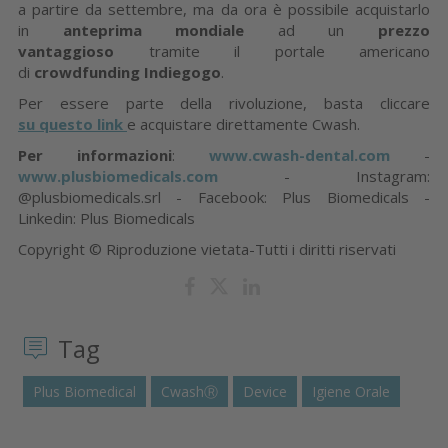
a partire da settembre, ma da ora è possibile acquistarlo
in
anteprima mondiale
ad un
prezzo
vantaggioso
tramite il portale americano
di
crowdfunding Indiegogo
.
Per essere parte della rivoluzione, basta cliccare
su questo link
e acquistare direttamente Cwash.
Per informazioni
:
www.cwash-dental.com
-
www.plusbiomedicals.com
- Instagram:
@plusbiomedicals.srl - Facebook: Plus Biomedicals -
Linkedin: Plus Biomedicals
Copyright © Riproduzione vietata-Tutti i diritti riservati
Tag
Plus Biomedical
CwashⓇ
Device
Igiene Orale