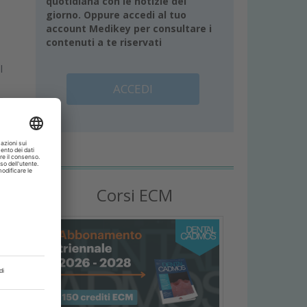
quotidiana con le notizie del
giorno. Oppure accedi al tuo
account Medikey per consultare i
contenuti a te riservati
l
ACCEDI
Corsi ECM
i