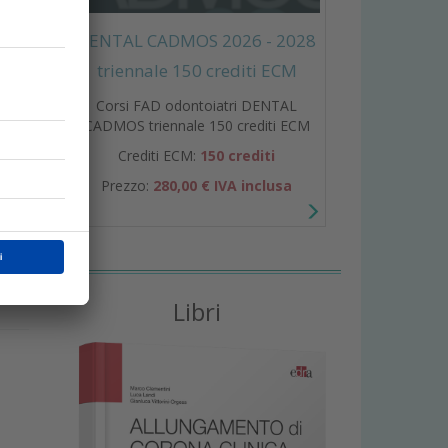
DENTAL CADMOS 2026 - 2028
triennale 150 crediti ECM
Corsi FAD odontoiatri DENTAL
CADMOS triennale 150 crediti ECM
Crediti ECM:
150 crediti
a
Prezzo:
280,00 € IVA inclusa
o
Libri