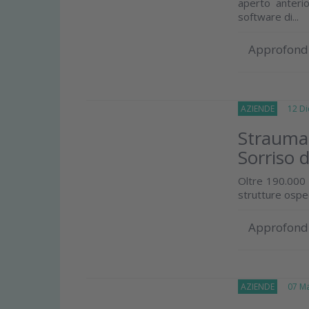
aperto anterio
software di...
Approfond
AZIENDE
12 Dic
Strauma
Sorriso d
Oltre 190.000 s
strutture osped
Approfond
AZIENDE
07 Mar