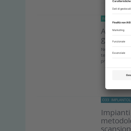
INCHIESTE
28 Lu
AI in odo
gestire l
Negli Stati Un
tecnologia con
professionale
Approfond
O33
IMPLANTOL
Impianti
metodolo
scansio