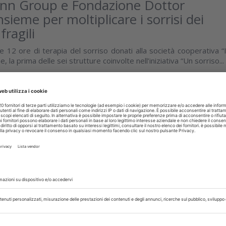
nn Group e Fondazione Dottor
nsieme per moltiplicare i sorrisi dei
fragili
e 12 ore di terapia del sorriso donati alla società cooperativa “I
 la prima delle sei strutture coinvolte nell’iniziativa “Un sorriso...
isci
 Luglio 2026
otale: frattura tra dente e base
a, queste le tecniche che la evitano
nfronta sette diverse metodiche di fabbricazione delle protes
tare la resistenza alla frattura dell’interfaccia dente-base
isci