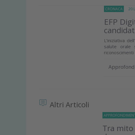
CRONACA
20 Lu
EFP Digi
candida
L’iniziativa de
salute orale 
riconoscimenti
Approfond
Altri Articoli
APPROFONDIMEN
Tra mito