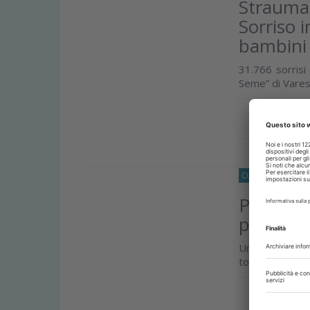
Strauma
Sorriso i
bambini 
31.766 sorrisi 
Seme” di Varese,
Approfond
O33
PROTESI
28
Protesi t
protesic
Uno studio co
totali per valu
Approfond