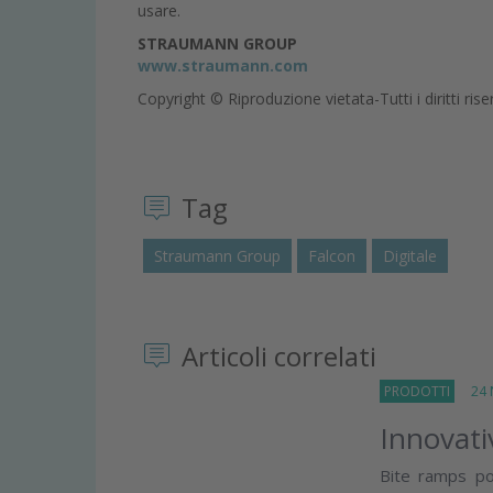
usare.
STRAUMANN GROUP
www.straumann.
com
Copyright © Riproduzione vietata-Tutti i diritti rise
Tag
Straumann Group
Falcon
Digitale
Articoli correlati
PRODOTTI
24 N
Innovati
Bite ramps po