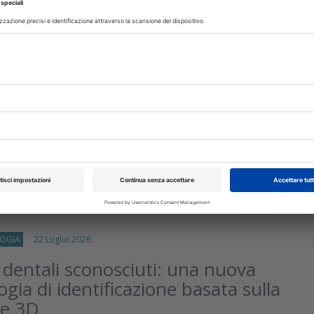
glio 2026
ntoiatria: i dentisti la vogliono per
o studio, non per decidere le cure
iti il 43,3% degli odontoiatri utilizza già strumenti di AI. L
vince per burocrazia e segreteria, ma non sostituisce il giudizi
isci
OGIA
22 Luglio 2026
 dentali sconosciuti: una nuova
gia di identificazione basata sulla
ne 3D