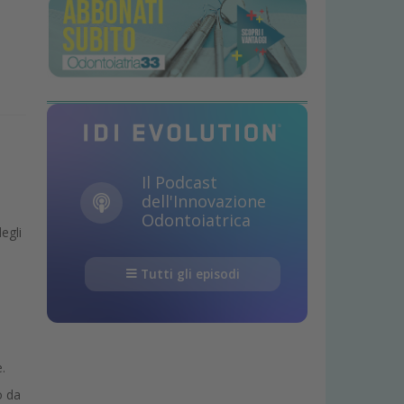
Il Podcast
dell'Innovazione
Odontoiatrica
egli
Tutti gli episodi
.
o da