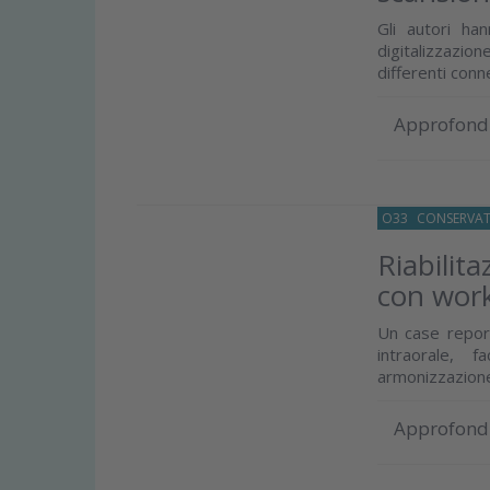
Gli autori ha
digitalizzazio
differenti conn
Approfond
O33
CONSERVAT
Riabilita
con work
Un case report
intraorale, f
armonizzazione 
Approfond