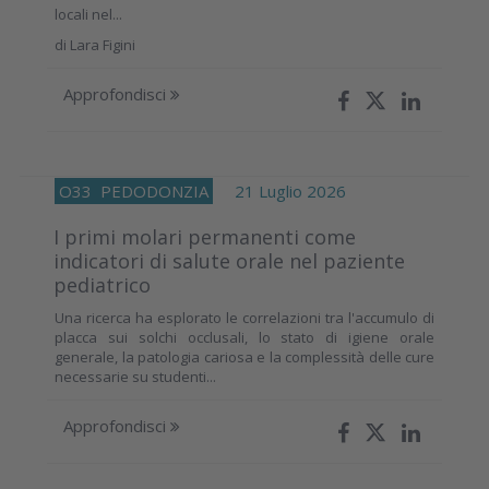
locali nel...
di
Lara Figini
Approfondisci
O33
PEDODONZIA
21 Luglio 2026
I primi molari permanenti come
indicatori di salute orale nel paziente
pediatrico
Una ricerca ha esplorato le correlazioni tra l'accumulo di
placca sui solchi occlusali, lo stato di igiene orale
generale, la patologia cariosa e la complessità delle cure
necessarie su studenti...
Approfondisci