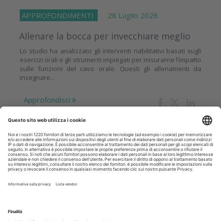
APPROFONDIMENTI
28 Luglio 2026
Allenare la bocca per invecchiare meglio
Lo studio ha analizzato gli interventi riabilitativi basati sugli
esercizi orali e gli strumenti impiegati per misurarne l’impatto
sulle funzioni del cavo orale. Questi gli allenamenti da
insegnare...
Approfondisci
CRONACA
28 Luglio 2026
L’ offerta didattica di IRIS Academy per
l’acquisizione di moderni approcci alle
terapie odontoiatriche
Ogni giorno medicina e odontoiatria fanno passi avanti
sviluppando nuovi approcci terapeutici e tecnologie che
consentono di proporre ai pazienti riabilitazioni sempre più