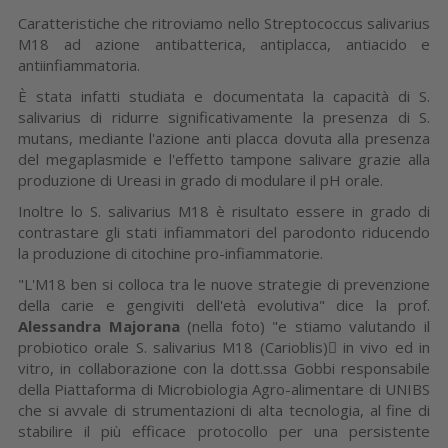
Caratteristiche che ritroviamo nello Streptococcus salivarius
M18 ad azione antibatterica, antiplacca, antiacido e
antiinfiammatoria.
È stata infatti studiata e documentata la capacità di S.
salivarius di ridurre significativamente la presenza di S.
mutans, mediante l'azione anti placca dovuta alla presenza
del megaplasmide e l'effetto tampone salivare grazie alla
produzione di Ureasi in grado di modulare il pH orale.
Inoltre lo S. salivarius M18 è risultato essere in grado di
contrastare gli stati infiammatori del parodonto riducendo
la produzione di citochine pro-infiammatorie.
"L'M18 ben si colloca tra le nuove strategie di prevenzione
della carie e gengiviti dell'età evolutiva" dice la prof.
Alessandra Majorana
(nella foto) "e stiamo valutando il
probiotico orale S. salivarius M18 (Carioblis) in vivo ed in
vitro, in collaborazione con la dott.ssa Gobbi responsabile
della Piattaforma di Microbiologia Agro-alimentare di UNIBS
che si avvale di strumentazioni di alta tecnologia, al fine di
stabilire il più efficace protocollo per una persistente