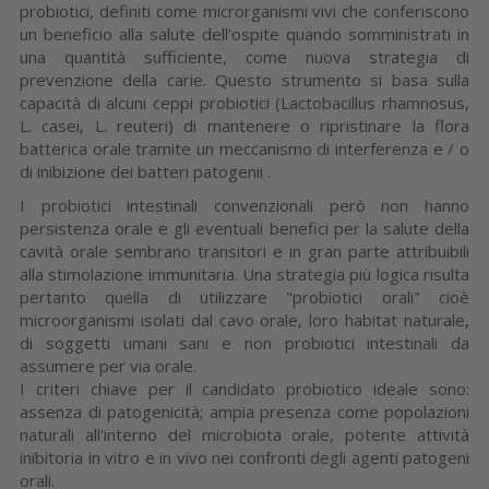
probiotici, definiti come microrganismi vivi che conferiscono
un beneficio alla salute dell'ospite quando somministrati in
una quantità sufficiente, come nuova strategia di
prevenzione della carie. Questo strumento si basa sulla
capacità di alcuni ceppi probiotici (Lactobacillus rhamnosus,
L. casei, L. reuteri) di mantenere o ripristinare la flora
batterica orale tramite un meccanismo di interferenza e / o
di inibizione dei batteri patogenii .
I probiotici intestinali convenzionali però non hanno
persistenza orale e gli eventuali benefici per la salute della
cavità orale sembrano transitori e in gran parte attribuibili
alla stimolazione immunitaria. Una strategia più logica risulta
pertanto quella di utilizzare "probiotici orali" cioè
microorganismi isolati dal cavo orale, loro habitat naturale,
di soggetti umani sani e non probiotici intestinali da
assumere per via orale.
I criteri chiave per il candidato probiotico ideale sono:
assenza di patogenicità; ampia presenza come popolazioni
naturali all'interno del microbiota orale, potente attività
inibitoria in vitro e in vivo nei confronti degli agenti patogeni
orali.