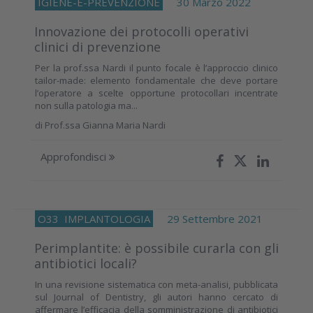
IGIENE-E-PREVENZIONE
30 Marzo 2022
Innovazione dei protocolli operativi
clinici di prevenzione
Per la prof.ssa Nardi il punto focale è l’approccio clinico
tailor-made: elemento fondamentale che deve portare
l’operatore a scelte opportune protocollari incentrate
non sulla patologia ma...
di
Prof.ssa Gianna Maria Nardi
Approfondisci
O33
IMPLANTOLOGIA
29 Settembre 2021
Perimplantite: è possibile curarla con gli
antibiotici locali?
In una revisione sistematica con meta-analisi, pubblicata
sul Journal of Dentistry, gli autori hanno cercato di
affermare l’efficacia della somministrazione di antibiotici