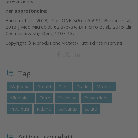
prevenzione.
Per approfondire
:
Burton et al . 2013, Plos ONE 8(6): e65991. Burton et al.,
2013 J Med Microbiol, 62:875-84. Di Pierro et al., 2015 Clin
Cosmet Investig Dent,7:107-13.
Copyright © Riproduzione vietata-Tutti i diritti riservati
Tag
Majorana
Batteri
Carie
Grado
Malattia
Microbiota
Orale
Presenza
Prevenzione
Probiotici
Ridurre
Salivarius
Salute
Articoli correlati