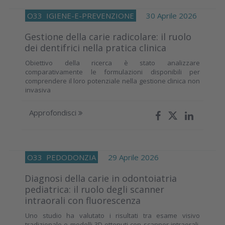
O33
IGIENE-E-PREVENZIONE
30 Aprile 2026
Gestione della carie radicolare: il ruolo
dei dentifrici nella pratica clinica
Obiettivo della ricerca è stato analizzare
comparativamente le formulazioni disponibili per
comprendere il loro potenziale nella gestione clinica non
invasiva
Approfondisci
O33
PEDODONZIA
29 Aprile 2026
Diagnosi della carie in odontoiatria
pediatrica: il ruolo degli scanner
intraorali con fluorescenza
Uno studio ha valutato i risultati tra esame visivo
tradizionale e modelli 3D ottenuti con scanner intraorali,