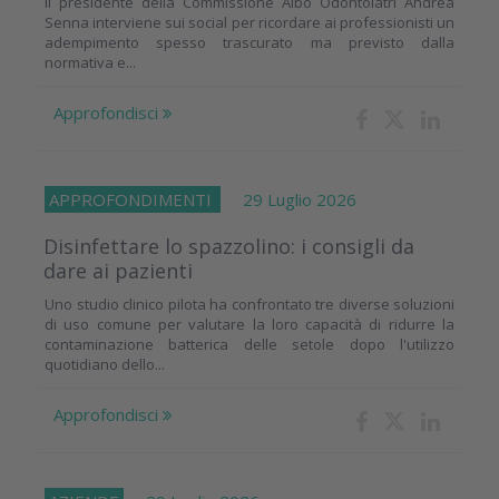
Il presidente della Commissione Albo Odontoiatri Andrea
Senna interviene sui social per ricordare ai professionisti un
adempimento spesso trascurato ma previsto dalla
normativa e...
Approfondisci
APPROFONDIMENTI
29 Luglio 2026
Disinfettare lo spazzolino: i consigli da
dare ai pazienti
Uno studio clinico pilota ha confrontato tre diverse soluzioni
di uso comune per valutare la loro capacità di ridurre la
contaminazione batterica delle setole dopo l'utilizzo
quotidiano dello...
Approfondisci