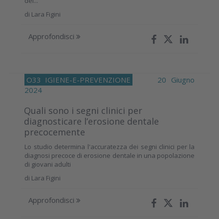
del...
di
Lara Figini
Approfondisci
O33
IGIENE-E-PREVENZIONE
20 Giugno
2024
Quali sono i segni clinici per
diagnosticare l’erosione dentale
precocemente
Lo studio determina l'accuratezza dei segni clinici per la
diagnosi precoce di erosione dentale in una popolazione
di giovani adulti
di
Lara Figini
Approfondisci