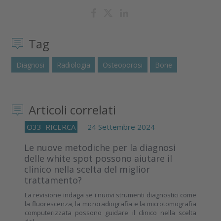
Tag
Diagnosi
Radiologia
Osteoporosi
Bone
Articoli correlati
O33
RICERCA
24 Settembre 2024
Le nuove metodiche per la diagnosi
delle white spot possono aiutare il
clinico nella scelta del miglior
trattamento?
La revisione indaga se i nuovi strumenti diagnostici come
la fluorescenza, la microradiografia e la microtomografia
computerizzata possono guidare il clinico nella scelta