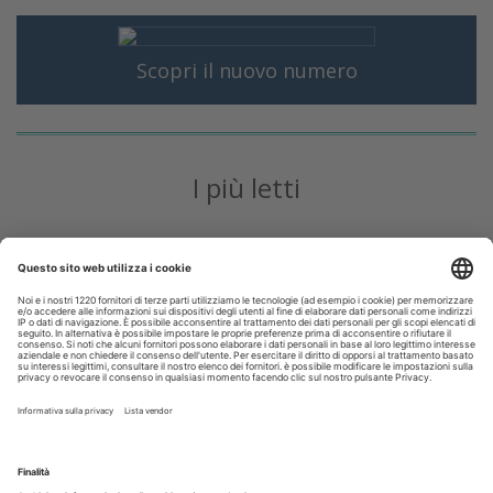
Scopri il nuovo numero
I più letti
Collaborazione odontoiatrica e lavoro subordinato: la
Cassazione traccia il confine
Presentato ai presidenti CAO il nuovo nomenclatore
odontoiatrico
Scuole di specializzazione odontoiatriche, il Collegio dei
Docenti chiede un intervento urgente
Contratti di collaborazione odontoiatrica: i rischi nascosti
nelle clausole che limitano autonomia e continuità delle cure