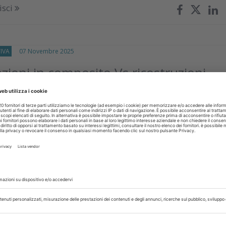
isci
IVA
07 Novembre 2025
zioni in composito Vs ricostruzioni
m
valutato se la tecnica diretta-indiretta nelle riabilitazioni anterior
ua validità in una odontoiatria sempre più digitale
isci
IVA
31 Ottobre 2025
i autoadesivi ''flowable'': comodi ma