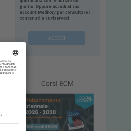
quotidiana con le notizie del
giorno. Oppure accedi al tuo
account Medikey per consultare i
contenuti a te riservati
ACCEDI
i
Corsi ECM