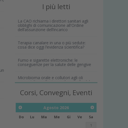
I più letti
La CAO richiama i direttori sanitari agli
obblighi di comunicazione all'Ordine
dell’assunzione dell’incarico
Terapia canalare in una o più sedute:
cosa dice oggi l’evidenza scientifica?
Fumo e sigarette elettroniche: le
conseguenze per la salute delle gengive
un
Microbioma orale e collutori agli oli
essenziali: un alleato per il controllo del
biofilm
Corsi, Convegni, Eventi
Agosto
2026
Do
Lu
Ma
Me
Gi
Ve
Sa
1