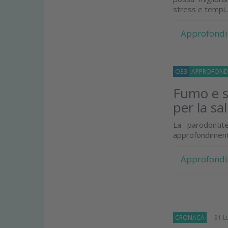
stress e tempi..
Approfondi
O33
APPROFOND
Fumo e s
per la sa
La parodontit
approfondiment
Approfondi
CRONACA
31 Lug