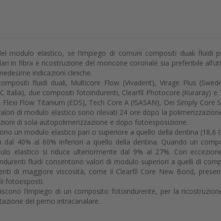
del modulo elastico, se l’impiego di comuni compositi duali fluidi p
in fibra e ricostruzione del moncone coronale sia preferibile all’uti
medesime indicazioni cliniche.
mpositi fluidi duali, Multicore Flow (Vivadent), Virage Plus (Swe
C Italia), due compositi fotoindurenti, Clearfil Photocore (Kuraray) e
, Flexi Flow Titanium (EDS), Tech Core A (ISASAN), Dei Simply Core S
 valori di modulo elastico sono rilevati 24 ore dopo la polimerizzazion
dizioni di sola autopolimerizzazione e dopo fotoesposizione.
ono un modulo elastico pari o superiore a quello della dentina (18,6 
ici dal 40% al 60% inferiori a quello della dentina. Quando un comp
ulo elastico si riduce ulteriormente dal 9% al 27%. Con eccezion
urenti fluidi consentono valori di modulo superiori a quelli di comp
renti di maggiore viscosità, come il Clearfil Core New Bond, prese
li fotoesposti.
iscono l’impiego di un composito fotoindurente, per la ricostruzion
azione del perno intracanalare.