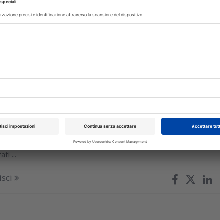
ritica evidenzia vantaggi pratici e limiti adesivi dei self-adhesiv
 composites (SAFRCs)
isci
IVA
07 Maggio 2025
genza artificiale nella previsione delle
oni dei compositi dentali
blicato su JDR segna un passo importante verso un'odontoiatri
n cui le decisioni cliniche possono essere supportate da strument
ti ...
isci