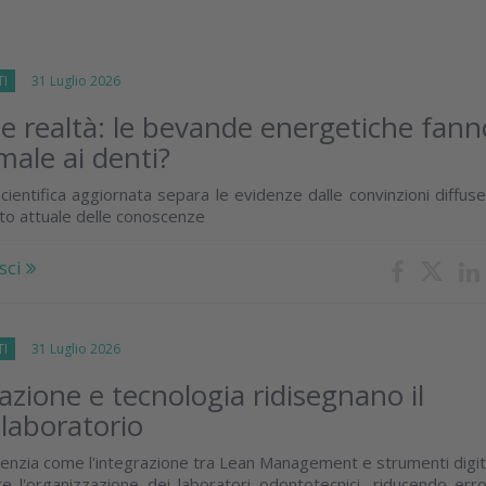
TI
31 Luglio 2026
 e realtà: le bevande energetiche fann
male ai denti?
cientifica aggiornata separa le evidenze dalle convinzioni diffus
ato attuale delle conoscenze
sci
TI
31 Luglio 2026
zione e tecnologia ridisegnano il
 laboratorio
enzia come l'integrazione tra Lean Management e strumenti digit
e l'organizzazione dei laboratori odontotecnici, riducendo erro