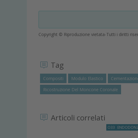
Copyright © Riproduzione vietata-Tutti i diritti rise
Tag
Compositi
Modulo Elastico
Cementazione 
Ricostruzione Del Moncone Coronale
Articoli correlati
O33
ENDODONZ