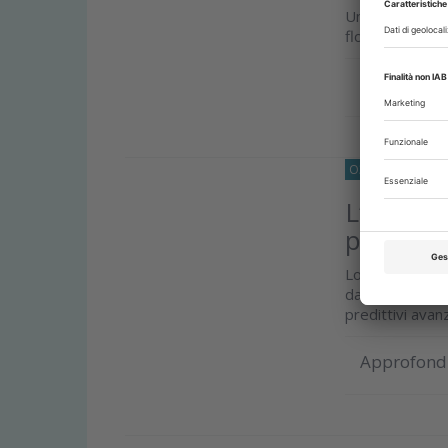
Una revisione c
flowable resin
Approfond
O33
CONSERVAT
L’intelli
prestazi
Lo studio pub
data-driven, i
predittivi avanza
Approfond