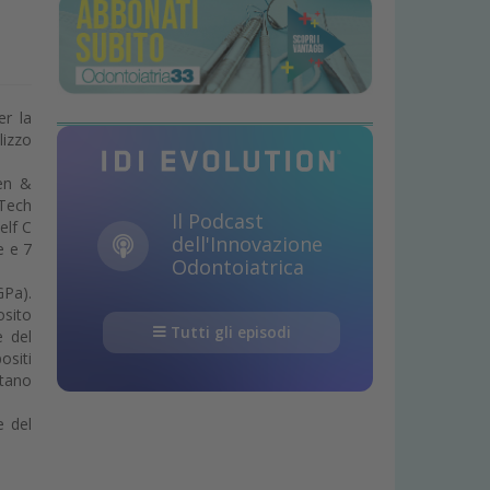
er la
lizzo
den &
 Tech
Il Podcast
elf C
dell'Innovazione
e e 7
Odontoiatrica
GPa).
osito
Tutti gli episodi
e del
ositi
ntano
e del