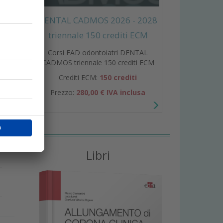
e
DENTAL CADMOS 2026 - 2028
triennale 150 crediti ECM
Corsi FAD odontoiatri DENTAL
CADMOS triennale 150 crediti ECM
Crediti ECM:
150 crediti
Prezzo:
280,00 € IVA inclusa
a
i
Libri