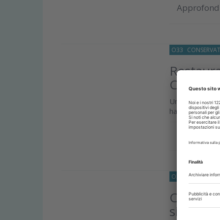
Approfond
O33
CONSERVAT
Restaura
Cad-Ca
Una ricerca ha 
ha ancora una s
Approfond
O33
CONSERVAT
Composit
sicuri?