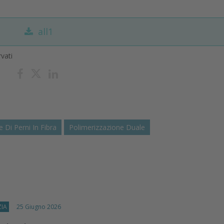
all1
rvati
Di Perni In Fibra
Polimerizzazione Duale
IA
25 Giugno 2026