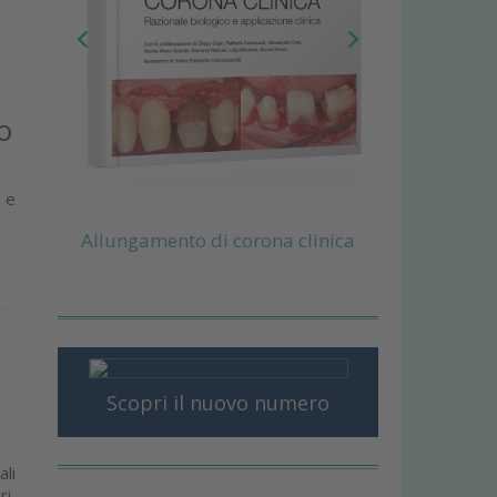
o
e e
Allungamento di corona clinica
Scopri il nuovo numero
ali
ri,