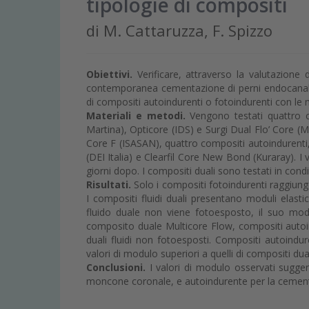
tipologie di compositi
di M. Cattaruzza, F. Spizzo
Obiettivi.
Verificare, attraverso la valutazione 
contemporanea cementazione di perni endocanalari 
di compositi autoindurenti o fotoindurenti con le 
Materiali e metodi.
Vengono testati quattro co
Martina), Opticore (IDS) e Surgi Dual Flo’ Core (M
Core F (ISASAN), quattro compositi autoindurenti
(DEI Italia) e Clearfil Core New Bond (Kuraray). I
giorni dopo. I compositi duali sono testati in con
Risultati.
Solo i compositi fotoindurenti raggiung
I compositi fluidi duali presentano moduli elast
fluido duale non viene fotoesposto, il suo mod
composito duale Multicore Flow, compositi autoind
duali fluidi non fotoesposti. Compositi autoindu
valori di modulo superiori a quelli di compositi dua
Conclusioni.
I valori di modulo osservati sugger
moncone coronale, e autoindurente per la cement