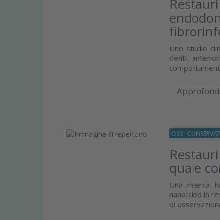
Restauri 
endodont
fibrorinf
Uno studio clin
denti anterio
comportamenti or
Approfond
O33
CONSERVAT
Restauri 
quale co
Una ricerca ha
nanofilled in r
di osservazione