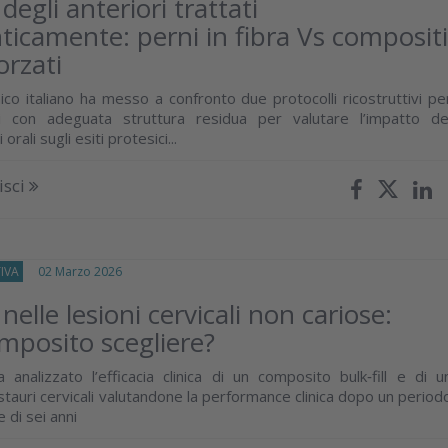
degli anteriori trattati
icamente: perni in fibra Vs composit
orzati
ico italiano ha messo a confronto due protocolli ricostruttivi pe
ri con adeguata struttura residua per valutare l’impatto de
ali sugli esiti protesici...
isci
IVA
02 Marzo 2026
nelle lesioni cervicali non cariose:
mposito scegliere?
 analizzato l’efficacia clinica di un composito bulk‑fill e di u
estauri cervicali valutandone la performance clinica dopo un period
 di sei anni