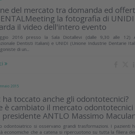
one del mercato tra domanda ed offert
NTALMeeting la fotografia di UNIDI
rda il video dell'intero evento
gio 2016 presso la Sala Diotallevi (dalle 9,30 alle 12) 
ionale Dentisti Italiani) e UNIDI (Unione Industrie Dentarie Ital
oniste di un...
ci
naio 2015
t ha toccato anche gli odontotecnici?
 è cambiato il mercato odontotecnici
il presidente ANTLO Massimo Macula
 odontoiatrico si osservano grandi trasformazioni. I pazienti 
tà economiche che a catena si ripercuotono su tutta la filiera de