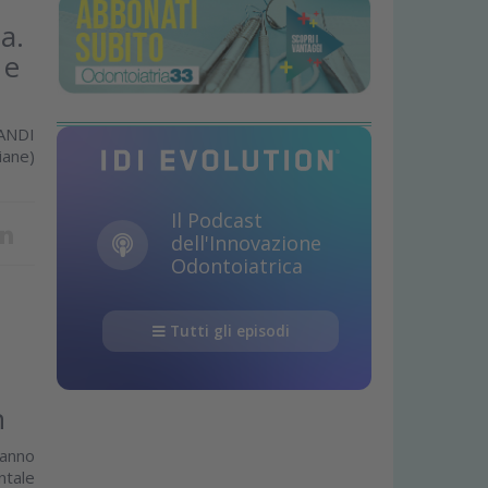
a.
 e
ANDI
iane)
Il Podcast
dell'Innovazione
Odontoiatrica
Tutti gli episodi
n
hanno
ntale