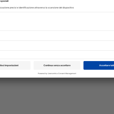
si economica, in cui si evidenziano, però, molti segni di vitalità.
tore Mauro Matteuzzi,...