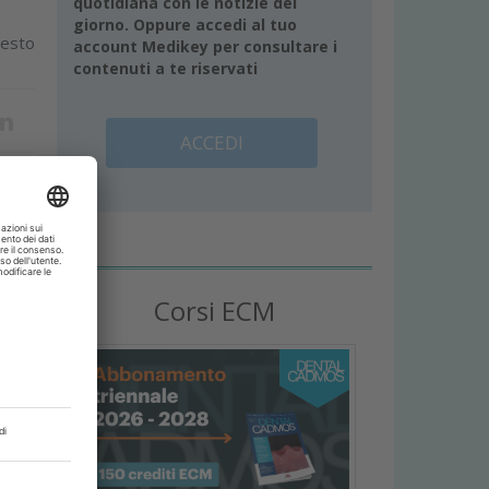
quotidiana con le notizie del
giorno. Oppure accedi al tuo
resto
account Medikey per consultare i
contenuti a te riservati
ACCEDI
ria e
Corsi ECM