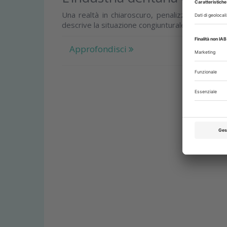
Una realtà in chiaroscuro, penalizzata dalla cri
descrive la situazione congiunturale del suo set
Approfondisci