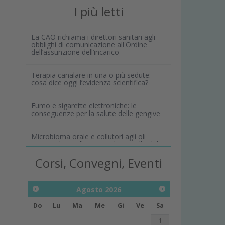
I più letti
La CAO richiama i direttori sanitari agli
obblighi di comunicazione all'Ordine
dell’assunzione dell’incarico
Terapia canalare in una o più sedute:
cosa dice oggi l’evidenza scientifica?
Fumo e sigarette elettroniche: le
conseguenze per la salute delle gengive
Microbioma orale e collutori agli oli
essenziali: un alleato per il controllo del
biofilm
Corsi, Convegni, Eventi
Agosto
2026
Do
Lu
Ma
Me
Gi
Ve
Sa
1