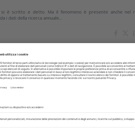
-to si è scritto e detto. Ma il fenomeno è presente anche nel 
i dati della ricerca annuale...
n’opportunità da esplorare
rico, ancora oggi è il deposito dentale il raccordo tra indust
to spesso lo è anche per le...
a il trend positivo nell’export