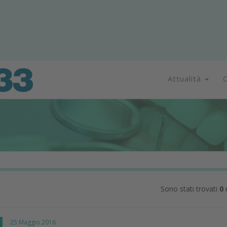
Attualità
C
Sono stati trovati
0
r
I
25 Maggio 2016