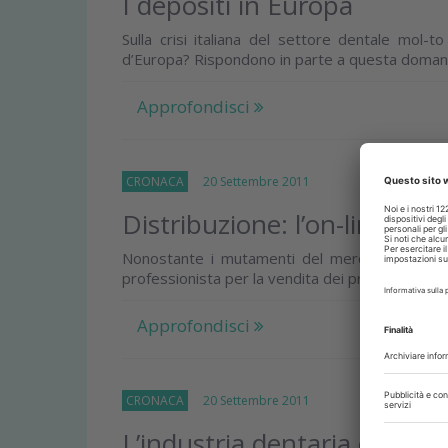
I depositi in Europa
Sulla crisi italiana del settore dentale mol
d’Europa? Rispondono in parte a questa domanda 
Approfondisci
CRONACA
20 Settembre 2011
Distribuzione: l’on-line è u
Nonostante i mutamenti del mercato odontoiat
professionista per la vendita dei prodotti. E mol
Approfondisci
CRONACA
20 Settembre 2011
L’industria dentaria conferm