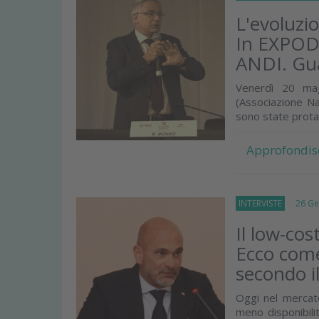
L'evoluzi
In EXPODE
ANDI. Gua
Venerdì 20 mag
(Associazione Naz
sono state protag
Approfondis
INTERVISTE
26 Gen
Il low-cos
Ecco come
secondo 
Oggi nel mercato
meno disponibili