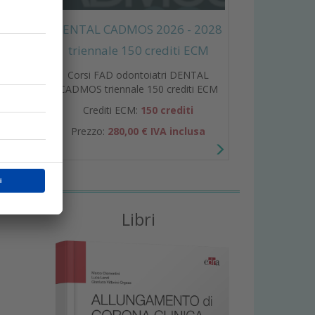
 Così
DENTAL CADMOS 2026 - 2028
triennale 150 crediti ECM
Corsi FAD odontoiatri DENTAL
CADMOS triennale 150 crediti ECM
Crediti ECM:
150 crediti
Prezzo:
280,00 € IVA inclusa
Libri