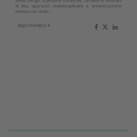
Smile Design, scansione intraorale, faccette in disilicato
di litio, approccio multidisciplinare e armonizzazione
estetica con acido...
Approfondisci