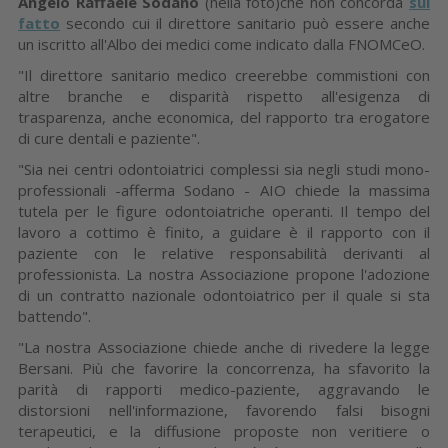
Angelo Raffaele Sodano
(nella foto)che non concorda
sul
fatto
secondo cui il direttore sanitario può essere anche
un iscritto all'Albo dei medici come indicato dalla FNOMCeO.
"Il direttore sanitario medico creerebbe commistioni con
altre branche e disparità rispetto all'esigenza di
trasparenza, anche economica, del rapporto tra erogatore
di cure dentali e paziente".
"Sia nei centri odontoiatrici complessi sia negli studi mono-
professionali -afferma Sodano - AIO chiede la massima
tutela per le figure odontoiatriche operanti. Il tempo del
lavoro a cottimo è finito, a guidare è il rapporto con il
paziente con le relative responsabilità derivanti al
professionista. La nostra Associazione propone l'adozione
di un contratto nazionale odontoiatrico per il quale si sta
battendo".
"La nostra Associazione chiede anche di rivedere la legge
Bersani. Più che favorire la concorrenza, ha sfavorito la
parità di rapporti medico-paziente, aggravando le
distorsioni nell'informazione, favorendo falsi bisogni
terapeutici, e la diffusione proposte non veritiere o