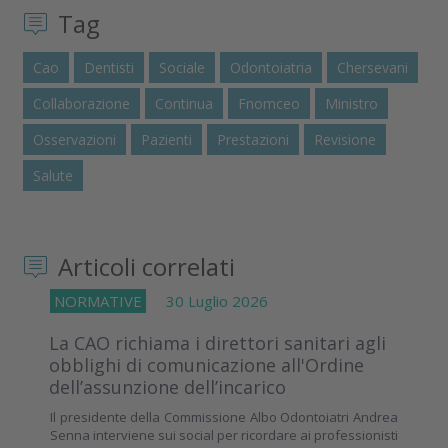
Tag
Cao
Dentisti
Sociale
Odontoiatria
Chersevani
Collaborazione
Continua
Fnomceo
Ministro
Osservazioni
Pazienti
Prestazioni
Revisione
Salute
Articoli correlati
NORMATIVE
30 Luglio 2026
La CAO richiama i direttori sanitari agli
obblighi di comunicazione all'Ordine
dell’assunzione dell’incarico
Il presidente della Commissione Albo Odontoiatri Andrea
Senna interviene sui social per ricordare ai professionisti