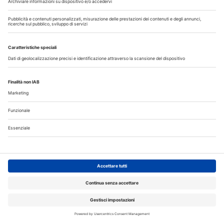
DENTAL CADMOS 2026 - 2028 triennale 150
crediti ECM
Corsi FAD odontoiatri DENTAL CADMOS triennale 150
crediti ECM
Crediti ECM:
150 crediti
Prezzo:
280,00 € IVA inclusa
Libri