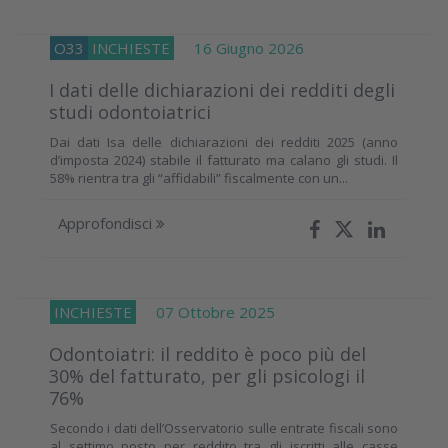
O33
INCHIESTE
16 Giugno 2026
I dati delle dichiarazioni dei redditi degli
studi odontoiatrici
Dai dati Isa delle dichiarazioni dei redditi 2025 (anno
d’imposta 2024) stabile il fatturato ma calano gli studi. Il
58% rientra tra gli “affidabili” fiscalmente con un...
Approfondisci
INCHIESTE
07 Ottobre 2025
Odontoiatri: il reddito è poco più del
30% del fatturato, per gli psicologi il
76%
Secondo i dati dell’Osservatorio sulle entrate fiscali sono
al settimo posto per reddito tra gli iscritti alle casse