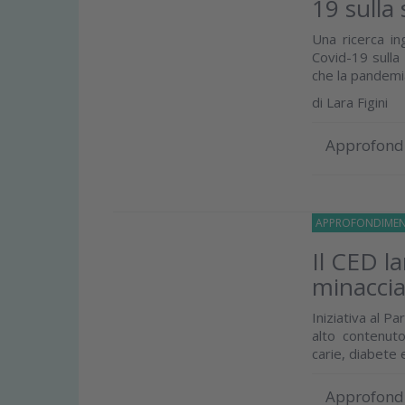
19 sulla
Una ricerca i
Covid-19 sulla 
che la pandemia
di
Lara Figini
Approfond
APPROFONDIMEN
Il CED la
minaccia
Iniziativa al P
alto contenut
carie, diabete 
Approfond