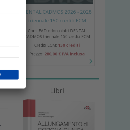
DENTAL CADMOS 2026 - 2028
triennale 150 crediti ECM
Corsi FAD odontoiatri DENTAL
CADMOS triennale 150 crediti ECM
Crediti ECM:
150 crediti
Prezzo:
280,00 € IVA inclusa
a
Libri
-