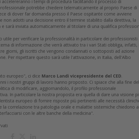
ccelereranno i tempi di procedura facilitando il processo di
a professionale potrebbe chiedere telematicamente al proprio Paese di
invece di dover far domanda presso il Paese ospitante come avviene
n adotti una decisione entro il termine stabilito dalla direttiva, la
 e sarà inviata automaticamente al titolare di una qualifica profession
le per verificare la professionalità in particolare dei professionisti 
tema di informazione che verrà attivato tra i vari Stati obbliga, infatti, 
o tre giorni, gli iscritti che vengono condannati o sottoposti ad azione
e. Per rispettare questo sarà utile l'attivazione, in Italia, dell'Albo
nto europeo", ci dice
Marco Landi
vicepresidente del CED
.
i i nostri gruppi di lavoro hanno proposto. Ci spiace che alla fine de
litica di modificare, aggiornandolo, il profilo professionale
tiva. In particolare la nostra proposta era quella di dare una visione p
ntista europeo di fornire risposte più pertinenti alle necessità clinich
e la correlazione tra patologia orale e malattie sistemiche chiedono a
facciarsi con le altre banche della medicina".
rvati