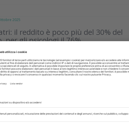
tobre 2025
tri: il reddito è poco più del 30% del
, per gli psicologi il 76%
 dell’Osservatorio sulle entrate fiscali sono al settimo posto pe
i iscritti alle casse professionali, ma sono tra quelli che devon
 per ottenere quel...
isci
03 Giugno 2025
 2023: sempre meno studi nuovi
oprofessionali sono meno di quelli attivi 5 anni fa, crescon
cietà. Ecco i dati diffusi dal MEF (2023, dichiarazione 2024)