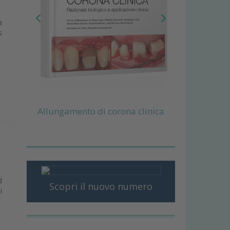
a
s
Allungamento di corona clinica
d
Scopri il nuovo numero
i