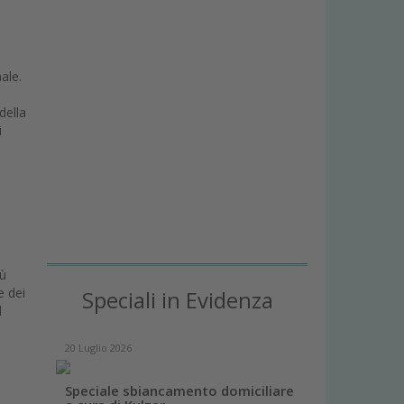
ale.
della
i
l
iù
e dei
Speciali in Evidenza
l
20 Luglio 2026
Speciale sbiancamento domiciliare