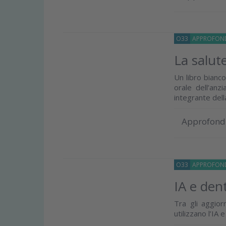
O33
APPROFOND
La salut
Un libro bianc
orale dell’anz
integrante della 
Approfond
O33
APPROFOND
IA e dent
Tra gli aggior
utilizzano l’IA 