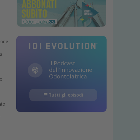
zione
a
Il Podcast
dell'Innovazione
Odontoiatrica
le
Tutti gli episodi
nto
e