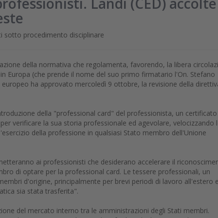
professionisti. Landi (CED) accolte
este
ti sotto procedimento disciplinare
vazione della normativa che regolamenta, favorendo, la libera circola
ti in Europa (che prende il nome del suo primo firmatario l'On. Stefano
 europeo ha approvato mercoledì 9 ottobre, la revisione della direttiv
troduzione della "professional card" del professionista, un certificato
 per verificare la sua storia professionale ed agevolare, velocizzando 
l'esercizio della professione in qualsiasi Stato membro dell'Unione
tteranno ai professionisti che desiderano accelerare il riconoscime
mbro di optare per la professional card. Le tessere professionali, un
 membri d'origine, principalmente per brevi periodi di lavoro all'estero 
ica sia stata trasferita".
zione del mercato interno tra le amministrazioni degli Stati membri.