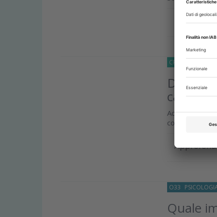
Approfond
CRONACA
17 Fe
Dentisti
casi di 
Accordo tra AND
cogliere i segna
Approfond
O33
PSICOLOGI
Quale im