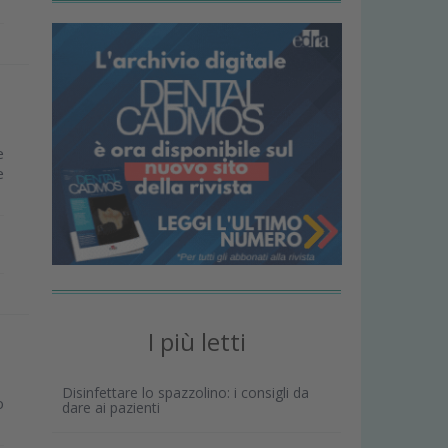
e
e
I più letti
Disinfettare lo spazzolino: i consigli da
o
dare ai pazienti