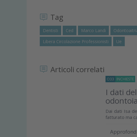
Tag
Dentisti
Ced
Marco Landi
Odontoaitri
Libera Circolazione Professionisti
Ue
Articoli correlati
O33
INCHIESTE
I dati de
odontoia
Dai dati Isa de
fatturato ma cal
Approfond