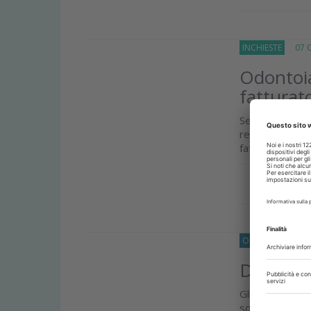
INCHIESTE
07 Ot
Odontoia
fatturato
Secondo i dati
reddito tra gl
fatturare di più
Approfond
O33
INCHIESTE
Dati ISA
Gli studi mon
solamente le so