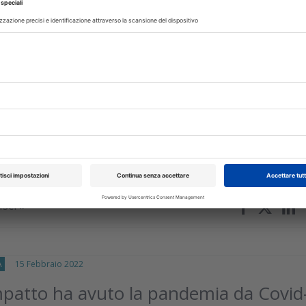
isci
bbraio 2025
 chiamati a riconoscere e denunciare i
violenza su donne e minori
I e Ministero delle pari opportunità per formare gli odontoiatri 
li e aiutare le vittime
isci
A
15 Febbraio 2022
patto ha avuto la pandemia da Covid