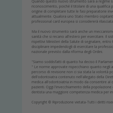
Quando questo nuovo strumento sarà a regime si a
riconoscimento, poiché il titolare di una qualific
origine di completare tutte le fasi preparatorie 
attualmente. Qualora uno Stato membro ospitante no
professional card europea si considererà rilasciata
Ma il nuovo strumento sarà anche un meccanismo uti
sanità che si recano all'estero per esercitare. Il sis
rispettivi Ministeri della Salute di segnalare, entr
disciplinare impedendogli di esercitare la profession
nazionale previsto dalla riforma degli Ordini.
"Siamo soddisfatti di quanto ha deciso il Parlame
" Le norme approvate rispecchiano quanto negli ann
percorso di revisione non ci sia stata la volontà po
dell'odontoiatra contenuto nell'allegato della Diret
medica all'odontoiatria in modo da consentire al de
pazienti. Oggi l'invecchiamento della popolazione 
dentista una maggiore competenza medica per inter
Copyright © Riproduzione vietata-Tutti i diritti rise