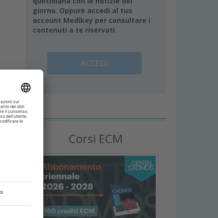
quotidiana con le notizie del
giorno. Oppure accedi al tuo
account Medikey per consultare i
contenuti a te riservati
ACCEDI
r
o
Corsi ECM
o