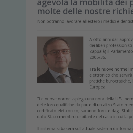
agevola la mobilità dei 
molte delle nostre richi
Non potranno lavorare all'estero i medici e dentis
A otto anni dall'appro
dei liberi professionis
Zappalà) il Parlamento
2005/36.
Tra le nuove norme l'in
elettronico che servirà
pratiche burocratiche, 
Europea.
"Le nuove norme -spiega una nota della UE- perme
delle loro qualifiche da parte di un altro Stato me
certificato elettronico, saranno fornite dagli Stati
dallo Stato membro ospitante nel caso in cui la prat
Il sistema si baserà sull'attuale sistema d'informa