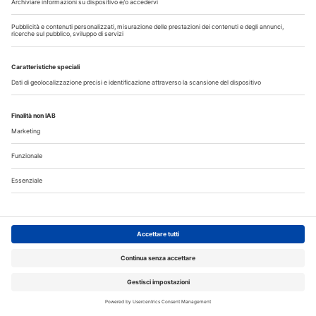
Disinfettare lo spazzolino: i consigli da
dare ai pazienti
Uno studio clinico pilota ha confrontato tre diverse soluzioni
di uso comune per valutare la loro capacità di ridurre la
contaminazione batterica delle setole dopo l'utilizzo
quotidiano dello...
Approfondisci
AZIENDE
29 Luglio 2026
L’ imaging 3D nella pratica clinica
L’esperienza del prof. Marco Martignoni con le soluzioni di
imaging Dürr Dental: semplifica la selezione del protocollo e
l’esecuzione dell’esame, riducendo la complessità...
Approfondisci