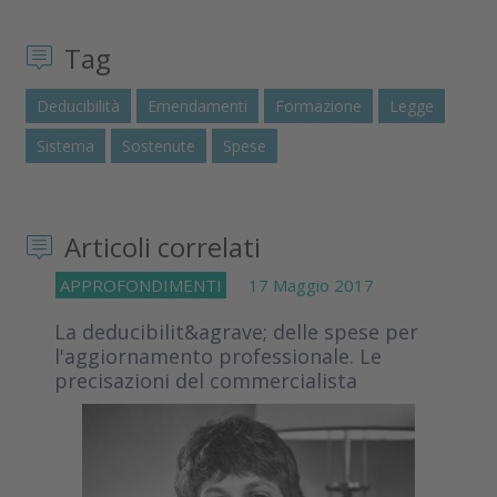
Tag
Deducibilità
Emendamenti
Formazione
Legge
Sistema
Sostenute
Spese
Articoli correlati
APPROFONDIMENTI
17 Maggio 2017
La deducibilit&agrave; delle spese per
l'aggiornamento professionale. Le
precisazioni del commercialista