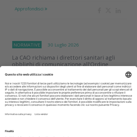
Approfondisci
NORMATIVE
30 Luglio 2026
La CAO richiama i direttori sanitari agli
obblighi di comunicazione all'Ordine
dell’assunzione dell’incarico
Il presidente della Commissione Albo Odontoiatri Andrea
Senna interviene sui social per ricordare ai professionisti un
adempimento spesso trascurato ma previsto dalla
normativa e...
Approfondisci
APPROFONDIMENTI
29 Luglio 2026