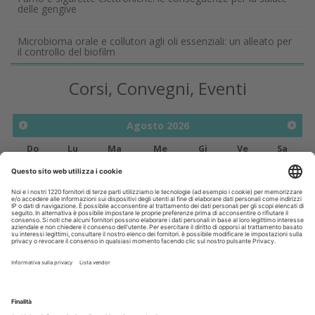
delle gengive
Microbioma orale e collutori agli oli essenziali: un alleato per
il controllo del biofilm
Corsi, Convegni, Eventi
Agosto
2026
Do
Lu
Ma
Me
Gi
Ve
Sa
1
2
3
4
5
6
7
8
9
10
11
12
13
14
15
16
17
18
19
20
21
22
23
24
25
26
27
28
29
30
31