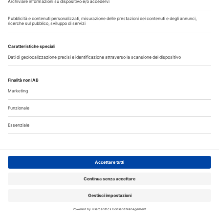
Annunci
CERCO
OFFRO
31 Luglio 2026
Cercasi ASO per studio sito a Mozzate
30 Luglio 2026
Cercasi assistente alla poltrona in Cusago
30 Luglio 2026
Pistoia - studio cerca segretaria
Altro...
Guarda i nostri video