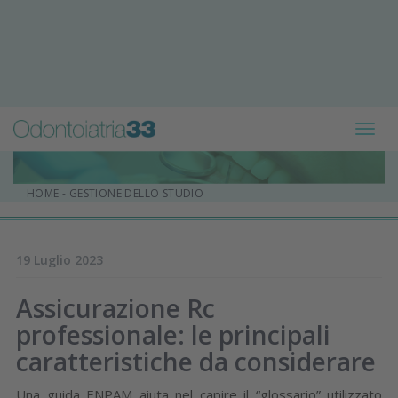
Toggl
navig
HOME
-
GESTIONE DELLO STUDIO
19 Luglio 2023
Assicurazione Rc
professionale: le principali
caratteristiche da considerare
Una guida ENPAM aiuta nel capire il “glossario” utilizzato