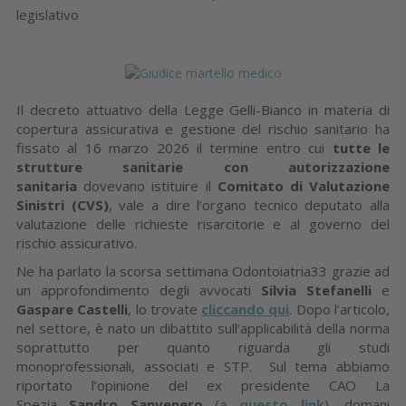
legislativo
Il decreto attuativo della Legge Gelli-Bianco in materia di
copertura assicurativa e gestione del rischio sanitario ha
fissato al 16 marzo 2026 il termine entro cui
tutte le
strutture sanitarie con autorizzazione
sanitaria
dovevano istituire il
Comitato di Valutazione
Sinistri (CVS)
, vale a dire l’organo tecnico deputato alla
valutazione delle richieste risarcitorie e al governo del
rischio assicurativo.
Ne ha parlato la scorsa settimana Odontoiatria33 grazie ad
un approfondimento degli avvocati
Silvia Stefanelli
e
Gaspare Castelli
, lo trovate
cliccando qui
. Dopo l’articolo,
nel settore, è nato un dibattito sull’applicabilità della norma
soprattutto per quanto riguarda gli studi
monoprofessionali, associati e STP. Sul tema abbiamo
riportato l’opinione del ex presidente CAO La
Spezia
Sandro Sanvenero
(
a questo link
), domani