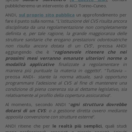
pubblicheremo un intervento di AIO Torino-Cuneo.
ANDI,
sul proprio sito pubblica
un approfondimento per
fare il punto sulla norma. “
L’istituzione del CVS risulta ancora
disciplinata da una regolamentazione non completamente
definita e, per tale ragione, la grande maggioranza delle
strutture sanitarie che erogano prestazioni odontoiatriche
non risulta ancora dotata di un CVS
”, precisa ANDI
aggiungendo che è “
ragionevole ritenere che nei
prossimi mesi verranno emanate ulteriori norme o
modalità applicative
finalizzate a regolamentare in
maniera più puntuale la materia in oggetto
”. “
Tuttavia
–
precisa ANDI-
stante la norma attuale, sarà opportuno
programmare l’adesione al CVS al fine di mantenere una
condizione di piena coerenza sia al dettame legislativo, sia
relativamente al profilo della copertura assicurativa
”.
Al momento, secondo ANDI “
ogni struttura dovrebbe
dotarsi di un CVS
: o a gestione diretta ovvero mediante
apposita convenzione con strutture esterne
”.
ANDI ritiene che per
le realtà più semplici
, quali studi
mono professionali, associati o piccole società, “
risulti