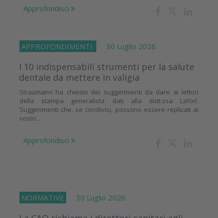
Approfondisci
APPROFONDIMENTI
30 Luglio 2026
I 10 indispensabili strumenti per la salute
dentale da mettere in valigia
Straumann ha chiesto dei suggerimenti da dare ai lettori
della stampa generalista dati alla dott.ssa Laforì.
Suggerimenti che, se condivisi, possono essere replicati ai
vostri...
Approfondisci
NORMATIVE
30 Luglio 2026
La CAO richiama i direttori sanitari agli