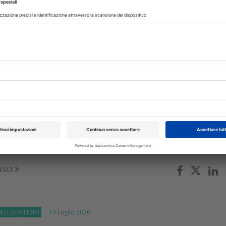
 del dott. Savini sugli obblighi che lo studio odontoiatrico dev
tutelare il paziente e seguire le regole
isci
E
14 Luglio 2026
azione odontoiatrica e lavoro
ato: la Cassazione traccia il confine
omanda di un giovane dentista che voleva far riconoscere com
rapporto professionale svolto in uno studio dentistico
isci
DELLO-STUDIO
13 Luglio 2026