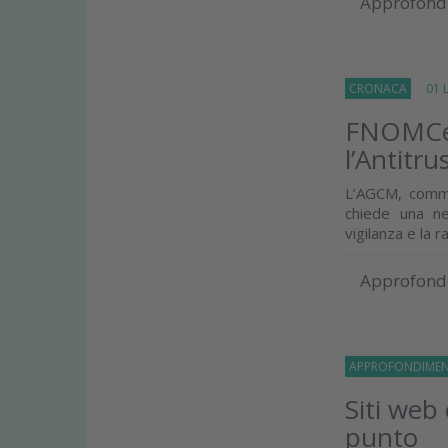
Approfond
CRONACA
01 Lu
FNOMCeO
l’Antitru
L’AGCM, commen
chiede una net
vigilanza e la 
Approfond
APPROFONDIMEN
Siti web
punto