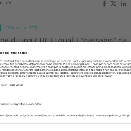
isci
E
20 Novembre 2025
one di una CBCT: quali i “passaggi” da
proprio Esperto di Radioprotezione è il primo passaggi
co gli altri che l’odontoiatra deve conoscere
isci
Ottobre 2025
tezione nello studio odontoiatrico,
amo un po’ di chiarezza