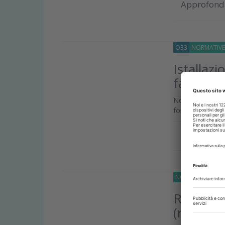
Approfond
O33
NORMATIV
Istallazi
fare
Nominare il 
fondamenta. Ec
Approfond
NORMATIVE
15 
Radiopro
(ri)facci