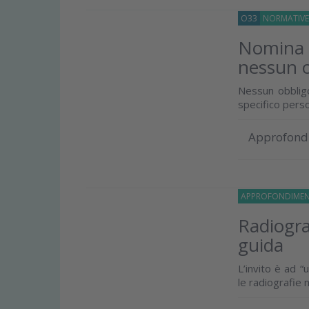
O33
NORMATIV
Nomina d
nessun o
Nessun obbligo
specifico pers
Approfond
APPROFONDIMEN
Radiograf
guida
L’invito è ad 
le radiografie 