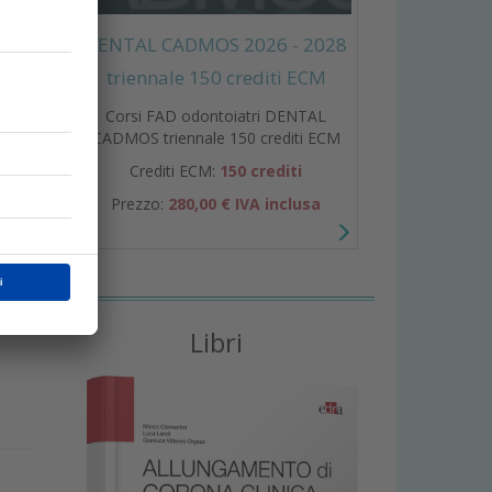
e
DENTAL CADMOS 2026 - 2028
triennale 150 crediti ECM
Corsi FAD odontoiatri DENTAL
CADMOS triennale 150 crediti ECM
Crediti ECM:
150 crediti
Prezzo:
280,00 € IVA inclusa
e
Libri