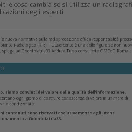
piti e cosa cambia se si utilizza un radiograf
icazioni degli esperti
rsi, la nuova normativa sulla radioprotezione affida responsabilità precis
mpianto Radiologico (RIR). “L'Esercente è una delle figure se non nuo
a”, spiega ad Odontoiatria33 Andrea Tuzio consulente OMCeO Roma e
TI
to,
siamo convinti del valore della qualità dell’informazione
,
e cercano ogni giorno di costruire conoscenza di valore in un mare di
ive e condizionate.
uni contenuti sono riservati esclusivamente agli utenti
abbonamento a Odontoiatria33.