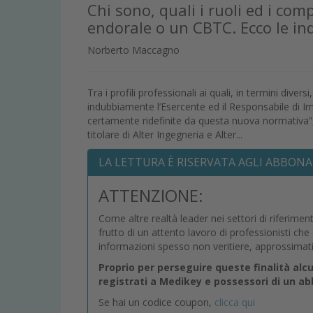
Chi sono, quali i ruoli ed i com
endorale o un CBTC. Ecco le ind
Norberto Maccagno
Tra i profili professionali ai quali, in termini dive
indubbiamente l’Esercente ed il Responsabile di I
certamente ridefinite da questa nuova normativ
titolare di Alter Ingegneria e Alter...
LA LETTURA È RISERVATA AGLI ABBONA
ATTENZIONE:
Come altre realtà leader nei settori di riferimen
frutto di un attento lavoro di professionisti ch
informazioni spesso non veritiere, approssimat
Proprio per perseguire queste finalità alc
registrati a Medikey e possessori di un 
Se hai un codice coupon,
clicca qui