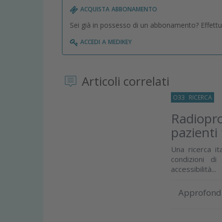
acquista abbonamento
Sei già in possesso di un abbonamento? Effettua 
accedi a medikey
Articoli correlati
O33
RICERCA
18
Radiopro
pazienti 
Una ricerca it
condizioni di
accessibilità...
Approfond