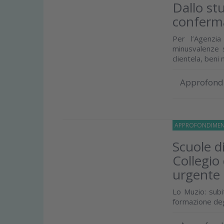
Dallo stu
conferma
Per l’Agenzi
minusvalenze s
clientela, beni m
Approfond
APPROFONDIMEN
Scuole di
Collegio
urgente
Lo Muzio: subit
formazione degl