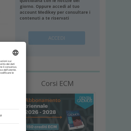
quotidiana con le notizie del
giorno. Oppure accedi al tuo
account Medikey per consultare i
contenuti a te riservati
ACCEDI
o
Corsi ECM