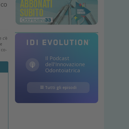
ico
e c’è
ve
 co-
Il Podcast
dell'Innovazione
Odontoiatrica
Tutti gli episodi