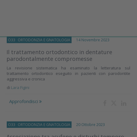
O33
ORTODONZIA E GNATOLOGIA
14 Novembre 2023
Il trattamento ortodontico in dentature
parodontalmente compromesse
La revisione sistematica ha esaminato la letteratura sul
trattamento ortodontico eseguito in pazienti con parodontite
aggressiva e cronica
di
Lara Figini
Approfondisci
O33
ORTODONZIA E GNATOLOGIA
20 Ottobre 2023
Associazione tra acufene e disturbi temporo-