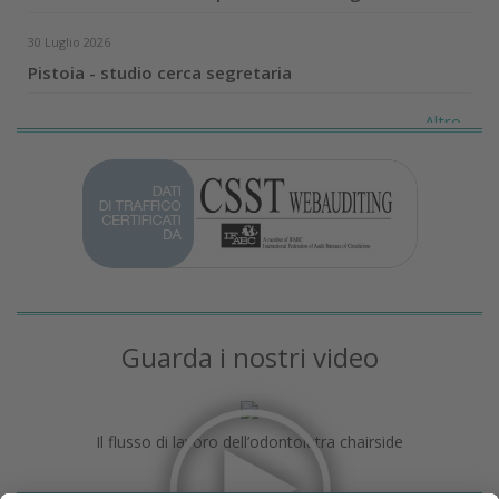
30 Luglio 2026
Pistoia - studio cerca segretaria
Altro...
Guarda i nostri video
Il flusso di lavoro dell’odontoiatra chairside