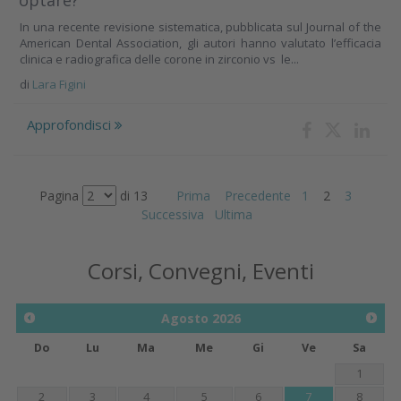
optare?
In una recente revisione sistematica, pubblicata sul Journal of the
American Dental Association, gli autori hanno valutato l’efficacia
clinica e radiografica delle corone in zirconio vs le...
di
Lara Figini
Approfondisci
Pagina
di 13
Prima
Precedente
1
2
3
Successiva
Ultima
Corsi, Convegni, Eventi
Agosto
2026
Do
Lu
Ma
Me
Gi
Ve
Sa
1
2
3
4
5
6
7
8