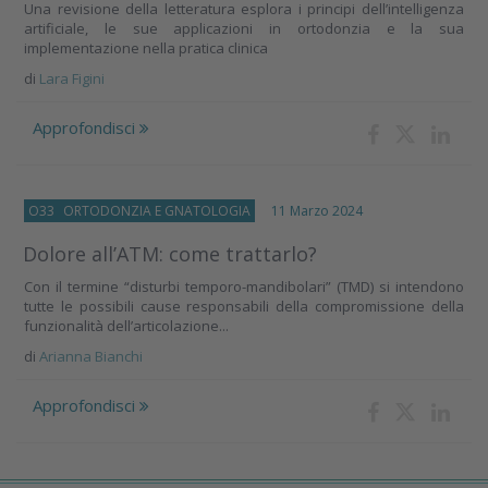
Una revisione della letteratura esplora i principi dell’intelligenza
artificiale, le sue applicazioni in ortodonzia e la sua
implementazione nella pratica clinica
di
Lara Figini
Approfondisci
O33
ORTODONZIA E GNATOLOGIA
11 Marzo 2024
Dolore all’ATM: come trattarlo?
Con il termine “disturbi temporo-mandibolari” (TMD) si intendono
tutte le possibili cause responsabili della compromissione della
funzionalità dell’articolazione...
di
Arianna Bianchi
Approfondisci