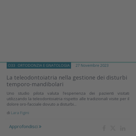
O33
ORTODONZIA E GNATOLOGIA
27 Novembre 2023
La teleodontoiatria nella gestione dei disturbi
temporo-mandibolari
Uno studio pilota valuta l’esperienza dei pazienti visitati
utilizzando la teleodontoiatria rispetto alle tradizionali visite per il
dolore oro-facciale dovuto a disturbi...
di
Lara Figini
Approfondisci