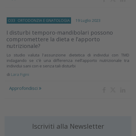
O33
ORTODONZIA E GNATOLOGIA
19 Luglio 2023
I disturbi temporo-mandibolari possono
compromettere la dieta e l’apporto
nutrizionale?
Lo studio valuta l'assunzione dietetica di individui con TMD
indagando se c'è una differenza nell’apporto nutrizionale tra
individui sani con e senza tali disturbi
di
Lara Figini
Approfondisci
Iscriviti alla Newsletter