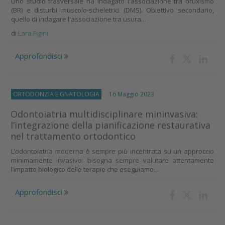
Uno studio trasversale ha indagato l'associazione tra bruxismo
(BR) e disturbi muscolo-scheletrici (DMS). Obiettivo secondario,
quello di indagare l'associazione tra usura...
di
Lara Figini
Approfondisci
ORTODONZIA E GNATOLOGIA
16 Maggio 2023
Odontoiatria multidisciplinare mininvasiva:
l’integrazione della pianificazione restaurativa
nel trattamento ortodontico
L’odontoiatria moderna è sempre più incentrata su un approccio
minimamente invasivo: bisogna sempre valutare attentamente
l’impatto biologico delle terapie che eseguiamo...
Approfondisci