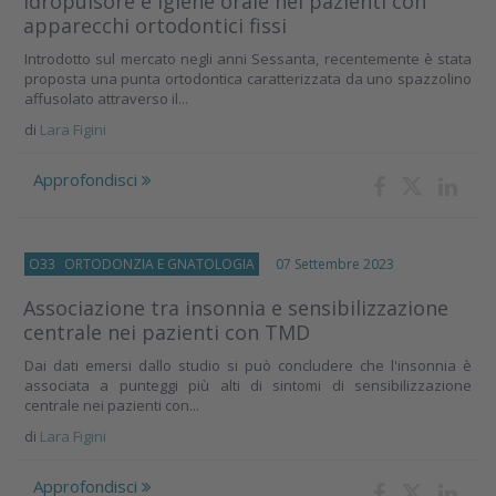
Idropulsore e igiene orale nei pazienti con
apparecchi ortodontici fissi
Introdotto sul mercato negli anni Sessanta, recentemente è stata
proposta una punta ortodontica caratterizzata da uno spazzolino
affusolato attraverso il...
di
Lara Figini
Approfondisci
O33
ORTODONZIA E GNATOLOGIA
07 Settembre 2023
Associazione tra insonnia e sensibilizzazione
centrale nei pazienti con TMD
Dai dati emersi dallo studio si può concludere che l'insonnia è
associata a punteggi più alti di sintomi di sensibilizzazione
centrale nei pazienti con...
di
Lara Figini
Approfondisci