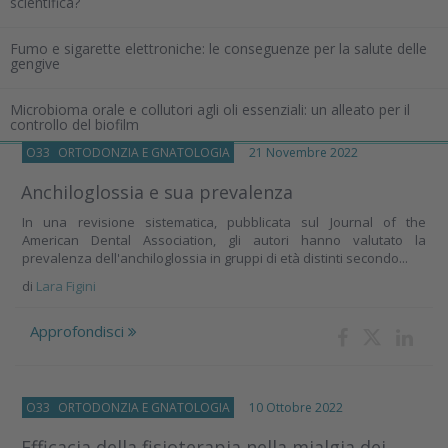
scientifica?
Fumo e sigarette elettroniche: le conseguenze per la salute delle
gengive
Microbioma orale e collutori agli oli essenziali: un alleato per il
controllo del biofilm
O33
ORTODONZIA E GNATOLOGIA
21 Novembre 2022
Anchiloglossia e sua prevalenza
In una revisione sistematica, pubblicata sul Journal of the
American Dental Association, gli autori hanno valutato la
prevalenza dell'anchiloglossia in gruppi di età distinti secondo...
di
Lara Figini
Approfondisci
O33
ORTODONZIA E GNATOLOGIA
10 Ottobre 2022
Efficacia della fisioterapia nella mialgia dei