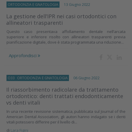
ORTODONZIA E GNATOLOGIA
13 Giugno 2022
La gestione dell’IPR nei casi ortodontici con
allineatori trasparenti
Questo caso presentava affollamento dentale nell’arcata
superiore e inferiore risolto con allineatori trasparenti previa
pianificazione digitale, dove è stata programmata una riduzione...
Approfondisci
O33
ORTODONZIA E GNATOLOGIA
06 Giugno 2022
Il riassorbimento radicolare da trattamento
ortodontico: denti trattati endodonticamente
vs denti vitali
In una recente revisione sistematica, pubblicata sul Journal of the
American Dental Association, gli autori hanno indagato se i denti
vitali potessero differire per il livello di...
di
Lara Figini