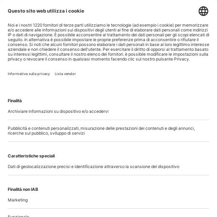
Odontoiatria33