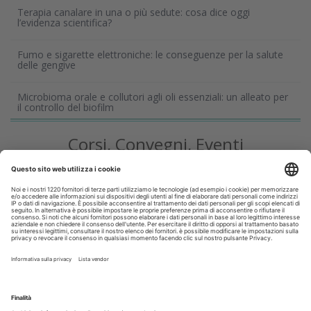
Terapia canalare in una o più sedute: cosa dice oggi
l’evidenza scientifica?
Fumo e sigarette elettroniche: le conseguenze per la salute
delle gengive
Microbioma orale e collutori agli oli essenziali: un alleato per
il controllo del biofilm
Corsi, Convegni, Eventi
Agosto
2026
Do
Lu
Ma
Me
Gi
Ve
Sa
1
2
3
4
5
6
7
8
9
10
11
12
13
14
15
16
17
18
19
20
21
22
23
24
25
26
27
28
29