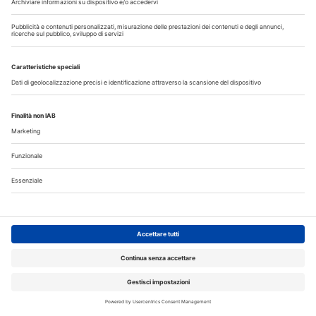
30
31
Annunci
CERCO
OFFRO
31 Luglio 2026
Cercasi ASO per studio sito a Mozzate
30 Luglio 2026
Cercasi assistente alla poltrona in Cusago
30 Luglio 2026
Pistoia - studio cerca segretaria