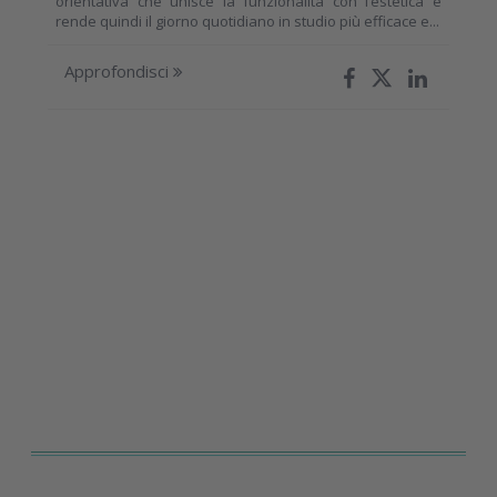
orientativa che unisce la funzionalità con l’estetica e
rende quindi il giorno quotidiano in studio più efficace e...
Approfondisci