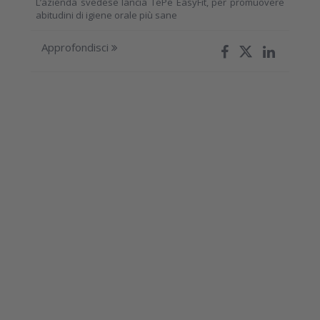
L’azienda svedese lancia TePe EasyFit, per promuovere
abitudini di igiene orale più sane
Approfondisci