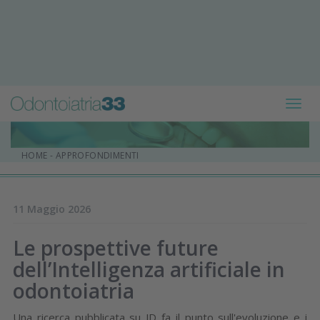
Toggl
navig
HOME
-
APPROFONDIMENTI
11 Maggio 2026
Le prospettive future
dell’Intelligenza artificiale in
odontoiatria
Una ricerca pubblicata su JD fa il punto sull'evoluzione e i