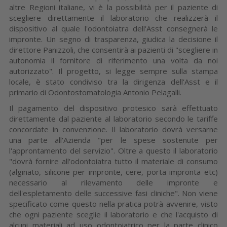
altre Regioni italiane, vi è la possibilità per il paziente di
scegliere direttamente il laboratorio che realizzerà il
dispositivo al quale l'odontoiatra dell'Asst consegnerà le
impronte. Un segno di trasparenza, giudica la decisione il
direttore Panizzoli, che consentirà ai pazienti di "scegliere in
autonomia il fornitore di riferimento una volta da noi
autorizzato". Il progetto, si legge sempre sulla stampa
locale, è stato condiviso tra la dirigenza dell'Asst e il
primario di Odontostomatologia Antonio Pelagalli.
Il pagamento del dispositivo protesico sarà effettuato
direttamente dal paziente al laboratorio secondo le tariffe
concordate in convenzione. Il laboratorio dovrà versarne
una parte all'Azienda "per le spese sostenute per
l'approntamento del servizio". Oltre a questo il laboratorio
"dovrà fornire all'odontoiatra tutto il materiale di consumo
(alginato, silicone per impronte, cere, porta impronta etc)
necessario al rilevamento delle impronte e
dell'espletamento delle successive fasi cliniche". Non viene
specificato come questo nella pratica potrà avvenire, visto
che ogni paziente sceglie il laboratorio e che l'acquisto di
alcuni materiali ad uso odontoiatrico per la parte clinico