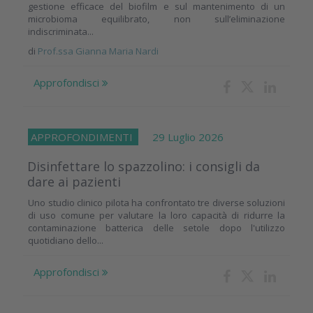
gestione efficace del biofilm e sul mantenimento di un
microbioma equilibrato, non sull’eliminazione
indiscriminata...
di
Prof.ssa Gianna Maria Nardi
Approfondisci
APPROFONDIMENTI
29 Luglio 2026
Disinfettare lo spazzolino: i consigli da
dare ai pazienti
Uno studio clinico pilota ha confrontato tre diverse soluzioni
di uso comune per valutare la loro capacità di ridurre la
contaminazione batterica delle setole dopo l'utilizzo
quotidiano dello...
Approfondisci