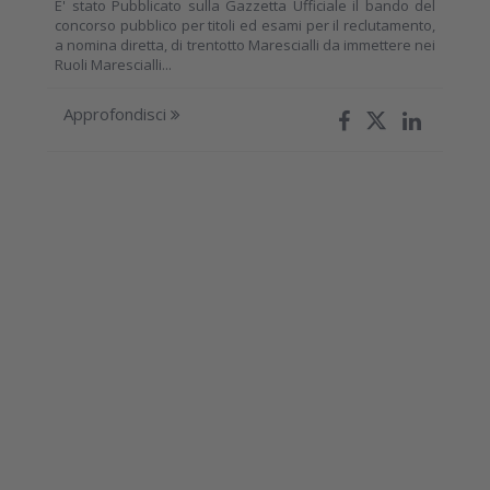
E' stato Pubblicato sulla Gazzetta Ufficiale il bando del
concorso pubblico per titoli ed esami per il reclutamento,
a nomina diretta, di trentotto Marescialli da immettere nei
Ruoli Marescialli...
Approfondisci