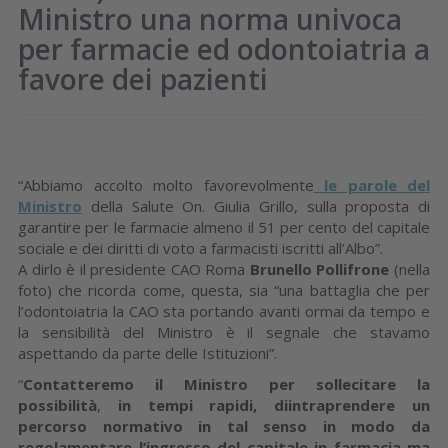
Ministro una norma univoca
per farmacie ed odontoiatria a
favore dei pazienti
“Abbiamo accolto molto favorevolmente
le parole del
Ministro
della Salute On. Giulia Grillo, sulla proposta di
garantire per le farmacie almeno il 51 per cento del capitale
sociale e dei diritti di voto a farmacisti iscritti all’Albo”.
A dirlo è il presidente CAO Roma
Brunello Pollifrone
(nella
foto) che ricorda come, questa, sia “una battaglia che per
l’odontoiatria la CAO sta portando avanti ormai da tempo e
la sensibilità del Ministro è il segnale che stavamo
aspettando da parte delle Istituzioni”.
“
Contatteremo il Ministro per sollecitare la
possibilità
,
in tempi rapidi, di
intraprendere un
percorso normativo in tal senso in modo da
regolamentare l’ingresso del capitale in farmacia ma