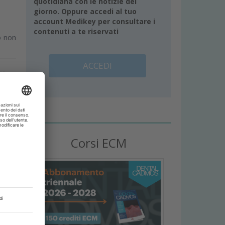
quotidiana con le notizie del
giorno. Oppure accedi al tuo
account Medikey per consultare i
contenuti a te riservati
o non
ACCEDI
Corsi ECM
nisti
mento