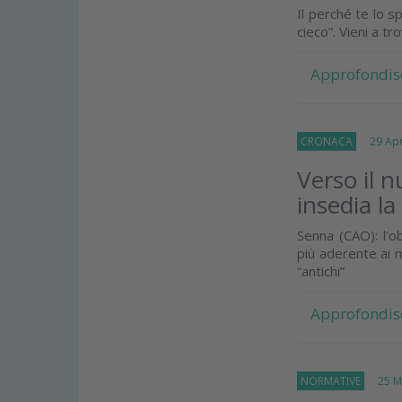
Il perché te lo s
cieco”. Vieni a t
Approfondis
CRONACA
29 Apri
Verso il 
insedia l
Senna (CAO): l’o
più aderente ai 
“antichi”
Approfondis
NORMATIVE
25 Ma