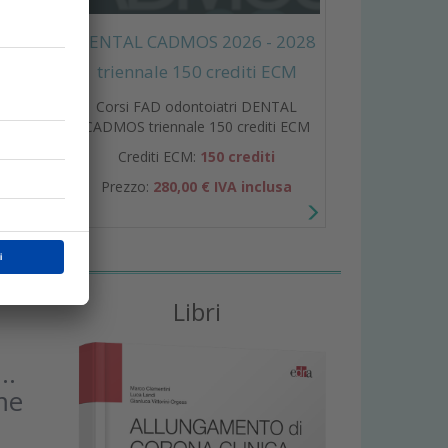
DENTAL CADMOS 2026 - 2028
triennale 150 crediti ECM
za
Corsi FAD odontoiatri DENTAL
CADMOS triennale 150 crediti ECM
Crediti ECM:
150 crediti
 L’IA
Prezzo:
280,00 € IVA inclusa
ico e
Libri
e…
me