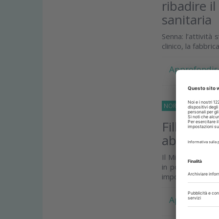
ribadire i
sanitaria
Senna: l’attivit
clinico, la fabbri
Approfondis
NORMATIVE
20 Ma
Filler inie
abilitati
Il Ministero dell
in possesso dell
importante
Approfondis