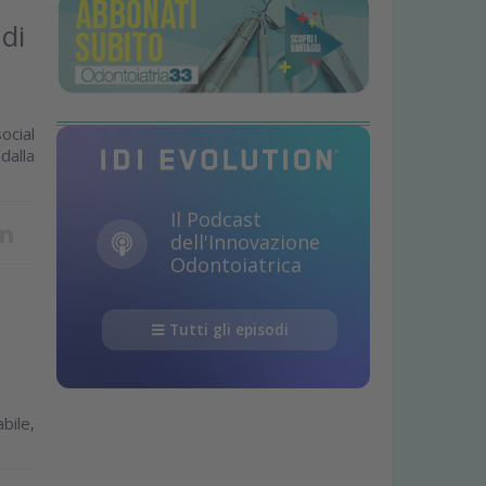
 di
ocial
dalla
Il Podcast
dell'Innovazione
Odontoiatrica
Tutti gli episodi
bile,