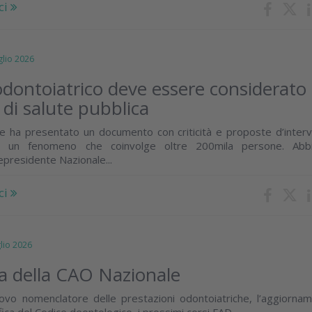
ci
lio 2026
dontoiatrico deve essere considerato
di salute pubblica
e ha presentato un documento con criticità e proposte d’inter
e un fenomeno che coinvolge oltre 200mila persone. Abb
cepresidente Nazionale...
ci
io 2026
 della CAO Nazionale
ovo nomenclatore delle prestazioni odontoiatriche, l’aggiorna
ifica del Codice deontologico, i prossimi corsi FAD