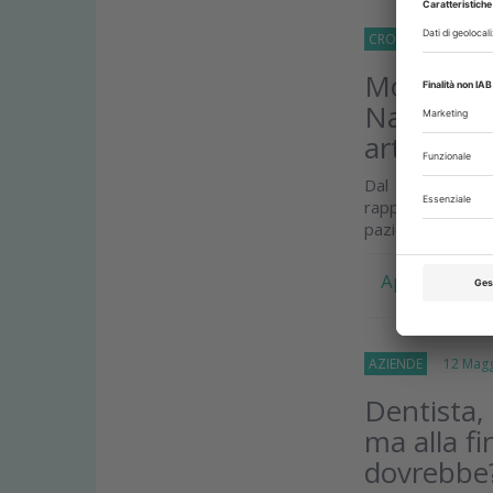
CRONACA
15 Mag
Momento 
Nazionale 
artificiale
Dal Congresso C
rappresenta uno
paziente
Approfondis
AZIENDE
12 Magg
Dentista,
ma alla f
dovrebbe