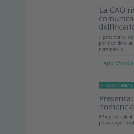
La CAO ric
comunicaz
dell’incari
Il presidente de
per ricordare ai
normativa e...
Approfondis
APPROFONDIMENT
Presentat
nomenclat
674 prestazioni 
pensato per profes