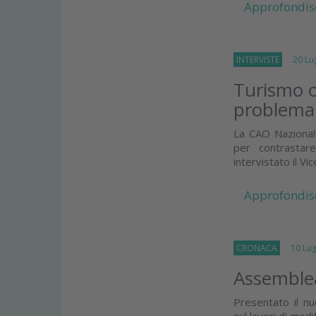
Approfondis
INTERVISTE
20 Lug
Turismo o
problema 
La CAO Nazional
per contrastar
intervistato il Vi
Approfondis
CRONACA
10 Lugl
Assemblea
Presentato il nu
sul lavori di mod