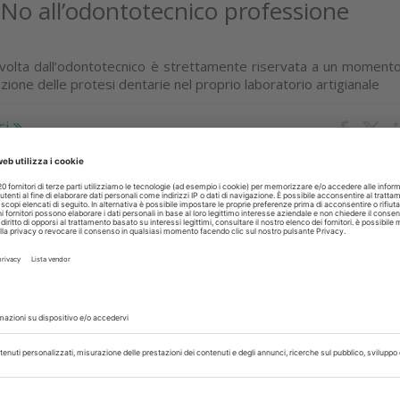
l No all’odontotecnico professione
à svolta dall’odontotecnico è strettamente riservata a un moment
cazione delle protesi dentarie nel proprio laboratorio artigianale
ci
ggio 2026
ttabili: la vendita solo a professionisti
a Salute chiarisce che la vendita può essere fatta solo ai professio
e necessarie competenze professionali. Senna (CAO): un chiari
ci