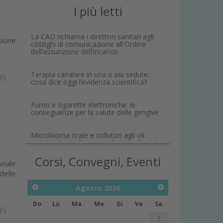
I più letti
La CAO richiama i direttori sanitari agli
sione
obblighi di comunicazione all'Ordine
dell’assunzione dell’incarico
Terapia canalare in una o più sedute:
cosa dice oggi l’evidenza scientifica?
Fumo e sigarette elettroniche: le
conseguenze per la salute delle gengive
Microbioma orale e collutori agli oli
essenziali: un alleato per il controllo del
biofilm
Corsi, Convegni, Eventi
nale
delle
Agosto
2026
Do
Lu
Ma
Me
Gi
Ve
Sa
1