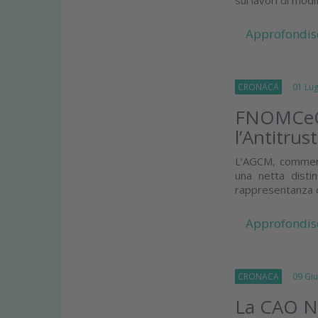
Approfondis
CRONACA
01 Lugl
FNOMCeO e
l’Antitrust
L’AGCM, commenta
una netta distin
rappresentanza de
Approfondis
CRONACA
09 Giu
La CAO Na