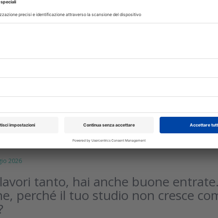
gio 2026
di approfondimento della CAO
all’Expodental Meeting sull’intelligen
AO all’Expodental Meeting il messaggio per la professione:
 strumento potente, ma la cura è fatta di relazione tra med
ci
io 2026
 lavori tanto, hai anche buone entrat
ine, perché il tuo studio non cresce co
?