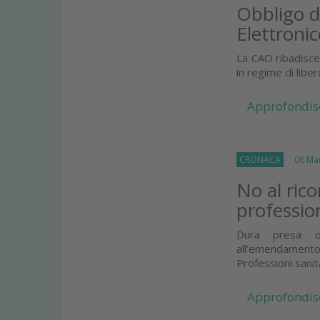
Obbligo d
Elettroni
La CAO ribadisce 
in regime di libe
Approfondis
CRONACA
06 Mar
No al ric
professio
Dura presa di
all’emendamento
Professioni sanit
Approfondis