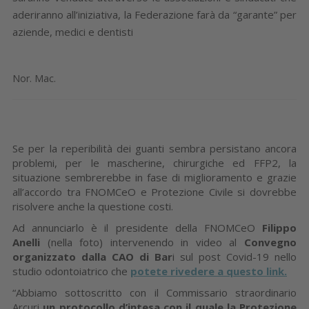
aderiranno all’iniziativa, la Federazione farà da “garante” per
aziende, medici e dentisti
Nor. Mac.
Se per la reperibilità dei guanti sembra persistano ancora
problemi, per le mascherine, chirurgiche ed FFP2, la
situazione sembrerebbe in fase di miglioramento e grazie
all’accordo tra FNOMCeO e Protezione Civile si dovrebbe
risolvere anche la questione costi.
Ad annunciarlo è il presidente della FNOMCeO
Filippo
Anelli
(nella foto) intervenendo in video al
Convegno
organizzato dalla CAO di Bar
i sul post Covid-19 nello
studio odontoiatrico che
potete rivedere a questo link.
“Abbiamo sottoscritto con il Commissario straordinario
Arcuri
un protocollo d’intesa con il quale la Protezione