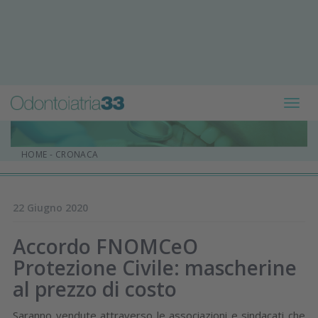
Toggl
navig
HOME
-
CRONACA
22 Giugno 2020
Accordo FNOMCeO
Protezione Civile: mascherine
al prezzo di costo
Saranno vendute attraverso le associazioni e sindacati che