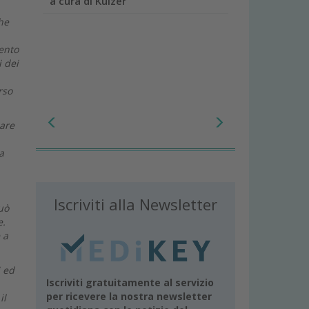
a cura di Kulzer
che
mento
 dei
rso
pare
a
Iscriviti alla Newsletter
uò
e.
 a
i ed
Iscriviti gratuitamente al servizio
per ricevere la nostra newsletter
il