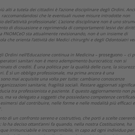
ù alti a tutela dei cittadini è l’azione disciplinare degli Ordini. An
e, raccomandandosi che le eventuali nuove misure introdotte non
zio dell’attività professionale’. L’azione disciplinare non è uno stru
nto di dissuasione e reprimenda di comportamenti lesivi dei diritti
e la FNOMCeO sta attualmente revisionando, non è un insieme di
ola che orienta l’attività dei Medici chirurghi e degli Odontoiatri ve
egli Ordini nell’Educazione continua in Medicina
– proseguono –
ci 
operatori sanitari non è mero adempimento burocratico; non si
ato di crediti. È una politica per la qualità delle cure, la sicurezz
itari. È sì un obbligo professionale, ma prima ancora è una
n sono mai acquisite una volta per tutte: cambiano conoscenze
ganizzazioni sanitarie, fragilità sociali. Restare aggiornati significa
 fiducia tra professionista e paziente. E questo aggiornamento non p
cato, ma va delegato a soggetti che possiedano competenze certificat
esimersi dal contribuire, nelle forme e nelle modalità più efficaci e
”.
to di un confronto sereno e costruttivo, che porti a scelte coerent
e: lo ha deciso ottant’anni fa quando, nella nostra Costituzione, ha
que irrinunciabile e incomprimibile, in capo ad ogni individuo per 