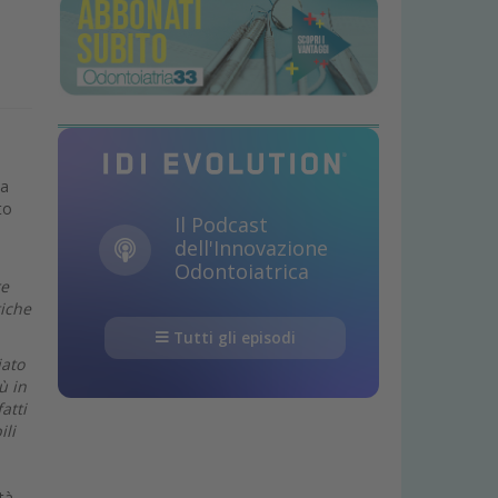
la
to
Il Podcast
dell'Innovazione
Odontoiatrica
re
tiche
Tutti gli episodi
iato
ù in
atti
ili
tà