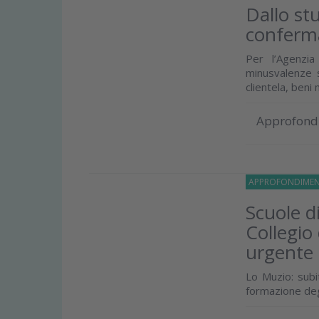
Dallo stu
conferma
Per l’Agenzi
minusvalenze s
clientela, beni m
Approfond
APPROFONDIMEN
Scuole di
Collegio
urgente
Lo Muzio: subit
formazione degl