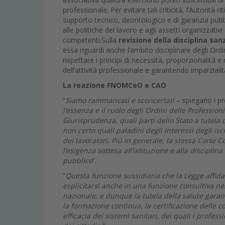
professionale. Per evitare tali criticità, l’Autorità
supporto tecnico, deontologico e di garanzia pubbl
alle politiche del lavoro e agli assetti organizzativi
competenti.Sulla
revisione della disciplina san
essa riguardi anche l’ambito disciplinare degli Ordi
rispettare i principi di necessità, proporzionalità e
dell’attività professionale e garantendo imparziali
La reazione FNOMCeO e CAO
“
Siamo rammaricati e sconcertati
– spiegano i pr
l’essenza e il ruolo degli Ordini delle Professi
Giurisprudenza, quali parti dello Stato a tutela de
non certo quali paladini degli interessi degli iscr
dei lavoratori. Più in generale, la stessa Corte C
l’esigenza sottesa all’istituzione e alla disciplin
pubblico
”.
“
Questa funzione sussidiaria che la Legge affida 
esplicitarsi anche in una funzione consultiva ne
nazionale, e dunque la tutela della salute garant
la formazione continua, la certificazione delle com
efficacia dei sistemi sanitari, dei quali i professi