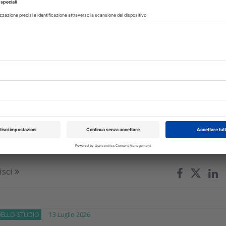
E
14 Luglio 2026
azione odontoiatrica e lavoro
ato: la Cassazione traccia il confine
omanda di un giovane dentista che voleva far riconoscere com
rapporto professionale svolto in uno studio dentistico
isci
DELLO-STUDIO
13 Luglio 2026