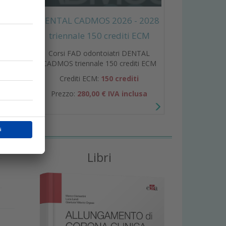
DENTAL CADMOS 2026 - 2028
triennale 150 crediti ECM
Corsi FAD odontoiatri DENTAL
CADMOS triennale 150 crediti ECM
Crediti ECM:
150 crediti
Prezzo:
280,00 € IVA inclusa
e
Libri