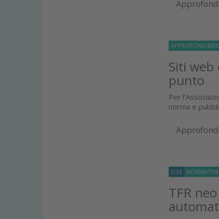
Approfond
APPROFONDIMEN
Siti web
punto
Per l’Associazi
norma e pubbli
Approfond
O33
NORMATIV
TFR neo a
automati