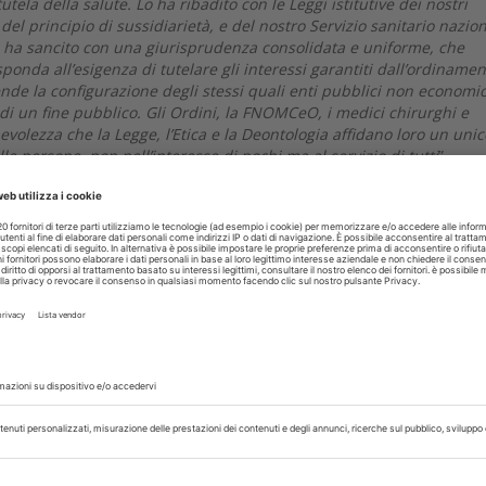
tela della salute. Lo ha ribadito con le Leggi istitutive dei nostri
 del principio di sussidiarietà, e del nostro Servizio sanitario nazion
 ha sancito con una giurisprudenza consolidata e uniforme, che
onda all’esigenza di tutelare gli interessi garantiti dall’ordinamen
ende la configurazione degli stessi quali enti pubblici non economic
di un fine pubblico. Gli Ordini, la FNOMCeO, i medici chirurghi e
volezza che la Legge, l’Etica e la Deontologia affidano loro un unic
lle persone, non nell’interesse di pochi ma al servizio di tutti
”.
lo e non sei ancora abbonato ad Odontoiatria33, sostieni
ità della nostra informazione
ABBONATI
rvati