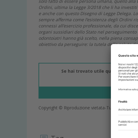
solo fatto di essere persona umana, quello alla tu
Ordini, ultima la Legge 3/2018 che li ha investiti
e anche con questo Disegno di Legge Delega. Lo
sempre afferma come l’esistenza degli Ordini risp
connessi all’esercizio professionale, da cui disc
organi sussidiari dello Stato nel perseguimento 
odontoiatri hanno già scelto, nella piena consape
obiettivo da perseguire: la tutela della salute de
Se hai trovato utile questo artico
la qual
Copyright © Riproduzione vietata-Tutti i diritti rise