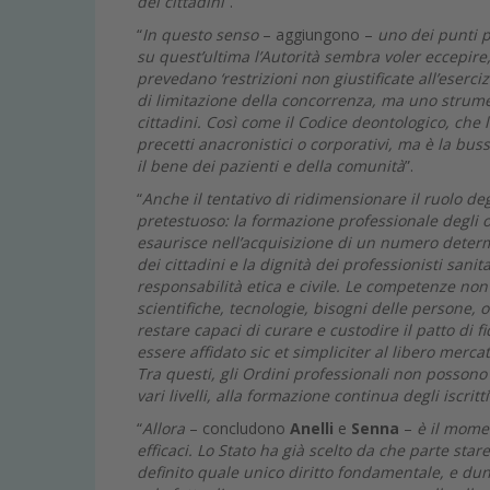
dei cittadini
”.
“
In questo senso
– aggiungono
–
uno dei punti pi
su quest’ultima l’Autorità sembra voler eccepir
prevedano ‘restrizioni non giustificate all’eserci
di limitazione della concorrenza, ma uno strume
cittadini. Così come il Codice deontologico, ch
precetti anacronistici o corporativi, ma è la buss
il bene dei pazienti e della comunità
”.
“
Anche il tentativo di ridimensionare il ruolo d
pretestuoso: la formazione professionale degli 
esaurisce nell’acquisizione di un numero determin
dei cittadini e la dignità dei professionisti san
responsabilità etica e civile. Le competenze no
scientifiche, tecnologie, bisogni delle persone, or
restare capaci di curare e custodire il patto di
essere affidato sic et simpliciter al libero mer
Tra questi, gli Ordini professionali non possono 
vari livelli, alla formazione continua degli iscritti
“
Allora
– concludono
Anelli
e
Senna
–
è il momen
efficaci. Lo Stato ha già scelto da che parte star
definito quale unico diritto fondamentale, e dun