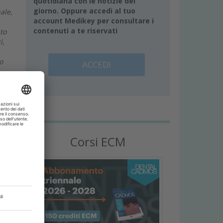
quotidiana con le notizie del
giorno. Oppure accedi al tuo
ale,
account Medikey per consultare i
contenuti a te riservati
to
i,
o
ACCEDI
Corsi ECM