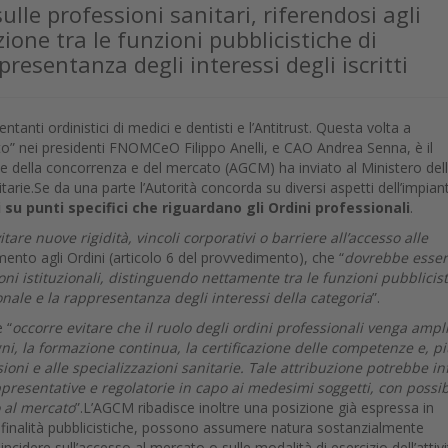
le professioni sanitari, riferendosi agli
ione tra le funzioni pubblicistiche di
presentanza degli interessi degli iscritti
ntanti ordinistici di medici e dentisti e l’Antitrust. Questa volta a
o” nei presidenti FNOMCeO Filippo Anelli, e CAO Andrea Senna, è il
e della concorrenza e del mercato (AGCM) ha inviato al Ministero del
tarie.Se da una parte l’Autorità concorda su diversi aspetti dell’impian
 su punti specifici che riguardano gli Ordini professionali
.
itare nuove rigidità, vincoli corporativi o barriere all’accesso alle
mento agli Ordini (articolo 6 del provvedimento), che “
dovrebbe esse
i istituzionali, distinguendo nettamente tra le funzioni pubblicis
ionale e la rappresentanza degli interessi della categoria
”.
 “
occorre evitare che il ruolo degli ordini professionali venga ampl
i, la formazione continua, la certificazione delle competenze e, pi
ioni e alle specializzazioni sanitarie. Tale attribuzione potrebbe inf
resentative e regolatorie in capo ai medesimi soggetti, con possib
o al mercato
”.L’AGCM ribadisce inoltre una posizione già espressa in
o finalità pubblicistiche, possono assumere natura sostanzialmente
 incidere sull’accesso al mercato o sulle modalità di esercizio dell’attivi