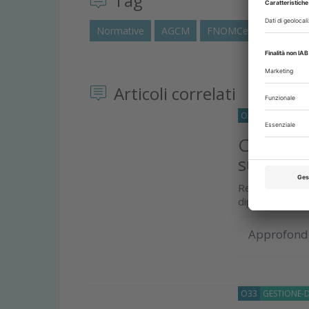
Tag
Normative
AGCM
FNOMCeO
CAO
Articoli correlati
O33
NORMATIV
Collabor
subordin
Respinta la d
dipendente un 
Approfond
O33
GESTIONE-