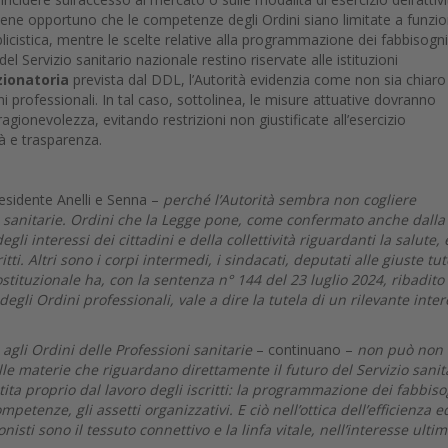
 ritiene opportuno che le competenze degli Ordini siano limitate a funzio
icistica, mentre le scelte relative alla programmazione dei fabbisogni
 del Servizio sanitario nazionale restino riservate alle istituzioni
zionatoria
prevista dal DDL, l’Autorità evidenzia come non sia chiaro
ni professionali. In tal caso, sottolinea, le misure attuative dovranno
 ragionevolezza, evitando restrizioni non giustificate all’esercizio
tà e trasparenza.
esidente Anelli e Senna –
perché l’Autorità sembra non cogliere
oni sanitarie. Ordini che la Legge pone, come confermato anche dalla
gli interessi dei cittadini e della collettività riguardanti la salute, 
itti. Altri sono i corpi intermedi, i sindacati, deputati alle giuste tut
ostituzionale ha, con la sentenza n° 144 del 23 luglio 2024, ribadito
a degli Ordini professionali, vale a dire la tutela di un rilevante inte
agli Ordini delle Professioni sanitarie
– continuano –
non può non
lle materie che riguardano direttamente il futuro del Servizio sanit
ita proprio dal lavoro degli iscritti: la programmazione dei fabbiso
petenze, gli assetti organizzativi. E ciò nell’ottica dell’efficienza e
onisti sono il tessuto connettivo e la linfa vitale, nell’interesse ulti