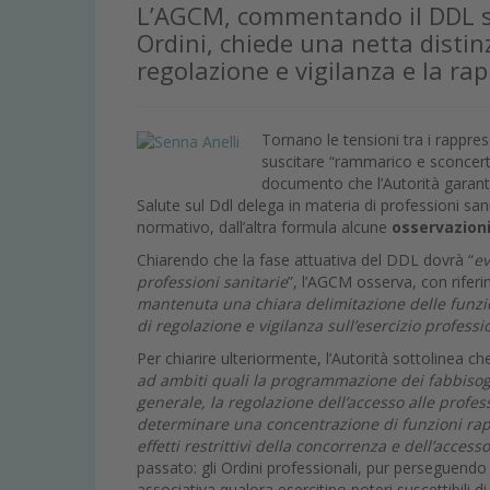
L’AGCM, commentando il DDL sul
Ordini, chiede una netta distinz
regolazione e vigilanza e la rap
Tornano le tensioni tra i rapprese
suscitare “rammarico e sconcert
documento che l’Autorità garant
Salute sul Ddl delega in materia di professioni sani
normativo, dall’altra formula alcune
osservazioni
Chiarendo che la fase attuativa del DDL dovrà “
ev
professioni sanitarie
”, l’AGCM osserva, con riferi
mantenuta una chiara delimitazione delle funzion
di regolazione e vigilanza sull’esercizio profess
Per chiarire ulteriormente, l’Autorità sottolinea che
ad ambiti quali la programmazione dei fabbisogn
generale, la regolazione dell’accesso alle profess
determinare una concentrazione di funzioni rapp
effetti restrittivi della concorrenza e dell’access
passato: gli Ordini professionali, pur perseguend
associativa qualora esercitino poteri suscettibili di