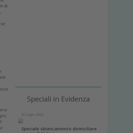
ni di
,
 se
e
ele
resse
Speciali in Evidenza
ario
20 Luglio 2026
gni,
d
mo
Speciale sbiancamento domiciliare