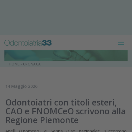
Toggl
navig
HOME
-
CRONACA
14 Maggio 2026
Odontoiatri con titoli esteri,
CAO e FNOMCeO scrivono alla
Regione Piemonte
Anelli (Fnomceo) e Senna (Cao nazionale): “Occorrono