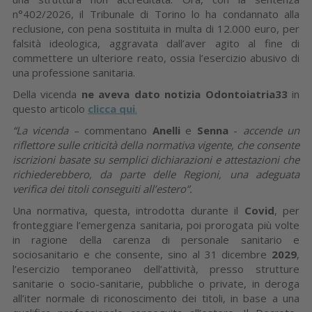
n°402/2026, il Tribunale di Torino lo ha condannato alla
reclusione, con pena sostituita in multa di 12.000 euro, per
falsità ideologica, aggravata dall’aver agito al fine di
commettere un ulteriore reato, ossia l’esercizio abusivo di
una professione sanitaria.
Della vicenda
ne aveva dato notizia Odontoiatria33
in
questo articolo
clicca qui
.
“La vicenda
– commentano
Anelli
e
Senna
-
accende un
riflettore sulle criticità della normativa vigente, che consente
iscrizioni basate su semplici dichiarazioni e attestazioni che
richiederebbero, da parte delle Regioni, una adeguata
verifica dei titoli conseguiti all’estero”.
Una normativa, questa, introdotta durante il
Covid
, per
fronteggiare l’emergenza sanitaria, poi prorogata più volte
in ragione della carenza di personale sanitario e
sociosanitario e che consente, sino al 31 dicembre
2029
,
l’esercizio temporaneo dell’attività, presso strutture
sanitarie o socio-sanitarie, pubbliche o private, in deroga
all’iter normale di riconoscimento dei titoli, in base a una