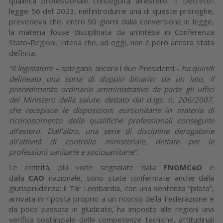
qualifica professionale conseguita all’estero. Il Decreto-
legge 56 del 2023, nell’introdurre una di queste proroghe,
prevedeva che, entro 90 giorni dalla conversione in legge,
la materia fosse disciplinata da un’intesa in Conferenza
Stato-Regioni. Intesa che, ad oggi, non è però ancora stata
definita.
“Il legislatore
– spiegano ancora i due Presidenti -
ha quindi
delineato una sorta di doppio binario: da un lato, il
procedimento ordinario amministrativo da parte gli uffici
del Ministero della salute, dettato dal d.lgs. n. 206/2007,
che recepisce le disposizioni eurounitarie in materia di
riconoscimento delle qualifiche professionali conseguite
all’estero. Dall’altro, una serie di discipline derogatorie
all’attività di controllo ministeriale, dettate per le
professioni sanitarie e sociosanitarie”.
Le criticità, più volte segnalate dalla
FNOMCeO
e
dalla
CAO
nazionale, sono state confermate anche dalla
giurisprudenza: il Tar Lombardia, con una sentenza “pilota”,
arrivata in riposta proprio a un ricorso della Federazione e
da poco passata in giudicato, ha imposto alle regioni una
verifica sostanziale delle competenze tecniche, attitudinali