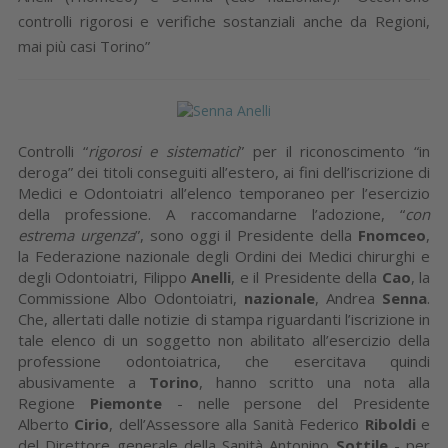
controlli rigorosi e verifiche sostanziali anche da Regioni,
mai più casi Torino”
Controlli “
rigorosi e sistematici
” per il riconoscimento “in
deroga” dei titoli conseguiti all’estero, ai fini dell’iscrizione di
Medici e Odontoiatri all’elenco temporaneo per l’esercizio
della professione. A raccomandarne l’adozione, “
con
estrema urgenza
”, sono oggi il Presidente della
Fnomceo
,
la Federazione nazionale degli Ordini dei Medici chirurghi e
degli Odontoiatri, Filippo
Anelli
, e il Presidente della
Cao
, la
Commissione Albo Odontoiatri,
nazionale
, Andrea
Senna
.
Che, allertati dalle notizie di stampa riguardanti l’iscrizione in
tale elenco di un soggetto non abilitato all’esercizio della
professione odontoiatrica, che esercitava quindi
abusivamente a
Torino
, hanno scritto una nota alla
Regione
Piemonte
- nelle persone del Presidente
Alberto
Cirio
, dell’Assessore alla Sanità Federico
Riboldi
e
del Direttore generale della Sanità Antonino
Sottile
- per