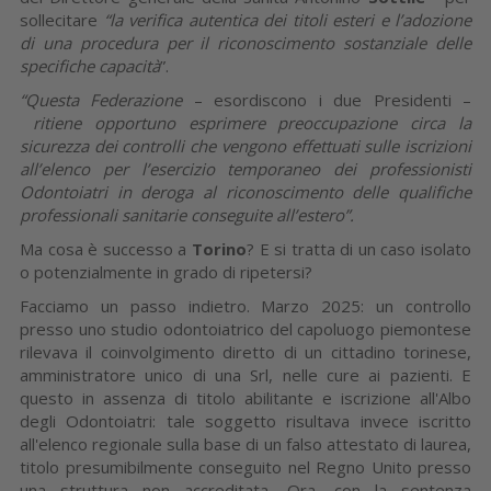
sollecitare
“la verifica autentica dei titoli esteri e l’adozione
di una procedura per il riconoscimento sostanziale delle
specifiche capacità
”.
“Questa Federazione
– esordiscono i due Presidenti –
ritiene opportuno esprimere preoccupazione circa la
sicurezza dei controlli che vengono effettuati sulle iscrizioni
all’elenco per l’esercizio temporaneo dei professionisti
Odontoiatri in deroga al riconoscimento delle qualifiche
professionali sanitarie conseguite all’estero”.
Ma cosa è successo a
Torino
? E si tratta di un caso isolato
o potenzialmente in grado di ripetersi?
Facciamo un passo indietro. Marzo 2025: un controllo
presso uno studio odontoiatrico del capoluogo piemontese
rilevava il coinvolgimento diretto di un cittadino torinese,
amministratore unico di una Srl, nelle cure ai pazienti. E
questo in assenza di titolo abilitante e iscrizione all'Albo
degli Odontoiatri: tale soggetto risultava invece iscritto
all'elenco regionale sulla base di un falso attestato di laurea,
titolo presumibilmente conseguito nel Regno Unito presso
una struttura non accreditata. Ora, con la sentenza