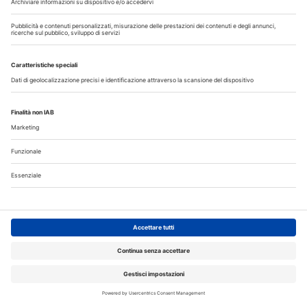
CERCO
OFFRO
31 Luglio 2026
Cercasi ASO per studio sito a Mozzate
30 Luglio 2026
Cercasi assistente alla poltrona in Cusago
30 Luglio 2026
Pistoia - studio cerca segretaria
Altro...