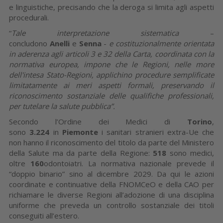
e linguistiche, precisando che la deroga si limita agli aspetti
procedurali.
“
Tale interpretazione sistematica
–
concludono
Anelli
e
Senna
-
e costituzionalmente orientata
in aderenza agli articoli 3 e 32 della Carta, coordinata con la
normativa europea, impone che le Regioni, nelle more
dell'intesa Stato-Regioni, applichino procedure semplificate
limitatamente ai meri aspetti formali, preservando il
riconoscimento sostanziale delle qualifiche professionali,
per tutelare la salute pubblica”.
Secondo l’Ordine dei Medici di
Torino
,
sono
3.224
in
Piemonte
i sanitari stranieri extra-Ue che
non hanno il riconoscimento del titolo da parte del Ministero
della Salute ma da parte della Regione:
518
sono medici,
oltre
160
odontoiatri. La normativa nazionale prevede il
“doppio binario” sino al dicembre 2029. Da qui le azioni
coordinate e continuative della FNOMCeO e della CAO per
richiamare le diverse Regioni all’adozione di una disciplina
uniforme che preveda un controllo sostanziale dei titoli
conseguiti all’estero.