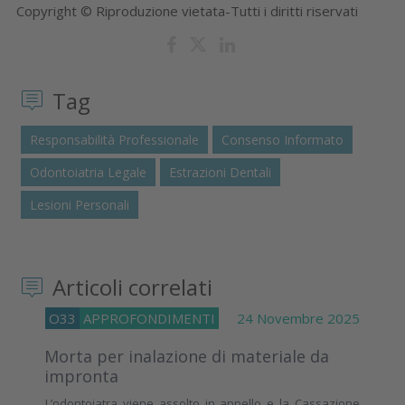
Copyright © Riproduzione vietata-Tutti i diritti riservati
Tag
Responsabilità Professionale
Consenso Informato
Odontoiatria Legale
Estrazioni Dentali
Lesioni Personali
Articoli correlati
O33
APPROFONDIMENTI
24 Novembre 2025
Morta per inalazione di materiale da
impronta
L’odontoiatra viene assolto in appello e la Cassazione