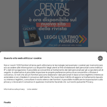
I più letti
Disinfettare lo spazzolino: i consigli da dare ai pazienti
La CAO richiama i direttori sanitari agli obblighi di
comunicazione all'Ordine dell’assunzione dell’incarico
Terapia canalare in una o più sedute: cosa dice oggi
l’evidenza scientifica?