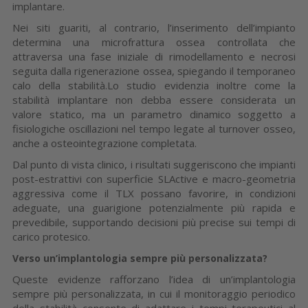
implantare.
Nei siti guariti, al contrario, l’inserimento dell’impianto
determina una microfrattura ossea controllata che
attraversa una fase iniziale di rimodellamento e necrosi
seguita dalla rigenerazione ossea, spiegando il temporaneo
calo della stabilità.Lo studio evidenzia inoltre come la
stabilità implantare non debba essere considerata un
valore statico, ma un parametro dinamico soggetto a
fisiologiche oscillazioni nel tempo legate al turnover osseo,
anche a osteointegrazione completata.
Dal punto di vista clinico, i risultati suggeriscono che impianti
post-estrattivi con superficie SLActive e macro-geometria
aggressiva come il TLX possano favorire, in condizioni
adeguate, una guarigione potenzialmente più rapida e
prevedibile, supportando decisioni più precise sui tempi di
carico protesico.
Verso un’implantologia sempre più personalizzata?
Queste evidenze rafforzano l’idea di un’implantologia
sempre più personalizzata, in cui il monitoraggio periodico
della stabilità consente di adattare i tempi terapeutici al