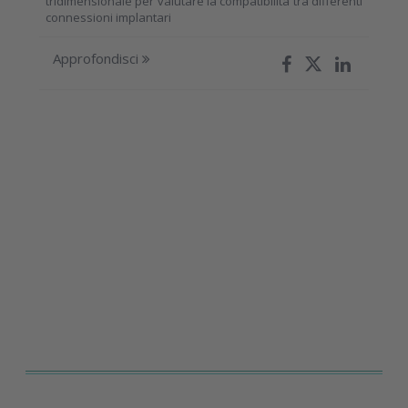
tridimensionale per valutare la compatibilità tra differenti
connessioni implantari
Approfondisci