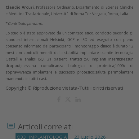
Claudio Arcuri
, Professore Ordinario, Dipartimento di Scienze Cliniche
e Medicina Traslazionale, Università di Roma Tor Vergata, Roma, Italia
*
Contributo paritario
.
Lo studio è stato approvato da un comitato etico, condotto secondo gli
standard internazionali Helsinki, GCP e ISO ed eseguito con pieno
consenso informato dei partecipanti.Il monitoraggio clinico è durato 12
mesi con controlli mensili della stabilità implantare tramite tecnologia
Osstell e analisi ISQ. 31 pazienti trattati ;50 impianti inseriti;nessun
dropout;nessuna complicanza biologica o protesica;100% di
sopravvivenza implantare e successo protesico;salute perimplantare
mantenuta in tutti i casi.
Copyright © Riproduzione vietata-Tutti i diritti riservati
Articoli correlati
O33
IMPLANTOLOGIA
23 Luglio 2026